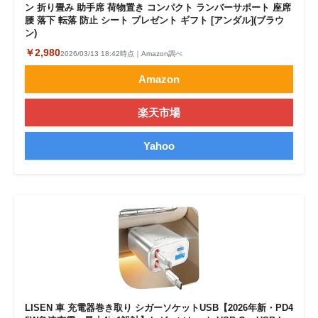
ン 折り畳み 助手席 荷物置き コンパクト ランバーサポート 座席
腰 落下 転落 防止 シート プレゼント ギフト [アンダル](ブラウ
ン)
￥2,980
2026/03/13 18:42時点｜Amazon調べ
Amazon
楽天市場
Yahoo
LISEN 車 充電器巻き取り シガーソケットUSB【2026年新・PD4