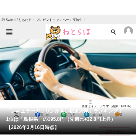
🎁 Switch 2もあたる！ プレゼントキャンペーン実施中！
ねとらぼメニュー
TOP
ニュース
エンタメ
クイズ
グルメ
地域
住まい
教育・育児
動物
リサーチ
ライフ
2026/03/18 08:30（公開）
画像はイメージです（画像：PIXTA）
会員記事
「レギュラーガソリンが高い都道府県」ランキング！
X
Share
LINE
hatena
0
1位は「島根県」の195.8円（先週比+32.8円上昇）
メディア
【2026年3月16日時点】
目次を表示
注目記事を集めた総合ページ