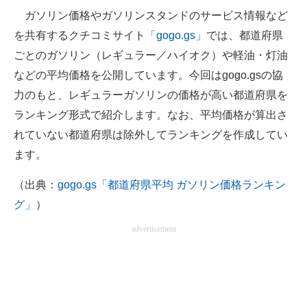
ガソリン価格やガソリンスタンドのサービス情報など
ITの今と未来を見通す
を共有するクチコミサイト
「gogo.gs」
では、都道府県
ごとのガソリン（レギュラー／ハイオク）や軽油・灯油
スマホと通信の最新トレンド
などの平均価格を公開しています。今回はgogo.gsの協
進化するPCとデバイスの未来
力のもと、レギュラーガソリンの価格が高い都道府県を
ランキング形式で紹介します。なお、平均価格が算出さ
好きが集まる 比べて選べる
れていない都道府県は除外してランキングを作成してい
ビジネスと働き方のヒント
ます。
AI活用のいまが分かる
（出典：
gogo.gs「都道府県平均 ガソリン価格ランキン
グ」
）
企業ITのトレンドを詳説
advertisement
経営リーダーのコミュニティ
マーケ×ITの今がよく分かる
ITエンジニア向け専門サイト