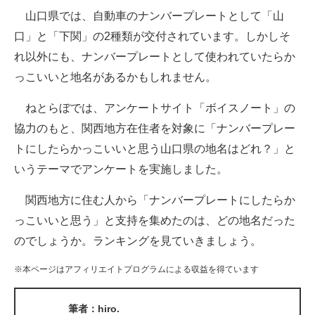
山口県では、自動車のナンバープレートとして「山
ITの今と未来を見通す
口」と「下関」の2種類が交付されています。しかしそ
れ以外にも、ナンバープレートとして使われていたらか
スマホと通信の最新トレンド
っこいいと地名があるかもしれません。
進化するPCとデバイスの未来
ねとらぼでは、アンケートサイト「ボイスノート」の
好きが集まる 比べて選べる
協力のもと、関西地方在住者を対象に「ナンバープレー
トにしたらかっこいいと思う山口県の地名はどれ？」と
ビジネスと働き方のヒント
いうテーマでアンケートを実施しました。
AI活用のいまが分かる
関西地方に住む人から「ナンバープレートにしたらか
企業ITのトレンドを詳説
っこいいと思う」と支持を集めたのは、どの地名だった
のでしょうか。ランキングを見ていきましょう。
経営リーダーのコミュニティ
※本ページはアフィリエイトプログラムによる収益を得ています
マーケ×ITの今がよく分かる
ITエンジニア向け専門サイト
筆者：hiro.