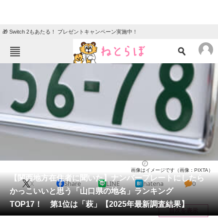
🎁 Switch 2もあたる！ プレゼントキャンペーン実施中！
ねとらぼメニュー
TOP
ニュース
エンタメ
クイズ
グルメ
地域
住まい
教育・育児
動物
リサーチ
岐阜県
2026/03/22 11:00（公開）
画像はイメージです（画像：PIXTA）
会員記事
【関西地方在住者に聞いた】ナンバープレートにしたら
X
Share
LINE
hatena
0
かっこいいと思う「山口県の地名」ランキング
メディア
TOP17！ 第1位は「萩」【2025年最新調査結果】
目次を表示
注目記事を集めた総合ページ