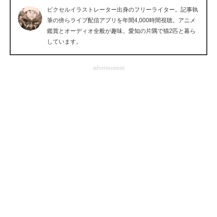
ピクセルイラストレーター出身のフリーライター。記事執
企業向けIT製品の総合サイト
筆の傍らライブ配信アプリを年間4,000時間視聴。アニメ
鑑賞とオーディオ全般が趣味。愛知の片隅で猫2匹と暮ら
IT製品の技術・比較・事例
しています。
製造業のIT導入・活用を支援
advertisement
モノづくり技術者専門サイト
エレクトロニクス専門サイト
電子設計の基本と応用
エネルギーの専門メディア
建設×テクノロジーの最前線
ちょっと気になるネットの話題