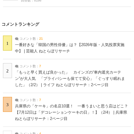
回答数：8186
コメントランキング
コメント数：
21
1
一番好きな「韓国の男性俳優」は？【2026年版・人気投票実施
中】 | 芸能人 ねとらぼリサーチ
コメント数：
7
2
「もっと早く買えば良かった」 カインズの“車内遮光カーテ
ン”が大人気 「プライバシーも保てて安心」「ぐっすり眠れま
した」（2/2） | ライフ ねとらぼリサーチ：2ページ目
コメント数：
7
3
兵庫県の「ケーキ」の名店10選！ 一番うまいと思う店はどこ？
【7月12日は「デコレーションケーキの日」！】（2/4） | 兵庫県
ねとらぼリサーチ：2ページ目
コメント数：
4