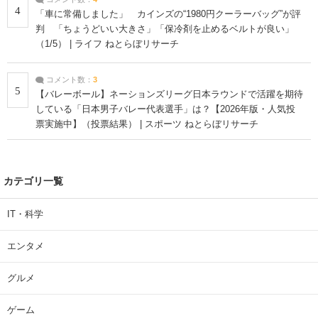
4
「車に常備しました」 カインズの“1980円クーラーバッグ”が評
判 「ちょうどいい大きさ」「保冷剤を止めるベルトが良い」
（1/5） | ライフ ねとらぼリサーチ
コメント数：
3
5
【バレーボール】ネーションズリーグ日本ラウンドで活躍を期待
している「日本男子バレー代表選手」は？【2026年版・人気投
票実施中】（投票結果） | スポーツ ねとらぼリサーチ
カテゴリ一覧
IT・科学
エンタメ
グルメ
ゲーム