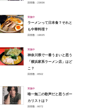
回答数：23836
実施中
ラーメンって日本食？それと
も中華料理？
回答数：19635
実施中
神奈川県で一番うまいと思う
「横浜家系ラーメン店」はど
こ？
回答数：8502
実施中
唯一無二の歌声だと思うボー
カリストは？
回答数：8072