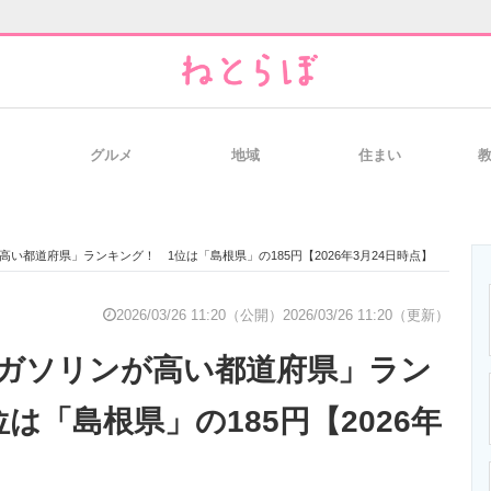
グルメ
地域
住まい
と未来を見通す
スマホと通信の最新トレンド
進化するPCとデ
い都道府県」ランキング！ 1位は「島根県」の185円【2026年3月24日時点】
のいまが分かる
企業ITのトレンドを詳説
経営リーダーの
2026/03/26 11:20（公開）
2026/03/26 11:20（更新）
ガソリンが高い都道府県」ラン
T製品の総合サイト
IT製品の技術・比較・事例
製造業のIT導入
は「島根県」の185円【2026年
】