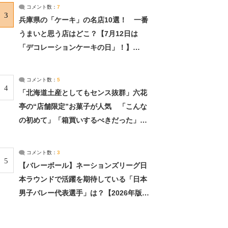
サーチ：2ページ目
コメント数：
7
3
兵庫県の「ケーキ」の名店10選！ 一番
うまいと思う店はどこ？【7月12日は
「デコレーションケーキの日」！】
（2/4） | 兵庫県 ねとらぼリサーチ：2ペ
ージ目
コメント数：
5
4
「北海道土産としてもセンス抜群」六花
亭の“店舗限定”お菓子が人気 「こんな
の初めて」「箱買いするべきだった」
（1/2） | 北海道 ねとらぼリサーチ
コメント数：
3
5
【バレーボール】ネーションズリーグ日
本ラウンドで活躍を期待している「日本
男子バレー代表選手」は？【2026年版・
人気投票実施中】（投票結果） | スポー
ツ ねとらぼリサーチ