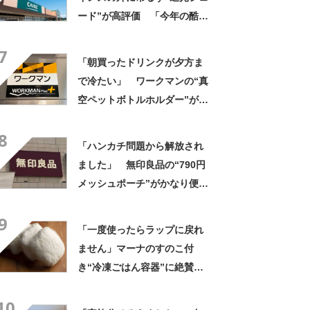
ード”が高評価 「今年の酷暑
にも活躍」「風通しもよくし
7
っかり遮光」の声
「朝買ったドリンクが夕方ま
で冷たい」 ワークマンの“真
空ペットボトルホルダー”が大
好評 「車の中でも冷え冷
8
え」「もっと早く買えばよか
「ハンカチ問題から解放され
った」
ました」 無印良品の“790円
メッシュポーチ”がかなり便
利 「濡れてもすぐ乾く」
9
「追加購入を考えています」
「一度使ったらラップに戻れ
ません」マーナのすのこ付
き“冷凍ごはん容器”に絶賛の
声 「ご飯がベチャベチャし
10
ない」「明らかに違う」