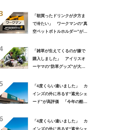
きさ」「保冷剤を止めるベル
3
トが良い」
「朝買ったドリンクが夕方ま
で冷たい」 ワークマンの“真
空ペットボトルホルダー”が大
好評 「車の中でも冷え冷
4
え」「もっと早く買えばよか
「雑草が生えてくるのが嫌で
った」
購入しました」 アイリスオ
ーヤマの“防草グッズ”が大人
気 「今回で3度目の購入」
5
「施工が楽で簡単」
「4度くらい違いました」 カ
インズの外に吊るす“遮光シェ
ード”が高評価 「今年の酷暑
にも活躍」「風通しもよくし
6
っかり遮光」の声
「4度くらい違いました」 カ
インズの外に吊るす“遮光シェ