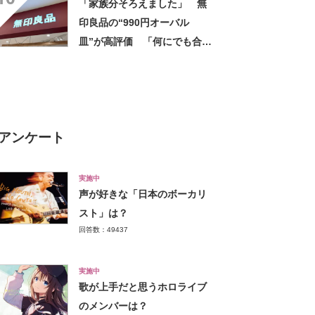
「家族分そろえました」 無
印良品の“990円オーバル
皿”が高評価 「何にでも合
う」「盛り付けるだけでカフ
ェっぽくなってお気に入り」
アンケート
実施中
声が好きな「日本のボーカリ
スト」は？
回答数：49437
実施中
歌が上手だと思うホロライブ
のメンバーは？