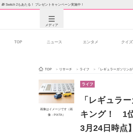
🎁 Switch 2もあたる！ プレゼントキャンペーン実施中！
メディア
TOP
ニュース
エンタメ
クイズ
注目記事を集めた総合ページ
ITの今
TOP
>
リサーチ
>
ライフ
>
「レギュラーガソリンが高
ビジネスと働き方のヒント
AI活用
ライフ
「レギュラー
ITエンジニア向け専門サイト
企業向けI
画像はイメージです（画
キング！ 1位
像：PIXTA）
3月24日時点