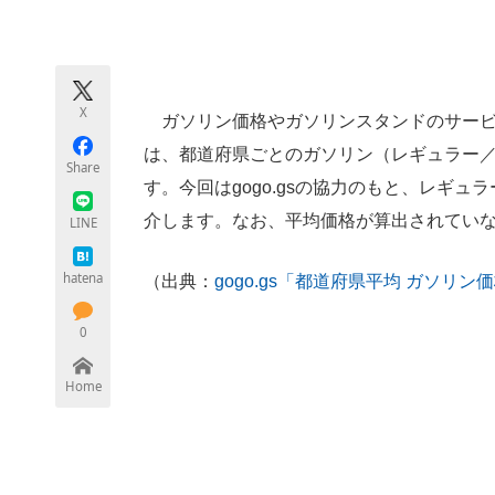
モノづくり技術者専門サイト
エレクトロ
X
ガソリン価格やガソリンスタンドのサービ
ちょっと気になるネットの話題
は、都道府県ごとのガソリン（レギュラー
Share
す。今回は
gogo.gs
の協力のもと、レギュラ
介します。なお、平均価格が算出されてい
LINE
hatena
（出典：
gogo.gs「都道府県平均 ガソリ
0
Home