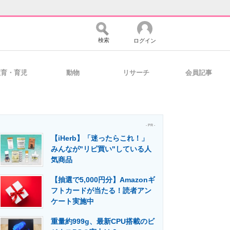
検索
ログイン
教育・育児
動物
リサーチ
会員記事
バイスの未来
好きが集まる 比べて選べる
- PR -
【iHerb】「迷ったらこれ！」
コミュニティ
マーケ×ITの今がよく分かる
みんなが"リピ買い"している人
気商品
【抽選で5,000円分】Amazonギ
・活用を支援
フトカードが当たる！読者アン
ケート実施中
重量約999g、最新CPU搭載のビ