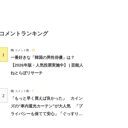
コメントランキング
コメント数：
21
1
一番好きな「韓国の男性俳優」は？
【2026年版・人気投票実施中】 | 芸能人
ねとらぼリサーチ
コメント数：
7
2
「もっと早く買えば良かった」 カイン
ズの“車内遮光カーテン”が大人気 「プ
ライバシーも保てて安心」「ぐっすり眠
れました」（2/2） | ライフ ねとらぼリ