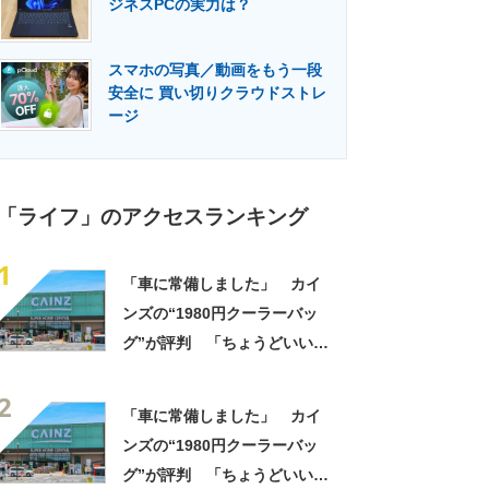
ジネスPCの実力は？
門メディア
建設×テクノロジーの最前線
スマホの写真／動画をもう一段
安全に 買い切りクラウドストレ
ージ
「ライフ」のアクセスランキング
1
「車に常備しました」 カイ
ンズの“1980円クーラーバッ
グ”が評判 「ちょうどいい大
きさ」「保冷剤を止めるベル
2
トが良い」
「車に常備しました」 カイ
ンズの“1980円クーラーバッ
グ”が評判 「ちょうどいい大