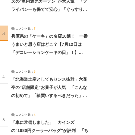
ズの“車内遮光カーテン”が大人気 「プ
ライバシーも保てて安心」「ぐっすり眠
れました」（2/2） | ライフ ねとらぼリ
サーチ：2ページ目
コメント数：
7
3
兵庫県の「ケーキ」の名店10選！ 一番
うまいと思う店はどこ？【7月12日は
「デコレーションケーキの日」！】
（2/4） | 兵庫県 ねとらぼリサーチ：2ペ
ージ目
コメント数：
5
4
「北海道土産としてもセンス抜群」六花
亭の“店舗限定”お菓子が人気 「こんな
の初めて」「箱買いするべきだった」
（1/2） | 北海道 ねとらぼリサーチ
コメント数：
4
5
「車に常備しました」 カインズ
の“1980円クーラーバッグ”が評判 「ち