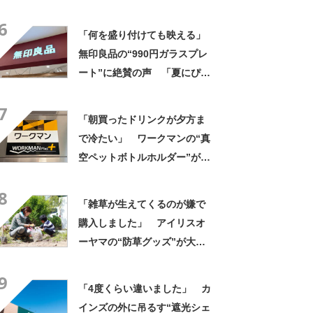
像以上に洗いやすい」「ご飯
6
もへばりつかない」
「何を盛り付けても映える」
無印良品の“990円ガラスプレ
ート”に絶賛の声 「夏にぴっ
たりのお皿」「厚手なので安
7
定感ある」
「朝買ったドリンクが夕方ま
で冷たい」 ワークマンの“真
空ペットボトルホルダー”が大
好評 「車の中でも冷え冷
8
え」「もっと早く買えばよか
「雑草が生えてくるのが嫌で
った」
購入しました」 アイリスオ
ーヤマの“防草グッズ”が大人
気 「今回で3度目の購入」
9
「施工が楽で簡単」
「4度くらい違いました」 カ
インズの外に吊るす“遮光シェ