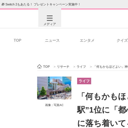
🎁 Switch 2もあたる！ プレゼントキャンペーン実施中！
メディア
TOP
ニュース
エンタメ
クイズ
注目記事を集めた総合ページ
ITの今
TOP
>
リサーチ
>
ライフ
>
「何もかもほどよい」神奈川県の“住
ビジネスと働き方のヒント
AI活用
ライフ
「何もかもほ
ITエンジニア向け専門サイト
企業向けI
画像：写真AC
駅”1位に「
に落ち着いて