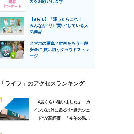
力をお願いします
門メディア
建設×テクノロジーの最前線
【iHerb】「迷ったらこれ！」
みんなが"リピ買い"している人
気商品
スマホの写真／動画をもう一段
安全に 買い切りクラウドストレ
ージ
「ライフ」のアクセスランキング
1
「4度くらい違いました」 カ
インズの外に吊るす“遮光シェ
ード”が高評価 「今年の酷暑
にも活躍」「風通しもよくし