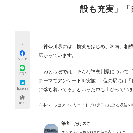
モノづくり技術者専門サイト
エレクトロ
設も充実」「
ちょっと気になるネットの話題
X
神奈川県には、横浜をはじめ、湘南、相模
広がっています。
Share
ねとらぼでは、そんな神奈川県について「神
LINE
テーマでアンケートを実施。1位の駅には「
hatena
に落ち着いてる」といった声も上がってい
Home
※本ページはアフィリエイトプログラムによる収益を
筆者：たけのこ
エンタメと自然が好きな編集者／ライター。