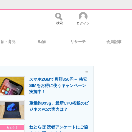
検索
ログイン
教育・育児
動物
リサーチ
会員記事
バイスの未来
好きが集まる 比べて選べる
- PR -
スマホ2GBで月額850円～ 格安
コミュニティ
マーケ×ITの今がよく分かる
SIMをお得に使うキャンペーン
実施中！
重量約999g、最新CPU搭載のビ
・活用を支援
ジネスPCの実力は？
ねとらぼ 読者アンケートにご協