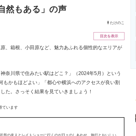
ニクス専門サイト
電子設計の基本と応用
エネルギーの専
自然もある」の声
たけのこ
目次を表示
原、箱根、小田原など、魅力あふれる個性的なエリアが
奈川県で住みたい駅はどこ？」（2024年5月）という
何もかもほどよい」「都心や横浜へのアクセスが良い割
ました。さっそく結果を見ていきましょう！
得ています
近所の友人とレイトショーに行くのが日々のしあわせ。旅行とおいしい