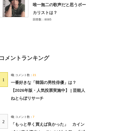
唯一無二の歌声だと思うボー
カリストは？
回答数：8085
コメントランキング
コメント数：
21
1
一番好きな「韓国の男性俳優」は？
【2026年版・人気投票実施中】 | 芸能人
ねとらぼリサーチ
コメント数：
7
2
「もっと早く買えば良かった」 カイン