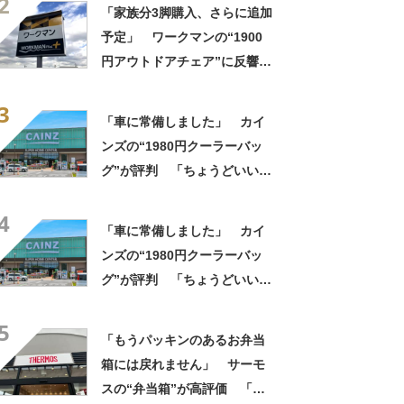
2
っかり遮光」の声
「家族分3脚購入、さらに追加
予定」 ワークマンの“1900
円アウトドアチェア”に反響
「90キロ級でも安心して座れ
3
た」「キャンプの1軍」の声
「車に常備しました」 カイ
ンズの“1980円クーラーバッ
グ”が評判 「ちょうどいい大
きさ」「保冷剤を止めるベル
4
トが良い」
「車に常備しました」 カイ
ンズの“1980円クーラーバッ
グ”が評判 「ちょうどいい大
きさ」「保冷剤を止めるベル
5
トが良い」
「もうパッキンのあるお弁当
箱には戻れません」 サーモ
スの“弁当箱”が高評価 「想