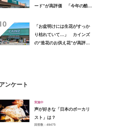
ード”が高評価 「今年の酷暑
にも活躍」「風通しもよくし
10
っかり遮光」の声
「お盆明けには生花がすっか
り枯れていて…」 カインズ
の“造花のお供え花”が高評
価 「枯れずに飾れて助か
る」「遠くからでもきれい」
アンケート
実施中
声が好きな「日本のボーカリ
スト」は？
回答数：49475