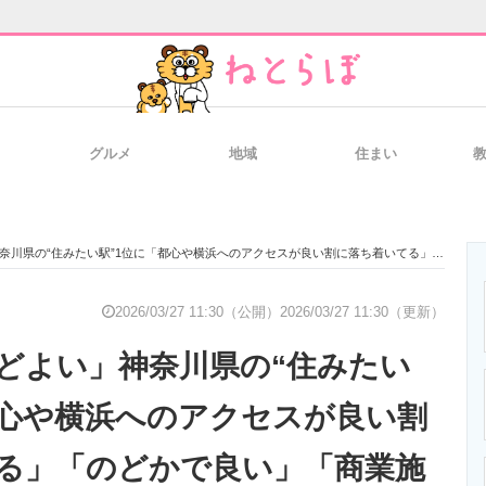
グルメ
地域
住まい
と未来を見通す
スマホと通信の最新トレンド
進化するPCとデ
みたい駅”1位に「都心や横浜へのアクセスが良い割に落ち着いてる」「のどかで良い」「商業施設も充実」「自然もある」の声
のいまが分かる
企業ITのトレンドを詳説
経営リーダーの
2026/03/27 11:30（公開）
2026/03/27 11:30（更新）
どよい」神奈川県の“住みたい
T製品の総合サイト
IT製品の技術・比較・事例
製造業のIT導入
都心や横浜へのアクセスが良い割
る」「のどかで良い」「商業施