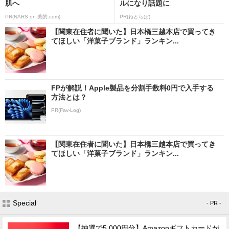
肌へ
ルになり話題に
PR(NARS on 美的.com)
PR(ねとらぼ)
【関東在住者に聞いた】日本橋三越本店で買ってき
てほしい「洋菓子ブランド」ランキン...
FPが解説！Apple製品を分割手数料0円で入手する
方法とは？
PR(Fav-Log)
【関東在住者に聞いた】日本橋三越本店で買ってき
てほしい「洋菓子ブランド」ランキン...
Special
- PR -
【抽選で5,000円分】Amazonギフトカードが