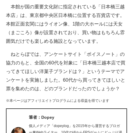
本館が国の重要文化財に指定されている「日本橋三越
ITの今と未来を見通す
本店」は、東京都中央区日本橋に位置する百貨店です。
本館正面玄関にはライオン像、1階の大ホールには天女
スマホと通信の最新トレンド
（まごころ）像が設置されており、買い物はもちろん雰
進化するPCとデバイスの未来
囲気だけでも楽しめる施設となっています。
好きが集まる 比べて選べる
ねとらぼでは、アンケートサイト「ボイスノート」の
協力のもと、全国の60代を対象に「日本橋三越本店で買
ビジネスと働き方のヒント
ってきてほしい洋菓子ブランドは？」というテーマでア
AI活用のいまが分かる
ンケートを実施しました。60代から買ってきてほしいと
票を集めたのは、どのブランドだったのでしょうか？
企業ITのトレンドを詳説
※本ページはアフィリエイトプログラムによる収益を得ています
経営リーダーのコミュニティ
マーケ×ITの今がよく分かる
筆者：Dopey
個人メディア「dopeylog」を2015年から運営するブロガ
ITエンジニア向け専門サイト
ー兼Webライター。10代の頃からFPSゲームにどっぷり浸