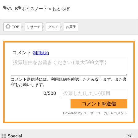
VN_B
ボイスノート × ねとらぼ
TOP
リサーチ
グルメ
お菓子
>
>
>
Special
- PR -