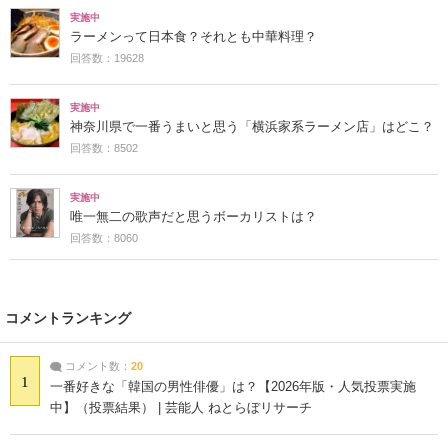
実施中
ラーメンって日本食？それとも中華料理？
回答数：19628
実施中
神奈川県で一番うまいと思う「横浜家系ラーメン店」はどこ？
回答数：8502
実施中
唯一無二の歌声だと思うボーカリストは？
回答数：8060
コメントランキング
コメント数：
20
1
一番好きな「韓国の男性俳優」は？【2026年版・人気投票実施
中】（投票結果） | 芸能人 ねとらぼリサーチ