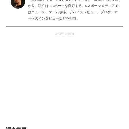
かり、現在はeスポーツを愛好する。eスポーツメディアで
企業向けIT製品の総合サイト
はニュース、ゲーム攻略、デバイスレビュー、プロゲーマ
ーへのインタビューなどを担当。
IT製品の技術・比較・事例
製造業のIT導入・活用を支援
advertisement
モノづくり技術者専門サイト
エレクトロニクス専門サイト
電子設計の基本と応用
エネルギーの専門メディア
建設×テクノロジーの最前線
ちょっと気になるネットの話題