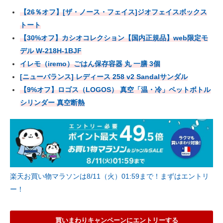
【26％オフ】[ザ・ノース・フェイス]ジオフェイスボックス
トート
【30%オフ】カシオコレクション【国内正規品】web限定モ
デル W-218H-1BJF
イレモ（iremo）ごはん保存容器 丸 一膳 3個
[ニューバランス] レディース 258 v2 Sandalサンダル
【9%オフ】ロゴス（LOGOS） 真空「温・冷」ペットボトル
シリンダー 真空断熱
楽天お買い物マラソンは8/11（火）01:59まで！まずはエントリ
ー！
買いまわりキャンペーンにエントリーする