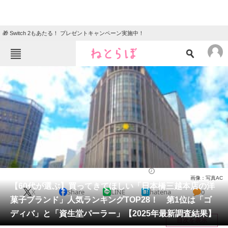
🎁 Switch 2もあたる！ プレゼントキャンペーン実施中！
ねとらぼメニュー
TOP
ニュース
エンタメ
クイズ
グルメ
地域
住まい
教育・育児
動物
リサーチ
お菓子
2026/03/26 23:40（公開）
画像：写真AC
会員記事
【60代が選ぶ】買ってきてほしい「日本橋三越本店の洋
X
Share
LINE
hatena
0
菓子ブランド」人気ランキングTOP28！ 第1位は「ゴ
メディア
ディバ」と「資生堂パーラー」【2025年最新調査結果】
目次を表示
注目記事を集めた総合ページ