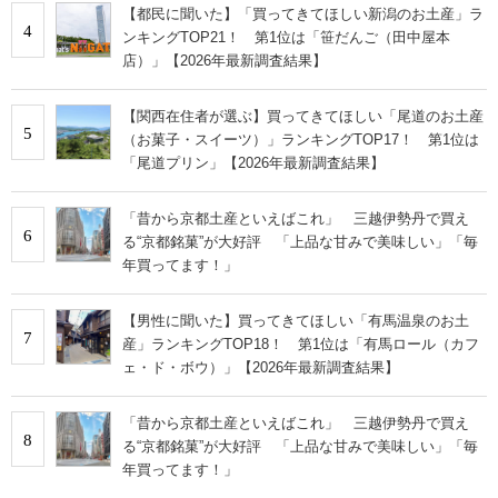
【都民に聞いた】「買ってきてほしい新潟のお土産」ラ
4
ンキングTOP21！ 第1位は「笹だんご（田中屋本
店）」【2026年最新調査結果】
【関西在住者が選ぶ】買ってきてほしい「尾道のお土産
5
（お菓子・スイーツ）」ランキングTOP17！ 第1位は
「尾道プリン」【2026年最新調査結果】
「昔から京都土産といえばこれ」 三越伊勢丹で買え
6
る“京都銘菓”が大好評 「上品な甘みで美味しい」「毎
年買ってます！」
【男性に聞いた】買ってきてほしい「有馬温泉のお土
7
産」ランキングTOP18！ 第1位は「有馬ロール（カフ
ェ・ド・ボウ）」【2026年最新調査結果】
「昔から京都土産といえばこれ」 三越伊勢丹で買え
8
る“京都銘菓”が大好評 「上品な甘みで美味しい」「毎
年買ってます！」