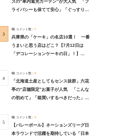
ズの“車内遮光カーテン”が大人気 「プ
ライバシーも保てて安心」「ぐっすり眠
れました」（2/2） | ライフ ねとらぼリ
サーチ：2ページ目
コメント数：
7
3
兵庫県の「ケーキ」の名店10選！ 一番
うまいと思う店はどこ？【7月12日は
「デコレーションケーキの日」！】
（2/4） | 兵庫県 ねとらぼリサーチ：2ペ
ージ目
コメント数：
5
4
「北海道土産としてもセンス抜群」六花
亭の“店舗限定”お菓子が人気 「こんな
の初めて」「箱買いするべきだった」
（1/2） | 北海道 ねとらぼリサーチ
コメント数：
3
5
【バレーボール】ネーションズリーグ日
本ラウンドで活躍を期待している「日本