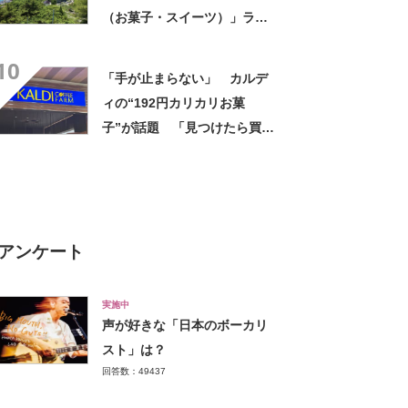
（お菓子・スイーツ）」ラン
キングTOP17！ 第1位は
10
「尾道プリン」【2026年最新
「手が止まらない」 カルデ
調査結果】
ィの“192円カリカリお菓
子”が話題 「見つけたら買う
べき」「無限に食べられる」
【実食レビュー】
アンケート
実施中
声が好きな「日本のボーカリ
スト」は？
回答数：49437