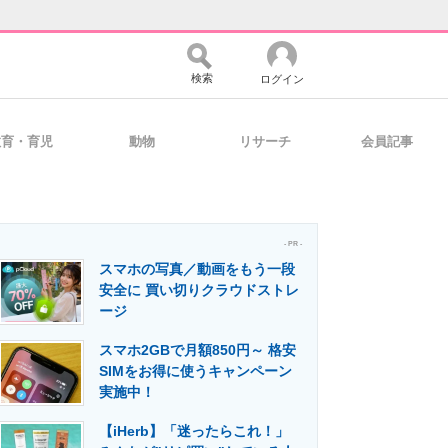
検索
ログイン
教育・育児
動物
リサーチ
会員記事
バイスの未来
好きが集まる 比べて選べる
- PR -
スマホの写真／動画をもう一段
コミュニティ
マーケ×ITの今がよく分かる
安全に 買い切りクラウドストレ
ージ
スマホ2GBで月額850円～ 格安
・活用を支援
SIMをお得に使うキャンペーン
実施中！
【iHerb】「迷ったらこれ！」