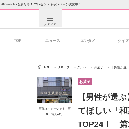
🎁 Switch 2もあたる！ プレゼントキャンペーン実施中！
メディア
TOP
ニュース
エンタメ
クイズ
注目記事を集めた総合ページ
ITの今
TOP
>
リサーチ
>
グルメ
>
お菓子
>
【男性が選ぶ】東武
ビジネスと働き方のヒント
AI活用
お菓子
【男性が選ぶ
ITエンジニア向け専門サイト
企業向けI
てほしい「和
画像はイメージです（画
像：写真AC）
TOP24！ 