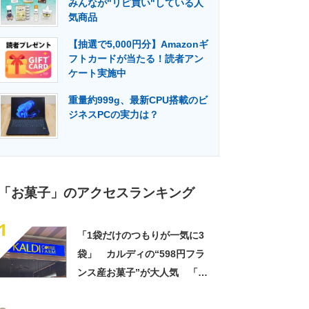
みんなが"リピ買い"している人
門メディア
建設×テクノロジーの最前線
気商品
【抽選で5,000円分】Amazonギ
フトカードが当たる！読者アン
ケート実施中
重量約999g、最新CPU搭載のビ
ジネスPCの実力は？
「お菓子」のアクセスランキング
1
「1袋だけのつもりが一気に3
袋」 カルディの“598円フラ
ンス産お菓子”が大人気 「デ
パ地下スイーツに負けぬ美味