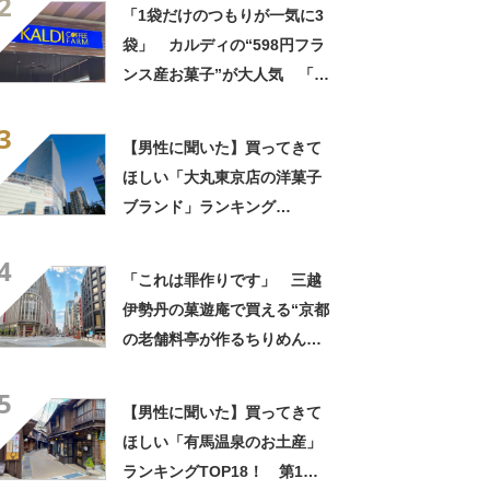
2
しさ」「飲み物の相棒にバッ
「1袋だけのつもりが一気に3
チリ」【実食レビュー】
袋」 カルディの“598円フラ
ンス産お菓子”が大人気 「デ
パ地下スイーツに負けぬ美味
3
しさ」「飲み物の相棒にバッ
【男性に聞いた】買ってきて
チリ」【実食レビュー】
ほしい「大丸東京店の洋菓子
ブランド」ランキング
TOP30！ 第1位は「ゴディ
4
バ」【2026年最新調査結果】
「これは罪作りです」 三越
伊勢丹の菓遊庵で買える“京都
の老舗料亭が作るちりめんナ
ッツ”が人気！ 「オシャレな
5
味！」「甘しょっぱくておい
【男性に聞いた】買ってきて
しい！」
ほしい「有馬温泉のお土産」
ランキングTOP18！ 第1位