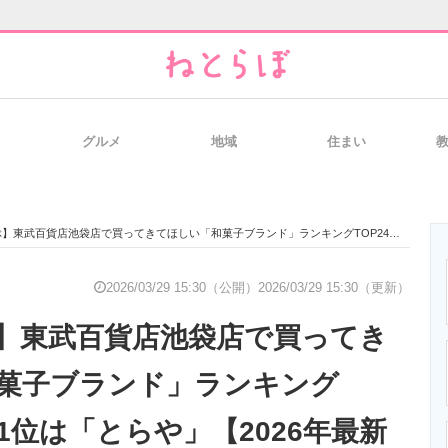
グルメ
地域
住まい
と未来を見通す
スマホと通信の最新トレンド
進化するPCとデ
百貨店池袋店で買ってきてほしい「和菓子ブランド」ランキングTOP24！ 第1位は「とらや」【2026年最新調査結果】
のいまが分かる
企業ITのトレンドを詳説
経営リーダーの
2026/03/29 15:30（公開）
2026/03/29 15:30（更新）
】東武百貨店池袋店で買ってき
T製品の総合サイト
IT製品の技術・比較・事例
製造業のIT導入
菓子ブランド」ランキング
第1位は「とらや」【2026年最新