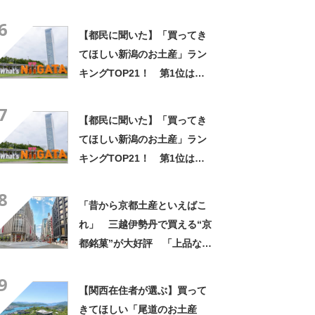
は「有馬ロール（カフェ・
6
ド・ボウ）」【2026年最新調
【都民に聞いた】「買ってき
査結果】
てほしい新潟のお土産」ラン
キングTOP21！ 第1位は
「笹だんご（田中屋本店）」
7
【2026年最新調査結果】
【都民に聞いた】「買ってき
てほしい新潟のお土産」ラン
キングTOP21！ 第1位は
「笹だんご（田中屋本店）」
8
【2026年最新調査結果】
「昔から京都土産といえばこ
れ」 三越伊勢丹で買える“京
都銘菓”が大好評 「上品な甘
みで美味しい」「毎年買って
9
ます！」
【関西在住者が選ぶ】買って
きてほしい「尾道のお土産