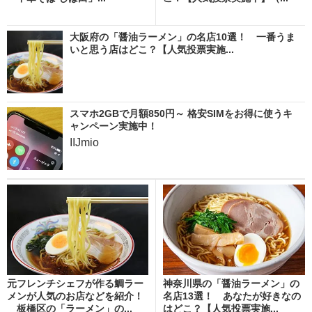
大阪府の「醤油ラーメン」の名店10選！ 一番うま
いと思う店はどこ？【人気投票実施...
スマホ2GBで月額850円～ 格安SIMをお得に使うキ
ャンペーン実施中！
IIJmio
元フレンチシェフが作る鯛ラー
神奈川県の「醤油ラーメン」の
メンが人気のお店などを紹介！
名店13選！ あなたが好きなの
板橋区の「ラーメン」の...
はどこ？【人気投票実施...