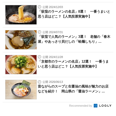
公開 2024/12/03
「荻窪のラーメンの名店」8選！ 一番うまいと
思う店はどこ？【人気投票実施中】
公開 2024/07/31
「荻窪で人気のラーメン」3選！ 老舗の「春木
屋」やあっさり貝だしの「蛤麺しちり」...
公開 2024/11/28
「京都市のラーメンの名店」12選！ 一番うま
いと思う店はどこ？【人気投票実施中】
公開 2026/06/13
昔ながらのスープと生醤油の風味が魅力のお店
などを紹介！ 岡山県の「醤油ラーメン」...
Recommended by