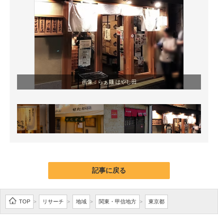
画像：らぁ麺 はやし田
記事に戻る
TOP
リサーチ
地域
関東・甲信地方
東京都
>
>
>
>