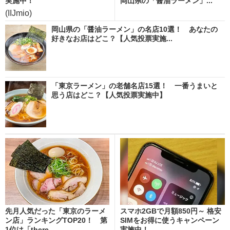
実施中！
岡山県の「醤油ラーメン」...
(IIJmio)
岡山県の「醤油ラーメン」の名店10選！ あなたの
好きなお店はどこ？【人気投票実施...
「東京ラーメン」の老舗名店15選！ 一番うまいと
思う店はどこ？【人気投票実施中】
先月人気だった「東京のラーメ
スマホ2GBで月額850円～ 格安
ン店」ランキングTOP20！ 第
SIMをお得に使うキャンペーン
1位は「there ...
実施中！