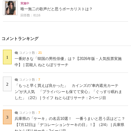
実施中
唯一無二の歌声だと思うボーカリストは？
回答数：8116
コメントランキング
コメント数：
21
1
一番好きな「韓国の男性俳優」は？【2026年版・人気投票実施
中】 | 芸能人 ねとらぼリサーチ
コメント数：
7
2
「もっと早く買えば良かった」 カインズの“車内遮光カーテ
ン”が大人気 「プライバシーも保てて安心」「ぐっすり眠れま
した」（2/2） | ライフ ねとらぼリサーチ：2ページ目
コメント数：
7
3
兵庫県の「ケーキ」の名店10選！ 一番うまいと思う店はどこ？
【7月12日は「デコレーションケーキの日」！】（2/4） | 兵庫県
ねとらぼリサーチ：2ページ目