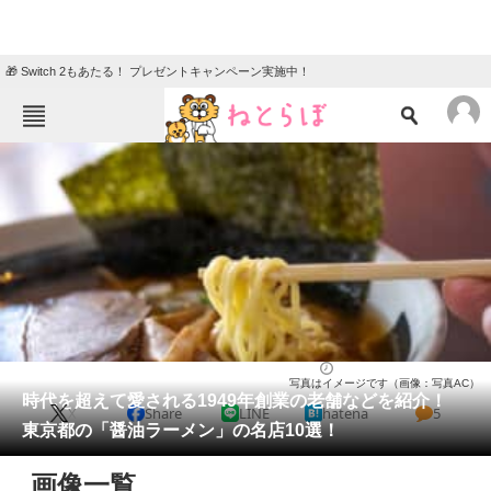
🎁 Switch 2もあたる！ プレゼントキャンペーン実施中！
ねとらぼメニュー
TOP
ニュース
エンタメ
クイズ
グルメ
地域
住まい
教育・育児
動物
リサーチ
東京都
2026/03/27 22:50（公開）
写真はイメージです（画像：写真AC）
会員記事
時代を超えて愛される1949年創業の老舗などを紹介！
X
Share
LINE
hatena
5
東京都の「醤油ラーメン」の名店10選！
メディア
画像一覧
注目記事を集めた総合ページ