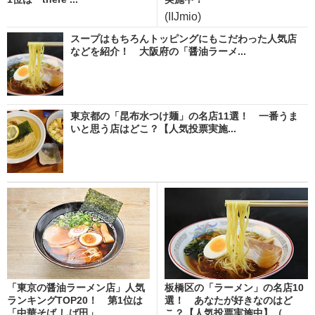
(IIJmio)
スープはもちろんトッピングにもこだわった人気店
などを紹介！ 大阪府の「醤油ラーメ...
東京都の「昆布水つけ麺」の名店11選！ 一番うま
いと思う店はどこ？【人気投票実施...
「東京の醤油ラーメン店」人気
板橋区の「ラーメン」の名店10
ランキングTOP20！ 第1位は
選！ あなたが好きなのはど
「中華そば しば田」...
こ？【人気投票実施中】（...