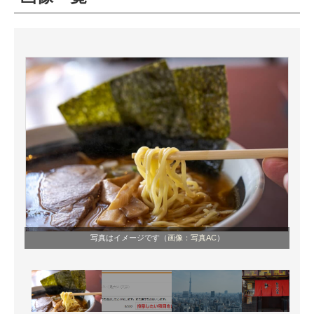
ITの今と未来を見通す
スマホと通信の最新トレンド
進化するPCとデバイスの未来
好きが集まる 比べて選べる
ビジネスと働き方のヒント
AI活用のいまが分かる
企業ITのトレンドを詳説
写真はイメージです（
画像：写真AC
）
経営リーダーのコミュニティ
マーケ×ITの今がよく分かる
ITエンジニア向け専門サイト