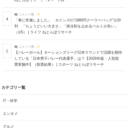
コメント数：
4
4
「車に常備しました」 カインズの“1980円クーラーバッグ”が評
判 「ちょうどいい大きさ」「保冷剤を止めるベルトが良い」
（1/5） | ライフ ねとらぼリサーチ
コメント数：
3
5
【バレーボール】ネーションズリーグ日本ラウンドで活躍を期待
している「日本男子バレー代表選手」は？【2026年版・人気投
票実施中】（投票結果） | スポーツ ねとらぼリサーチ
カテゴリ一覧
IT・科学
エンタメ
グルメ