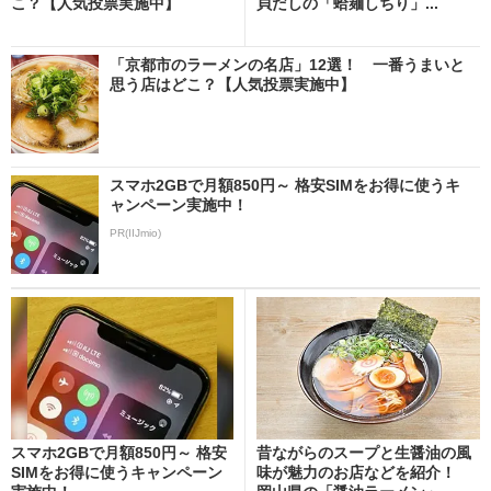
こ？【人気投票実施中】
貝だしの「蛤麺しちり」...
「京都市のラーメンの名店」12選！ 一番うまいと
思う店はどこ？【人気投票実施中】
スマホ2GBで月額850円～ 格安SIMをお得に使うキ
ャンペーン実施中！
PR(IIJmio)
スマホ2GBで月額850円～ 格安
昔ながらのスープと生醤油の風
SIMをお得に使うキャンペーン
味が魅力のお店などを紹介！