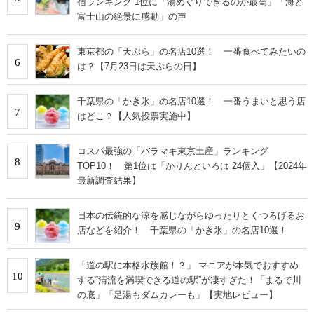
宿ランキング”1位に「湯めぐりできるのが最高」「海と
富士山の絶景に感動」の声
東京都の「天ぷら」の名店10選！ 一番食べてみたいの
6
は？【7月23日は天ぷらの日】
千葉県の「かき氷」の名店10選！ 一番うまいと思う店
7
はどこ？【人気投票実施中】
コスパ最強の「バラマキ東京土産」ランキング
8
TOP10！ 第1位は「かりんといろは 24個入」【2024年
最新調査結果】
日本の伝統的な涼を感じながらゆったりとくつろげるお
9
店などを紹介！ 千葉県の「かき氷」の名店10選！
「道の駅に本格水族館！？」 マニアが本気でおすすめ
10
する“清流を満喫できる道の駅”が凄すぎた！「まるで川
の底」「足湯もダムカレーも」【実地レビュー】