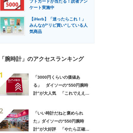
フトカードが当たる！読者アン
門メディア
建設×テクノロジーの最前線
ケート実施中
【iHerb】「迷ったらこれ！」
みんなが"リピ買い"している人
気商品
「腕時計」のアクセスランキング
1
「3000円くらいの価値あ
る」 ダイソーの“550円腕時
計”が大人気 「これでええや
ん」「5気圧防水でこの値段」
2
「腕時計問題が解決した」
「いい時計だねと褒められ
た」ダイソーの“550円腕時
計”が大好評 「やたら正確」