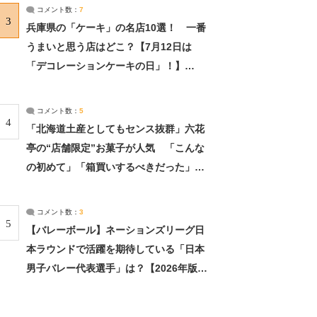
サーチ：2ページ目
コメント数：
7
3
兵庫県の「ケーキ」の名店10選！ 一番
うまいと思う店はどこ？【7月12日は
「デコレーションケーキの日」！】
（2/4） | 兵庫県 ねとらぼリサーチ：2ペ
ージ目
コメント数：
5
4
「北海道土産としてもセンス抜群」六花
亭の“店舗限定”お菓子が人気 「こんな
の初めて」「箱買いするべきだった」
（1/2） | 北海道 ねとらぼリサーチ
コメント数：
3
5
【バレーボール】ネーションズリーグ日
本ラウンドで活躍を期待している「日本
男子バレー代表選手」は？【2026年版・
人気投票実施中】（投票結果） | スポー
ツ ねとらぼリサーチ