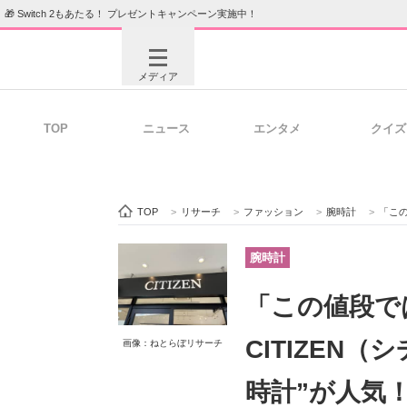
🎁 Switch 2もあたる！ プレゼントキャンペーン実施中！
メディア
TOP
ニュース
エンタメ
クイズ
注目記事を集めた総合ページ
ITの今
TOP
>
リサーチ
>
ファッション
>
腕時計
>
「この値段
ビジネスと働き方のヒント
AI活用
腕時計
「この値段で
ITエンジニア向け専門サイト
企業向けI
CITIZEN
画像：ねとらぼリサーチ
時計”が人気