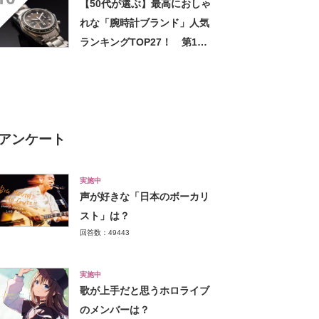
【50代が選ぶ】最高におしゃ
れな「腕時計ブランド」人気
ランキングTOP27！ 第1位
は「ROLEX」（ロレックス）
【2025年最新調査結果】
アンケート
実施中
声が好きな「日本のボーカリ
スト」は？
回答数：49443
実施中
歌が上手だと思うホロライブ
のメンバーは？