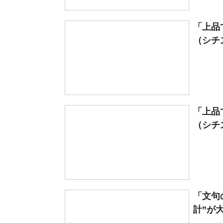
「上品
（シチズ
「上品
（シチズ
「文句
計”が大