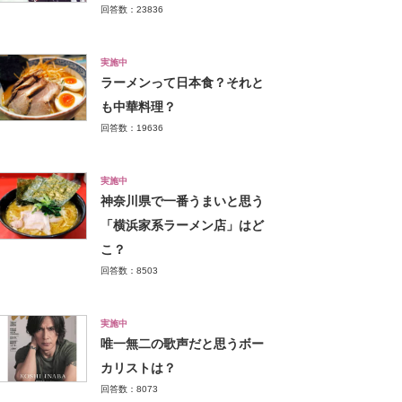
回答数：23836
実施中
ラーメンって日本食？それと
も中華料理？
回答数：19636
実施中
神奈川県で一番うまいと思う
「横浜家系ラーメン店」はど
こ？
回答数：8503
実施中
唯一無二の歌声だと思うボー
カリストは？
回答数：8073