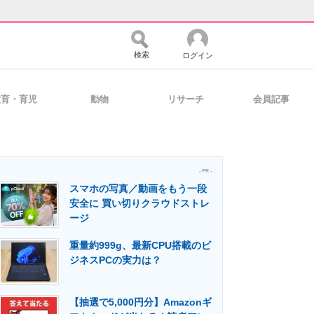
検索
ログイン
教育・育児
動物
リサーチ
会員記事
バイスの未来
好きが集まる 比べて選べる
- PR -
スマホの写真／動画をもう一段
コミュニティ
マーケ×ITの今がよく分かる
安全に 買い切りクラウドストレ
ージ
重量約999g、最新CPU搭載のビ
・活用を支援
ジネスPCの実力は？
【抽選で5,000円分】Amazonギ