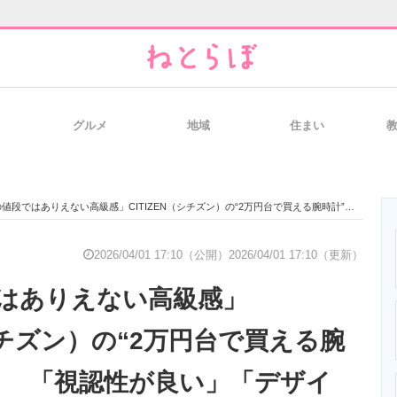
グルメ
地域
住まい
と未来を見通す
スマホと通信の最新トレンド
進化するPCとデ
ではありえない高級感」CITIZEN（シチズン）の“2万円台で買える腕時計”が人気！ 「視認性が良い」「デザイン、コスパ共に満足」など絶賛の声
のいまが分かる
企業ITのトレンドを詳説
経営リーダーの
2026/04/01 17:10（公開）
2026/04/01 17:10（更新）
はありえない高級感」
T製品の総合サイト
IT製品の技術・比較・事例
製造業のIT導入
（シチズン）の“2万円台で買える腕
！ 「視認性が良い」「デザイ