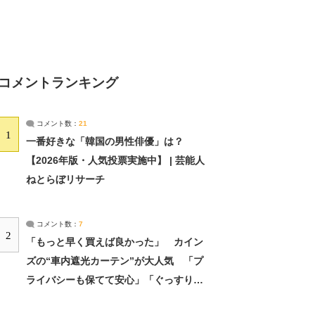
コメントランキング
コメント数：
21
1
一番好きな「韓国の男性俳優」は？
【2026年版・人気投票実施中】 | 芸能人
ねとらぼリサーチ
コメント数：
7
2
「もっと早く買えば良かった」 カイン
ズの“車内遮光カーテン”が大人気 「プ
ライバシーも保てて安心」「ぐっすり眠
れました」（2/2） | ライフ ねとらぼリ