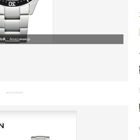
出典：
Amazon.co.jp
advertisement