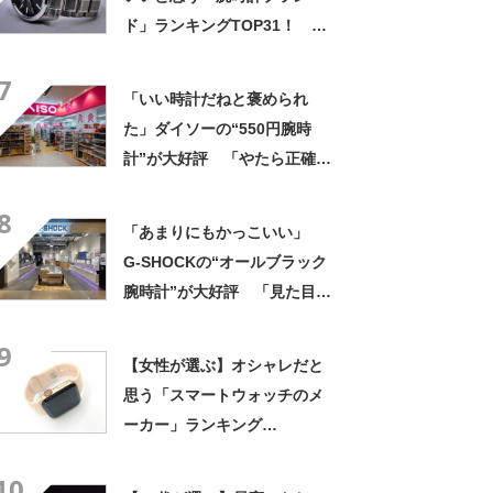
ド」ランキングTOP31！ 第
1位は「ロレックス」【2024
7
年最新調査結果】
「いい時計だねと褒められ
た」ダイソーの“550円腕時
計”が大好評 「やたら正確」
「550円とは思えない」「色
8
違いで2本持ってる」
「あまりにもかっこいい」
G-SHOCKの“オールブラック
腕時計”が大好評 「見た目以
上に軽い」「理想的な逸品」
9
【女性が選ぶ】オシャレだと
思う「スマートウォッチのメ
ーカー」ランキング
TOP14！ 第1位は「Apple」
10
【2024年最新調査結果】