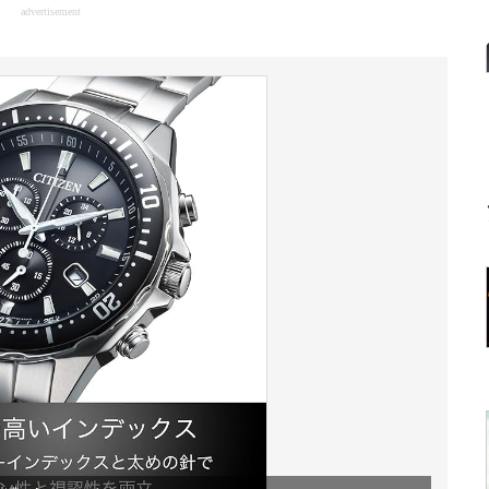
advertisement