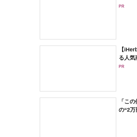
PR
【iH
る人気
PR
「この
の“2万