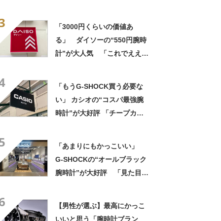
「550円とは思えない」「色
3
違いで2本持ってる」
「3000円くらいの価値あ
る」 ダイソーの“550円腕時
計”が大人気 「これでええや
ん」「5気圧防水でこの値段」
4
「腕時計問題が解決した」
「もうG-SHOCK買う必要な
い」 カシオの“コスパ最強腕
時計”が大好評 「チープカシ
オとは呼べない」「仕事の相
5
棒です」
「あまりにもかっこいい」
G-SHOCKの“オールブラック
腕時計”が大好評 「見た目以
上に軽い」「理想的な逸品」
6
【男性が選ぶ】最高にかっこ
いいと思う「腕時計ブラン