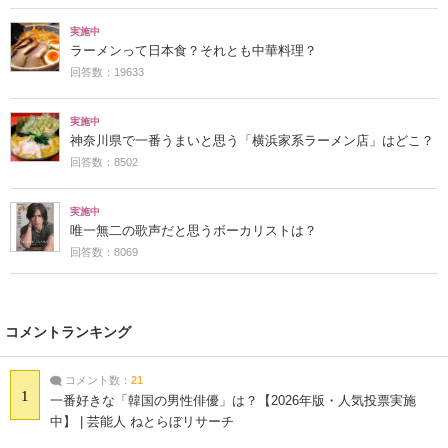
実施中
ラーメンって日本食？それとも中華料理？
回答数：19633
実施中
神奈川県で一番うまいと思う「横浜家系ラーメン店」はどこ？
回答数：8502
実施中
唯一無二の歌声だと思うボーカリストは？
回答数：8069
コメントランキング
コメント数：
21
1
一番好きな「韓国の男性俳優」は？【2026年版・人気投票実施
中】 | 芸能人 ねとらぼリサーチ