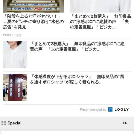
「階段を上ると汗がヤバい！」
「まとめて2枚購入」 無印良品
→夏のピンチに寄り添う“水色の
の“涼感ポロ”に絶賛の声 「夫
広告”を発見
の定番夏服」「ビジカ...
PR(ねとらぼ)
「まとめて2枚購入」 無印良品の“涼感ポロ”に絶
賛の声 「夫の定番夏服」「ビジカ...
「体感温度が下がるポロシャツ」 無印良品の“風
を通すポロシャツ”が涼しく着られる...
Recommended by
Special
- PR -