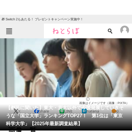
🎁 Switch 2もあたる！ プレゼントキャンペーン実施中！
ねとらぼメニュー
TOP
ニュース
エンタメ
クイズ
グルメ
地域
住まい
教育・育児
動物
リサーチ
大学
2026/04/04 07:50（公開）
画像はイメージです（画像：PIXTA）
会員記事
【都民に聞いた】東大・京大以外で今後発展していきそ
X
Share
LINE
hatena
0
うな「国立大学」ランキングTOP27！ 第1位は「東京
メディア
科学大学」【2025年最新調査結果】
画像一覧
注目記事を集めた総合ページ