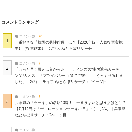
コメントランキング
コメント数：
20
1
一番好きな「韓国の男性俳優」は？【2026年版・人気投票実施
中】（投票結果） | 芸能人 ねとらぼリサーチ
コメント数：
7
2
「もっと早く買えば良かった」 カインズの“車内遮光カーテ
ン”が大人気 「プライバシーも保てて安心」「ぐっすり眠れま
した」（2/2） | ライフ ねとらぼリサーチ：2ページ目
コメント数：
7
3
兵庫県の「ケーキ」の名店10選！ 一番うまいと思う店はどこ？
【7月12日は「デコレーションケーキの日」！】（2/4） | 兵庫県
ねとらぼリサーチ：2ページ目
コメント数：
5