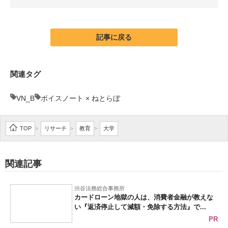
企業向けIT製品の総合サイト
IT製品の技術・比較・事例
記事に戻る
製造業のIT導入・活用を支援
関連タグ
モノづくり技術者専門サイト
VN_B
ボイスノート × ねとらぼ
エレクトロニクス専門サイト
電子設計の基本と応用
TOP
リサーチ
教育
大学
>
>
>
エネルギーの専門メディア
関連記事
建設×テクノロジーの最前線
ちょっと気になるネットの話題
渋谷法務総合事務所
カードローン地獄の人は、消費者金融が教えな
い『返済停止して減額・免除する方法』で...
PR