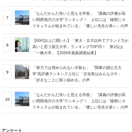
学科も」
「なんだかんだ良いと思える学校」 “講義の評価が高
7
い関西地方の大学”ランキング！ 上位には「緻密にカ
リキュラムが組まれている」「優しい先生が多い」の声
【60代以上に聞いた】「東大・京大以外でブランド力が
8
高いと思う国立大学」ランキングTOP25！ 第1位は
「一橋大学」【2026年最新調査結果】
「努力では埋められない才能も」 “関東の国公立大
9
学”高評価ランキング上位に「文化祭はみんなガチ」
「好きなことに取り組める」の声
「なんだかんだ良いと思える学校」 “講義の評価が高
10
い関西地方の大学”ランキング！ 上位には「緻密にカ
リキュラムが組まれている」「優しい先生が多い」の声
アンケート