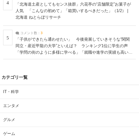
4
「北海道土産としてもセンス抜群」六花亭の“店舗限定”お菓子が
人気 「こんなの初めて」「箱買いするべきだった」（1/2） |
北海道 ねとらぼリサーチ
コメント数：
3
5
「子供ができたら通わせたい」 今後発展していきそうな“関関
同立・産近甲龍の大学”といえば？ ランキング1位に学生の声
「学問の街のように多様に学べる」「就職や進学の実績も高い」
| 大学 ねとらぼリサーチ
カテゴリ一覧
IT・科学
エンタメ
グルメ
ゲーム