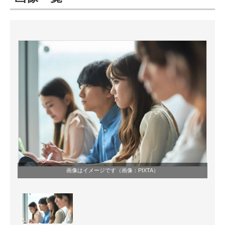
ITの今と未来を見通す
スマホと通信の最新トレンド
進化するPCとデバイスの未来
好きが集まる 比べて選べる
ビジネスと働き方のヒント
AI活用のいまが分かる
企業ITのトレンドを詳説
画像はイメージです（画像：
PIXTA
）
経営リーダーのコミュニティ
マーケ×ITの今がよく分かる
ITエンジニア向け専門サイト