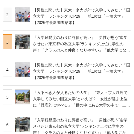
争うレベルの先端設備」の声
【男性に聞いた】東大・京大以外で入学してみたい「国
2
立大学」ランキングTOP29！ 第1位は「一橋大学」
【2026年最新調査結果】
「入学難易度のわりに評価が高い」 男性が思う“進学
3
させたい東京都の私立大学”ランキング上位に学生の
声！「クラスの人と仲良くなりやすい」「他大学にない
学科も」
【男性に聞いた】東大・京大以外で入学してみたい「国
4
立大学」ランキングTOP29！ 第1位は「一橋大学」
【2026年最新調査結果】
「入るべき人が入るための大学」 “東大・京大以外で
5
入学してみたい国立大学”といえば？ 女性が選ぶ上位
に「徹底的に学べる」「世の中にある大学の中で一二を
争うレベルの先端設備」の声
「入学難易度のわりに評価が高い」 男性が思う“進学
6
させたい東京都の私立大学”ランキング上位に学生の
声！「クラスの人と仲良くなりやすい」「他大学にない