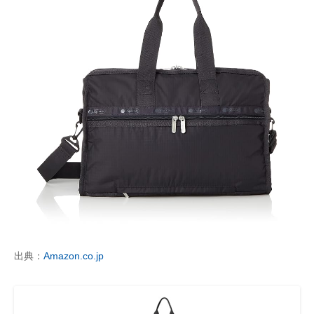
出典：
Amazon.co.jp