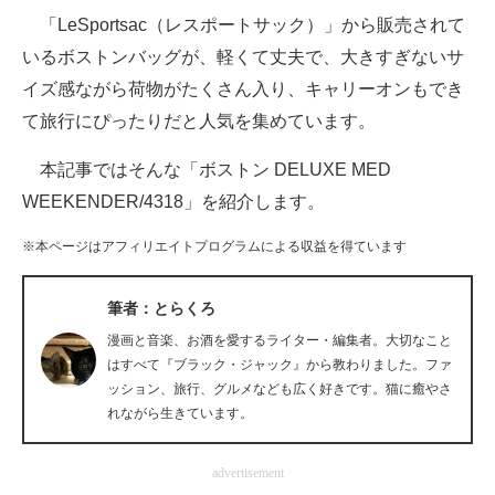
「LeSportsac（レスポートサック）」から販売されて
ITの今と未来を見通す
いるボストンバッグが、軽くて丈夫で、大きすぎないサ
イズ感ながら荷物がたくさん入り、キャリーオンもでき
スマホと通信の最新トレンド
て旅行にぴったりだと人気を集めています。
進化するPCとデバイスの未来
本記事ではそんな「ボストン DELUXE MED
好きが集まる 比べて選べる
WEEKENDER/4318」を紹介します。
ビジネスと働き方のヒント
※本ページはアフィリエイトプログラムによる収益を得ています
AI活用のいまが分かる
筆者：とらくろ
企業ITのトレンドを詳説
漫画と音楽、お酒を愛するライター・編集者。大切なこと
はすべて『ブラック・ジャック』から教わりました。ファ
経営リーダーのコミュニティ
ッション、旅行、グルメなども広く好きです。猫に癒やさ
れながら生きています。
マーケ×ITの今がよく分かる
advertisement
ITエンジニア向け専門サイト