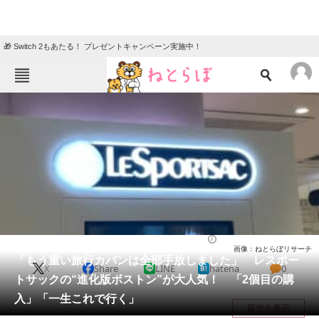
🎁 Switch 2もあたる！ プレゼントキャンペーン実施中！
ねとらぼメニュー
TOP
ニュース
エンタメ
クイズ
グルメ
地域
住まい
教育・育児
動物
リサーチ
バッグ
2026/04/03 21:50（公開）
画像：ねとらぼリサーチ
会員記事
「もう重い旅行カバンは全部手放しました」 レスポー
X
Share
LINE
hatena
0
トサックの“進化版ボストン”が大人気！ 「2個目の購
メディア
入」「一生これで行く」
目次を表示
注目記事を集めた総合ページ