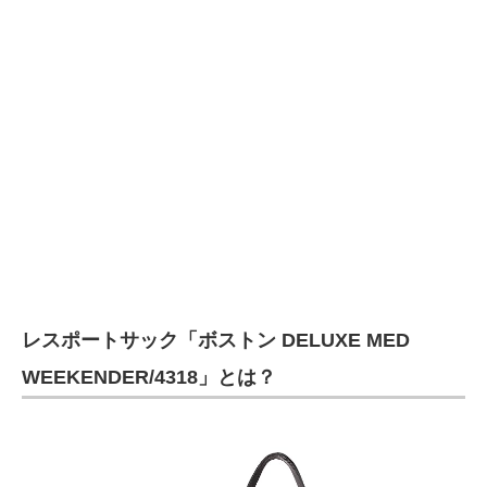
企業向けIT製品の総合サイト
IT製品の技術・比較・事例
製造業のIT導入・活用を支援
モノづくり技術者専門サイト
エレクトロニクス専門サイト
電子設計の基本と応用
エネルギーの専門メディア
レスポートサック「ボストン DELUXE MED
建設×テクノロジーの最前線
WEEKENDER/4318」とは？
ちょっと気になるネットの話題