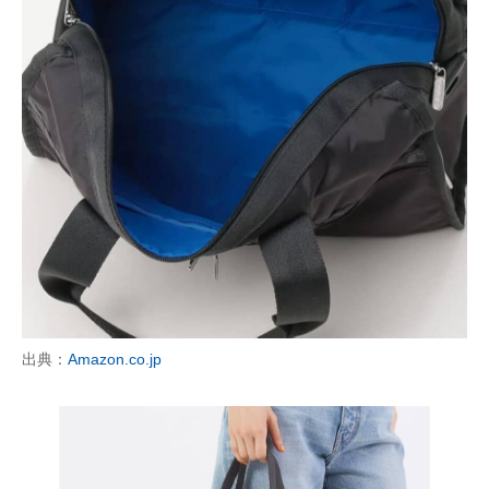
出典：
Amazon.co.jp