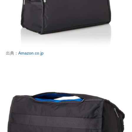
出典：
Amazon.co.jp