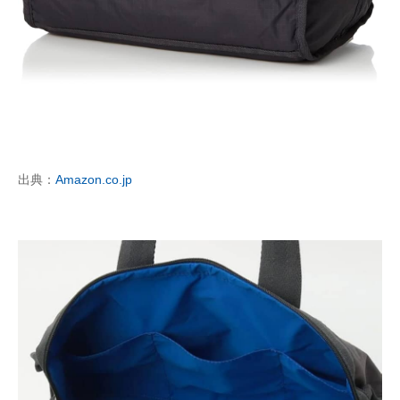
出典：
Amazon.co.jp