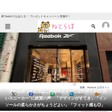
🎁 Switch 2もあたる！ プレゼントキャンペーン実施中！
ねとらぼメニュー
TOP
ニュース
エンタメ
クイズ
グルメ
地域
住まい
教育・育児
動物
リサーチ
シューズ
2026/04/04 23:20（公開）
画像：Reebok 公式サイト
会員記事
「オールホワイトではこれがベスト」 リーボックの“白
X
Share
LINE
hatena
0
いスニーカー”に絶賛の声 「デザインがすてき」「イン
メディア
ソールの柔らかさがちょうどよい」「フィット感も◎」
目次を表示
注目記事を集めた総合ページ