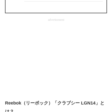
企業向けIT製品の総合サイト
IT製品の技術・比較・事例
advertisement
製造業のIT導入・活用を支援
モノづくり技術者専門サイト
エレクトロニクス専門サイト
電子設計の基本と応用
エネルギーの専門メディア
建設×テクノロジーの最前線
ちょっと気になるネットの話題
Reebok（リーボック）「クラブシー LGN14」と
は？