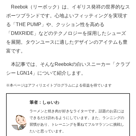
Reebok（リーボック）は、イギリス発祥の世界的なス
ITの今と未来を見通す
ポーツブランドです。心地よいフィッティングを実現す
る「THE PUMP」や、クッション性を高める
スマホと通信の最新トレンド
「DMXRIDE」などのテクノロジーを採用したシューズ
進化するPCとデバイスの未来
を展開。タウンユースに適したデザインのアイテムも豊
富です。
好きが集まる 比べて選べる
本記事では、そんなReebokの白いスニーカー「クラブ
ビジネスと働き方のヒント
シー LGN14」について紹介します。
AI活用のいまが分かる
※本ページはアフィリエイトプログラムによる収益を得ています
企業ITのトレンドを詳説
筆者：しゅいわ
経営リーダーのコミュニティ
ラーメンと焼き肉が好きなライターです。話題のお店には
マーケ×ITの今がよく分かる
できるだけ訪れるようにしています。また、ランニングの
習慣があり、トレーニングを重ねてフルマラソンに挑戦し
ITエンジニア向け専門サイト
たいと思っています。