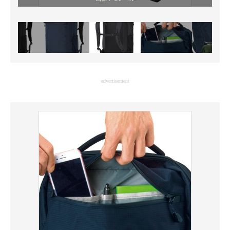
advertisement