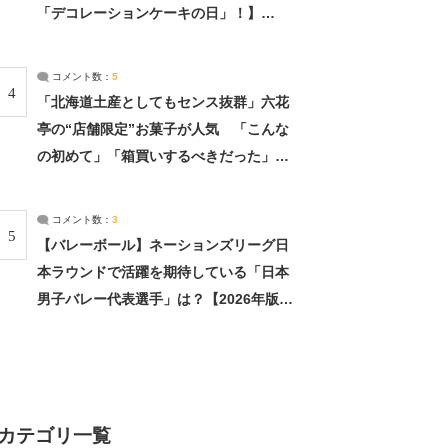
「デコレーションケーキの日」！】
（2/4） | 兵庫県 ねとらぼリサーチ：2ペ
ージ目
コメント数：
5
4
「北海道土産としてもセンス抜群」六花
亭の“店舗限定”お菓子が人気 「こんな
の初めて」「箱買いするべきだった」
（1/2） | 北海道 ねとらぼリサーチ
コメント数：
3
5
【バレーボール】ネーションズリーグ日
本ラウンドで活躍を期待している「日本
男子バレー代表選手」は？【2026年版・
人気投票実施中】（投票結果） | スポー
ツ ねとらぼリサーチ
カテゴリ一覧