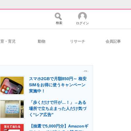
検索
ログイン
教育・育児
動物
リサーチ
会員記事
バイスの未来
好きが集まる 比べて選べる
- PR -
スマホ2GBで月額850円～ 格安
コミュニティ
マーケ×ITの今がよく分かる
SIMをお得に使うキャンペーン
実施中！
「歩くだけで汗が…！」→ある
・活用を支援
場所で立ち止まった人だけ気づ
く“レア広告”
【抽選で5,000円分】Amazonギ