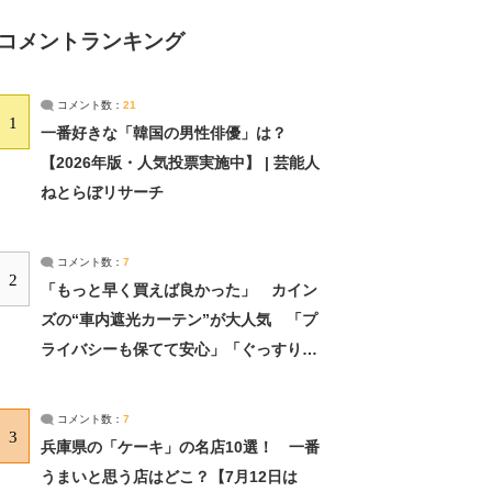
コメントランキング
コメント数：
21
1
一番好きな「韓国の男性俳優」は？
【2026年版・人気投票実施中】 | 芸能人
ねとらぼリサーチ
コメント数：
7
2
「もっと早く買えば良かった」 カイン
ズの“車内遮光カーテン”が大人気 「プ
ライバシーも保てて安心」「ぐっすり眠
れました」（2/2） | ライフ ねとらぼリ
サーチ：2ページ目
コメント数：
7
3
兵庫県の「ケーキ」の名店10選！ 一番
うまいと思う店はどこ？【7月12日は