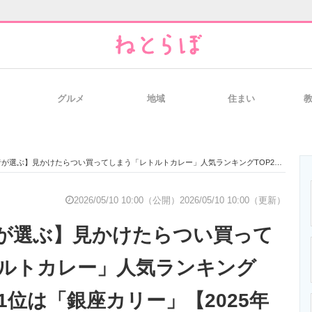
グルメ
地域
住まい
と未来を見通す
スマホと通信の最新トレンド
進化するPCとデ
】見かけたらつい買ってしまう「レトルトカレー」人気ランキングTOP25！ 第1位は「銀座カリー」【2025年最新調査結果】
のいまが分かる
企業ITのトレンドを詳説
経営リーダーの
2026/05/10 10:00（公開）
2026/05/10 10:00（更新）
が選ぶ】見かけたらつい買って
T製品の総合サイト
IT製品の技術・比較・事例
製造業のIT導入
ルトカレー」人気ランキング
第1位は「銀座カリー」【2025年