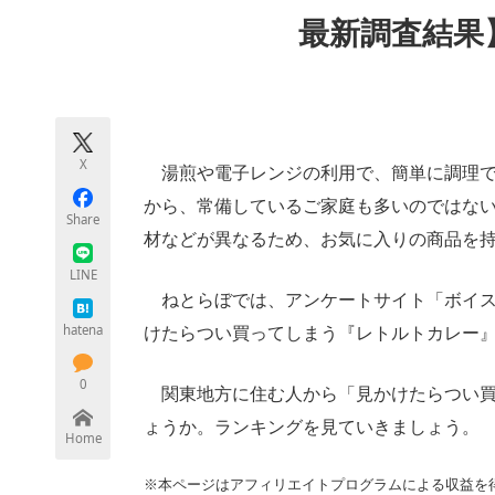
モノづくり技術者専門サイト
エレクトロ
最新調査結果
ちょっと気になるネットの話題
X
湯煎や電子レンジの利用で、簡単に調理で
から、常備しているご家庭も多いのではな
Share
材などが異なるため、お気に入りの商品を
LINE
ねとらぼでは、アンケートサイト「ボイス
hatena
けたらつい買ってしまう『レトルトカレー
0
関東地方に住む人から「見かけたらつい買
ょうか。ランキングを見ていきましょう。
Home
※本ページはアフィリエイトプログラムによる収益を