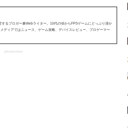
ら運営するブロガー兼Webライター。10代の頃からFPSゲームにどっぷり浸か
ツメディアではニュース、ゲーム攻略、デバイスレビュー、プロゲーマー
advertisement