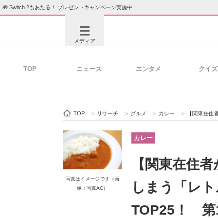
🎁 Switch 2もあたる！ プレゼントキャンペーン実施中！
メディア
TOP
ニュース
エンタメ
クイズ
注目記事を集めた総合ページ
ITの今
TOP
>
リサーチ
>
グルメ
>
カレー
>
【関東在住者が選ぶ
ビジネスと働き方のヒント
AI活用
カレー
【関東在住者
ITエンジニア向け専門サイト
企業向けI
写真はイメージです（画
しまう「レト
像：写真AC）
TOP25！ 