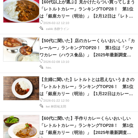
【60代以上が選ぶ】見かけたらつい買ってしまう
「レトルトカレー」ランキングTOP28！ 第1位
は「銀座カリー（明治）」【2月12日は「レトル
トカレーの日」！】
2026-02-12 12:10
zakki
糸静ライン
【50代に聞いた】店のカレーくらいおいしい「カ
レールー」ランキングTOP20！ 第1位は「ジャ
ワカレー（ハウス食品）」【2025年最新調査結
果】
2026-02-08 13:10
hiro.
【主婦に聞いた】レトルトとは思えないうまさの
「レトルトカレー」ランキングTOP26！ 第1位
は「銀座カリー（明治）」【1月22日はカレーの
日】
2026-01-22 12:50
kei
林田祐太郎
【60代に聞いた】手作りカレーくらいおいしい
「レトルトカレー」ランキングTOP28！ 第1位
は「銀座カリー（明治）」【2025年最新調査結