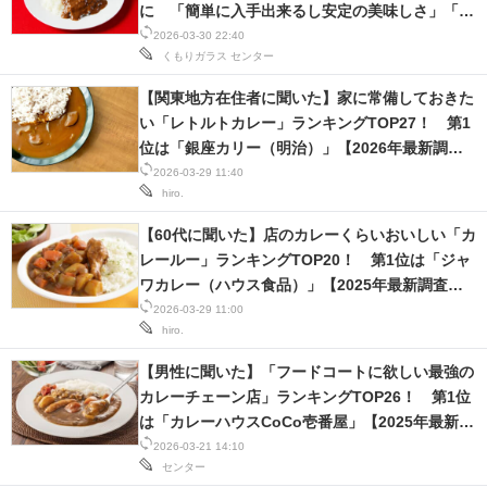
に 「簡単に入手出来るし安定の美味しさ」「う
どんにも合う気がする」の声
2026-03-30 22:40
くもりガラス
センター
【関東地方在住者に聞いた】家に常備しておきた
い「レトルトカレー」ランキングTOP27！ 第1
位は「銀座カリー（明治）」【2026年最新調査
結果】
2026-03-29 11:40
hiro.
【60代に聞いた】店のカレーくらいおいしい「カ
レールー」ランキングTOP20！ 第1位は「ジャ
ワカレー（ハウス食品）」【2025年最新調査結
果】
2026-03-29 11:00
hiro.
【男性に聞いた】「フードコートに欲しい最強の
カレーチェーン店」ランキングTOP26！ 第1位
は「カレーハウスCoCo壱番屋」【2025年最新調
査結果】
2026-03-21 14:10
センター