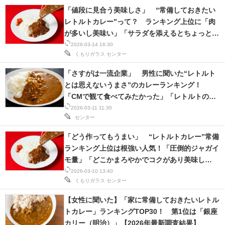
「値段に見合う美味しさ」 “常備しておきたい
レトルトカレー”って？ ランキング上位に「肉
が多いし美味い」「サラダを添えるとちょっとし
たレストラン気分」の声
2026-03-14 16:30
くもりガラス
センター
「さすがは一流企業」 男性に聞いた“レトルト
とは思えないうまさ”のカレーランキング！
「CMで観て食べてみたかった」「レトルトの良
さが際立つカレー」
2026-03-11 11:30
センター
「どう作ってもうまい」 “レトルトカレー”常備
ランキング上位は根強い人気！「圧倒的ジャガイ
モ量」「どこかまろやかでコクがあり美味し
い！」
2026-03-10 13:40
くもりガラス
センター
【女性に聞いた】「家に常備しておきたいレトル
トカレー」ランキングTOP30！ 第1位は「銀座
カリー（明治）」【2026年最新調査結果】