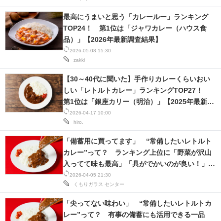
最高にうまいと思う「カレールー」ランキング
TOP24！ 第1位は「ジャワカレー（ハウス食
品）」【2026年最新調査結果】
2026-05-08 15:30
zakki
【30～40代に聞いた】手作りカレーくらいおい
しい「レトルトカレー」ランキングTOP27！
第1位は「銀座カリー（明治）」【2025年最新調
査結果】
2026-04-17 10:00
hiro.
「備蓄用に買ってます」 “常備したいレトルト
カレー”って？ ランキング上位に「野菜が沢山
入ってて味も最高」「具がでかいのが良い！」の
声
2026-04-05 21:30
くもりガラス
センター
「尖ってない味わい」 “常備したいレトルトカ
レー”って？ 有事の備蓄にも活用できる一品