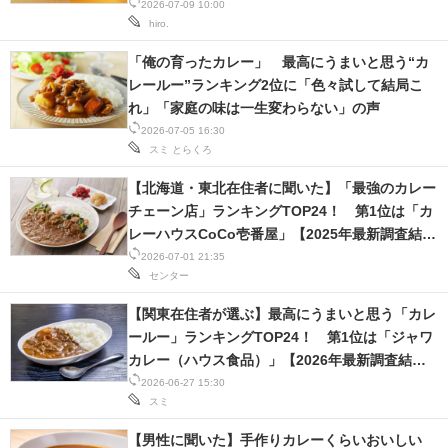
果】
2026-07-09 10:00
hiro.
「俺の育ったカレー」 最高にうまいと思う“カ
レールー”ランキング2位に「色々試して結局こ
れ」「家庭の味は一生変わらない」の声
2026-07-05 16:30
スミ
とらくろ
【北海道・東北在住者に聞いた】「最強のカレー
チェーン店」ランキングTOP24！ 第1位は「カ
レーハウスCoCo壱番屋」【2025年最新調査結
果】
2026-07-01 21:35
センター
【関東在住者が選ぶ】最高にうまいと思う「カレ
ールー」ランキングTOP24！ 第1位は「ジャワ
カレー（ハウス食品）」【2026年最新調査結
果】
2026-06-27 15:30
スミ
【男性に聞いた】手作りカレーくらいおいしい