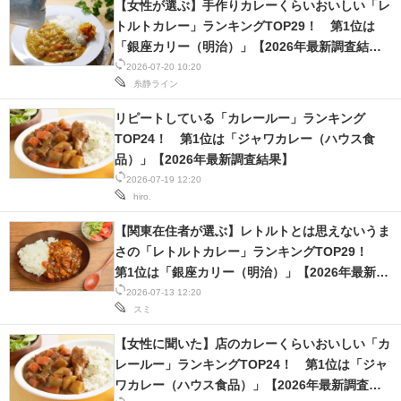
【女性が選ぶ】手作りカレーくらいおいしい「レ
IT製品の技術・比較・事例
トルトカレー」ランキングTOP29！ 第1位は
「銀座カリー（明治）」【2026年最新調査結
製造業のIT導入・活用を支援
果】
2026-07-20 10:20
糸静ライン
モノづくり技術者専門サイト
リピートしている「カレールー」ランキング
エレクトロニクス専門サイト
TOP24！ 第1位は「ジャワカレー（ハウス食
品）」【2026年最新調査結果】
電子設計の基本と応用
2026-07-19 12:20
hiro.
エネルギーの専門メディア
【関東在住者が選ぶ】レトルトとは思えないうま
建設×テクノロジーの最前線
さの「レトルトカレー」ランキングTOP29！
第1位は「銀座カリー（明治）」【2026年最新調
ちょっと気になるネットの話題
査結果】
2026-07-13 12:20
スミ
【女性に聞いた】店のカレーくらいおいしい「カ
レールー」ランキングTOP24！ 第1位は「ジャ
ワカレー（ハウス食品）」【2026年最新調査結