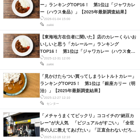
ー」ランキングTOP16！ 第1位は「ジャワカレ
ー（ハウス食品）」【2025年最新調査結果】
2026-01-04 15:00
zakki
【東海地方在住者に聞いた】店のカレーくらいお
いしいと思う「カレールー」ランキング
TOP16！ 第1位は「ジャワカレー（ハウス食
品）」【2025年最新調査結果】
2025-12-31 12:00
zakki
「見かけたらつい買ってしまうレトルトカレー」
ランキングTOP25！ 第1位は「銀座カリー（明
治）」【2025年最新調査結果】
2025-12-27 12:10
センター
「メチャうまくてビックリ」ココイチの“納豆カ
レー”が大人気 「ビジュアルがすごい」「全世
界の人に教えてあげたい」「正直合わないだろな
んて思ってすみません」
2025-12-16 12:10