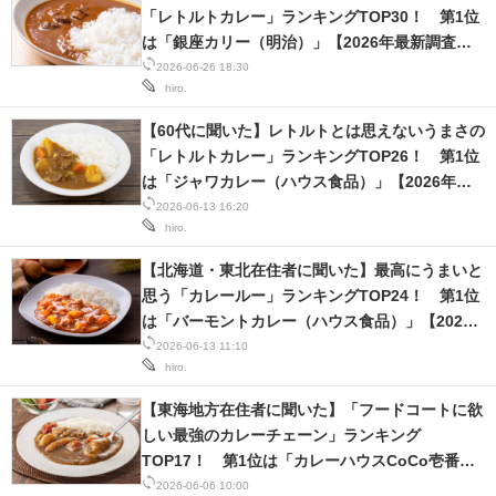
「レトルトカレー」ランキングTOP30！ 第1位
は「銀座カリー（明治）」【2026年最新調査結
果】
2026-06-26 18:30
hiro.
【60代に聞いた】レトルトとは思えないうまさの
「レトルトカレー」ランキングTOP26！ 第1位
は「ジャワカレー（ハウス食品）」【2026年最
新調査結果】
2026-06-13 16:20
hiro.
【北海道・東北在住者に聞いた】最高にうまいと
思う「カレールー」ランキングTOP24！ 第1位
は「バーモントカレー（ハウス食品）」【2026
年最新調査結果】
2026-06-13 11:10
hiro.
【東海地方在住者に聞いた】「フードコートに欲
しい最強のカレーチェーン」ランキング
TOP17！ 第1位は「カレーハウスCoCo壱番
屋」【2026年最新調査結果】
2026-06-06 10:00