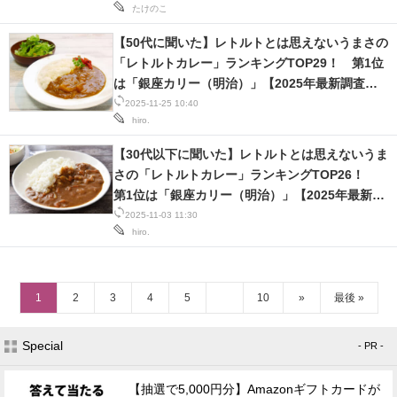
たけのこ
【50代に聞いた】レトルトとは思えないうまさの
「レトルトカレー」ランキングTOP29！ 第1位
は「銀座カリー（明治）」【2025年最新調査結
果】
2025-11-25 10:40
hiro.
【30代以下に聞いた】レトルトとは思えないうま
さの「レトルトカレー」ランキングTOP26！
第1位は「銀座カリー（明治）」【2025年最新調
査結果】
2025-11-03 11:30
hiro.
1
2
3
4
5
10
»
最後 »
Special
- PR -
【抽選で5,000円分】Amazonギフトカードが