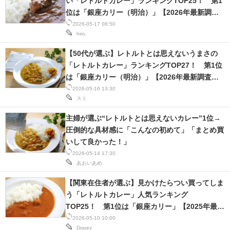
い「レトルトカレー」ランキングTOP25！ 第1
位は「銀座カリー（明治）」【2026年最新調査
結果】
2026-05-17 08:50
hiro.
【50代が選ぶ】レトルトとは思えないうまさの
「レトルトカレー」ランキングTOP27！ 第1位
は「銀座カリー（明治）」【2026年最新調査結
果】
2026-05-16 13:30
スミ
主婦が選ぶ“レトルトとは思えないカレー”1位→
圧倒的な具材感に「こんなの初めて」「まとめ買
いして良かった！」
2026-05-14 17:30
あおいあめ
【関東在住者が選ぶ】見かけたらつい買ってしま
う「レトルトカレー」人気ランキング
TOP25！ 第1位は「銀座カリー」【2025年最新
調査結果】
2026-05-10 10:00
Dopey