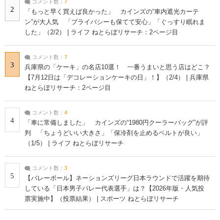
コメント数：
7
2
「もっと早く買えば良かった」 カインズの“車内遮光カーテ
ン”が大人気 「プライバシーも保てて安心」「ぐっすり眠れま
した」（2/2） | ライフ ねとらぼリサーチ：2ページ目
コメント数：
7
3
兵庫県の「ケーキ」の名店10選！ 一番うまいと思う店はどこ？
【7月12日は「デコレーションケーキの日」！】（2/4） | 兵庫県
ねとらぼリサーチ：2ページ目
コメント数：
4
4
「車に常備しました」 カインズの“1980円クーラーバッグ”が評
判 「ちょうどいい大きさ」「保冷剤を止めるベルトが良い」
（1/5） | ライフ ねとらぼリサーチ
コメント数：
3
5
【バレーボール】ネーションズリーグ日本ラウンドで活躍を期待
している「日本男子バレー代表選手」は？【2026年版・人気投
票実施中】（投票結果） | スポーツ ねとらぼリサーチ