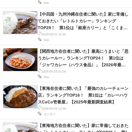
hiro.
【中四国・九州沖縄在住者に聞いた】家に常備し
ておきたい「レトルトカレー」ランキング
TOP29！ 第1位は「銀座カリー」と「こくまろ
カレー」【2026年最新調査結果】
2026-05-31 11:20
hiro.
【関西地方在住者に聞いた】最高にうまいと「思
うカレールー」ランキングTOP24！ 第1位は
「ジャワカレー（ハウス食品）」【2026年最新
調査結果】
2026-05-25 21:00
hiro.
【東海在住者に聞いた】「最強のカレーチェーン
店」ランキングTOP16！ 第1位は「カレーハウ
スCoCo壱番屋」【2025年最新調査結果】
2026-05-25 12:40
センター
【東海地方在住者に聞いた】家に常備しておきた