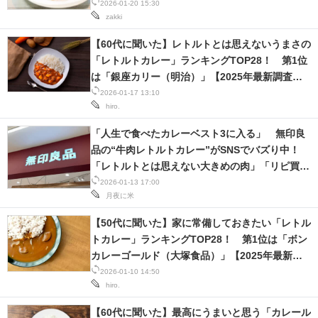
果】
2026-01-20 15:30
zakki
【60代に聞いた】レトルトとは思えないうまさの
「レトルトカレー」ランキングTOP28！ 第1位
は「銀座カリー（明治）」【2025年最新調査結
果】
2026-01-17 13:10
hiro.
「人生で食べたカレーベスト3に入る」 無印良
品の“牛肉レトルトカレー”がSNSでバズり中！
「レトルトとは思えない大きめの肉」「リピ買い
しました」
2026-01-13 17:00
月夜に米
【50代に聞いた】家に常備しておきたい「レトル
トカレー」ランキングTOP28！ 第1位は「ボン
カレーゴールド（大塚食品）」【2025年最新調
査結果】
2026-01-10 14:50
hiro.
【60代に聞いた】最高にうまいと思う「カレール