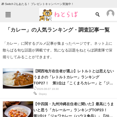
🎁 Switch 2もあたる！ プレゼントキャンペーン実施中！
ねとらぼメニュー
「カレー」の人気ランキング・調査記事一覧
TOP
ニュース
エンタメ
クイズ
「カレー」に関するグルメ記事が集まったページです。ネット上に
散らばる旬な話題が満載です。気になる話題をねとらぼ調査隊で深
グルメ
地域
堀りしてみることができます。
住まい
教育・育児
動物
リサーチ
【関西地方在住者が選ぶ】レトルトとは思えない
うまさの「レトルトカレー」ランキング
会員記事
TOP27！ 第1位は「こくまろカレー」と「ジャ
ワカレー」【2026年最新調査結果】
2026-08-07 19:30
Dopey
メディア
注目記事を集めた総合ページ
【中四国・九州沖縄在住者に聞いた】最高にうま
いと思う「カレールー」ランキングTOP23！
ITの今と未来を見通す
第1位は「ジャワカレー（ハウス食品）」【2026