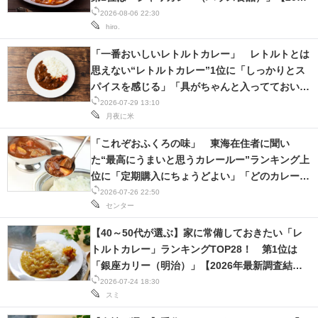
年最新調査結果】
2026-08-06 22:30
スマホと通信の最新トレンド
hiro.
「一番おいしいレトルトカレー」 レトルトとは
進化するPCとデバイスの未来
思えない“レトルトカレー”1位に「しっかりとス
好きが集まる 比べて選べる
パイスを感じる」「具がちゃんと入ってておいし
い」の声【7月29日は福神漬の日】
2026-07-29 13:10
ビジネスと働き方のヒント
月夜に米
「これぞおふくろの味」 東海在住者に聞い
AI活用のいまが分かる
た“最高にうまいと思うカレールー”ランキング上
位に「定期購入にちょうどよい」「どのカレーと
企業ITのトレンドを詳説
合わせても美味しい」の声
2026-07-26 22:50
センター
経営リーダーのコミュニティ
【40～50代が選ぶ】家に常備しておきたい「レ
マーケ×ITの今がよく分かる
トルトカレー」ランキングTOP28！ 第1位は
「銀座カリー（明治）」【2026年最新調査結
ITエンジニア向け専門サイト
果】
2026-07-24 18:30
スミ
企業向けIT製品の総合サイト