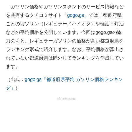
ガソリン価格やガソリンスタンドのサービス情報など
ITの今と未来を見通す
を共有するクチコミサイト
「gogo.gs」
では、都道府県
ごとのガソリン（レギュラー／ハイオク）や軽油・灯油
スマホと通信の最新トレンド
などの平均価格を公開しています。今回は
gogo.gs
の協
進化するPCとデバイスの未来
力のもと、レギュラーガソリンの価格が高い都道府県を
ランキング形式で紹介します。なお、平均価格が算出さ
好きが集まる 比べて選べる
れていない都道府県は除外してランキングを作成してい
ビジネスと働き方のヒント
ます。
AI活用のいまが分かる
（出典：
gogo.gs「都道府県平均 ガソリン価格ランキン
グ」
）
企業ITのトレンドを詳説
advertisement
経営リーダーのコミュニティ
マーケ×ITの今がよく分かる
ITエンジニア向け専門サイト