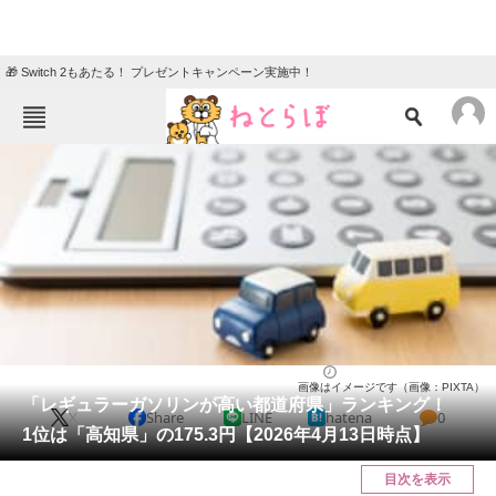
🎁 Switch 2もあたる！ プレゼントキャンペーン実施中！
ねとらぼメニュー
TOP
ニュース
エンタメ
クイズ
グルメ
地域
住まい
教育・育児
動物
リサーチ
ライフ
2026/04/15 09:40（公開）
画像はイメージです（画像：PIXTA）
会員記事
「レギュラーガソリンが高い都道府県」ランキング！
X
Share
LINE
hatena
0
1位は「高知県」の175.3円【2026年4月13日時点】
メディア
目次を表示
注目記事を集めた総合ページ