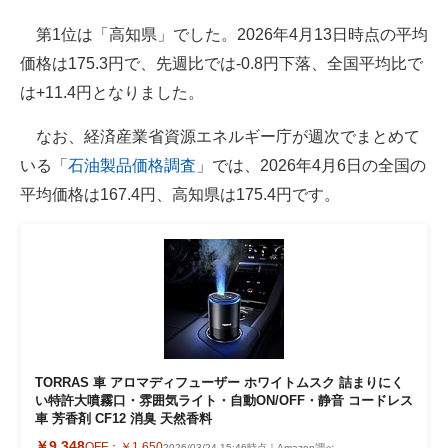
第1位は「高知県」でした。2026年4月13日時点の平均
価格は175.3円で、先週比では-0.8円下落、全国平均比で
は+11.4円となりました。
なお、経済産業省資源エネルギー庁が週次でまとめて
いる「
石油製品価格調査
」では、2026年4月6日の全国の
平均価格は167.4円、高知県は175.4円です。
TORRAS 車 アロマディフューザー ホワイトムスク 詰まりにく
い特許大噴霧口・雰囲気ライト・自動ON/OFF・静音 コードレス
車 芳香剤 CF12 消臭 天然香料
￥9,348
OFF：
￥1,650
2026/03/24 15:46時点｜Amazon調べ