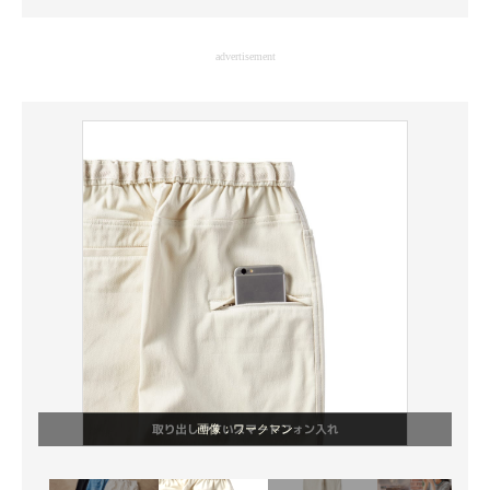
企業向けIT製品の総合サイト
advertisement
IT製品の技術・比較・事例
製造業のIT導入・活用を支援
モノづくり技術者専門サイト
エレクトロニクス専門サイト
電子設計の基本と応用
エネルギーの専門メディア
建設×テクノロジーの最前線
ちょっと気になるネットの話題
画像：ワークマン