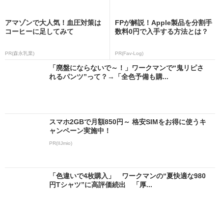
アマゾンで大人気！血圧対策は
FPが解説！Apple製品を分割手
コーヒーに足してみて
数料0円で入手する方法とは？
PR(森永乳業)
PR(Fav-Log)
「廃盤にならないで～！」ワークマンで“鬼リピさ
れるパンツ”って？→「全色予備も購...
スマホ2GBで月額850円～ 格安SIMをお得に使うキ
ャンペーン実施中！
PR(IIJmio)
「色違いで4枚購入」 ワークマンの“夏快適な980
円Tシャツ”に高評価続出 「厚...