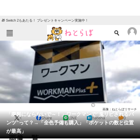
🎁 Switch 2もあたる！ プレゼントキャンペーン実施中！
ねとらぼメニュー
TOP
ニュース
エンタメ
クイズ
グルメ
地域
住まい
教育・育児
動物
リサーチ
ウェア
2026/04/16 15:30（公開）
画像：ねとらぼリサーチ
会員記事
「廃盤にならないで～！」ワークマンで“鬼リピされるパ
X
Share
LINE
hatena
0
ンツ”って？→「全色予備も購入」「ポケットの数と位置
メディア
が最高」
画像一覧
注目記事を集めた総合ページ