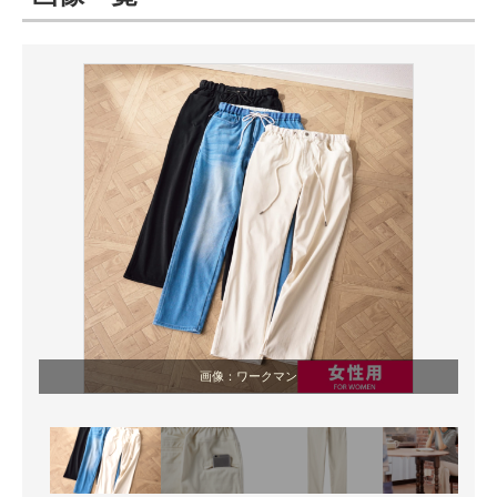
ITの今と未来を見通す
スマホと通信の最新トレンド
進化するPCとデバイスの未来
好きが集まる 比べて選べる
ビジネスと働き方のヒント
AI活用のいまが分かる
企業ITのトレンドを詳説
画像：ワークマン
経営リーダーのコミュニティ
マーケ×ITの今がよく分かる
ITエンジニア向け専門サイト