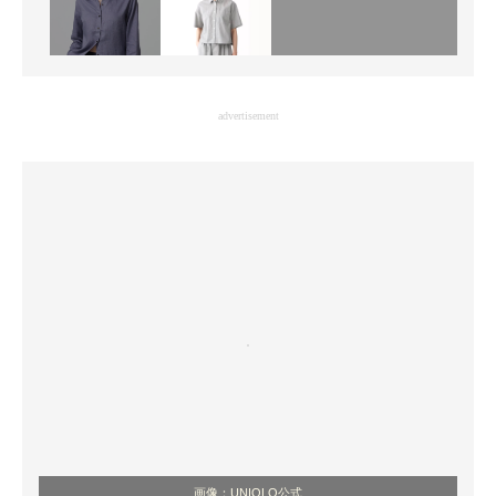
advertisement
画像：UNIQLO公式