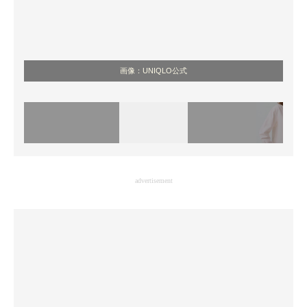
画像：UNIQLO公式
advertisement