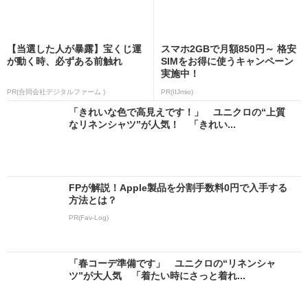
【当選した人が暴露】宝くじ運
スマホ2GBで月額850円～ 格安
が動く時、必ずある前触れ
SIMをお得に使うキャンペーン
実施中！
PR(合同会社デジタルファーム )
PR(IIJmio)
「きれいな色で高見えです！」 ユニクロの“上質
なリネンシャツ”が人気！ 「きれい...
FPが解説！Apple製品を分割手数料0円で入手する
方法とは？
PR(Fav-Log)
「春コーデ準備です」 ユニクロの“リネンシャ
ツ”が大人気 「着たい時にさっと着れ...