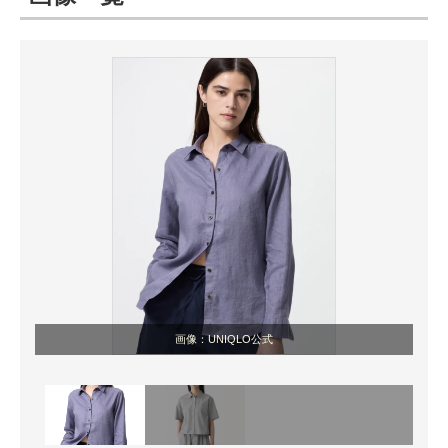
ITの今と未来を見通す
スマホと通信の最新トレンド
進化するPCとデバイスの未来
好きが集まる 比べて選べる
ビジネスと働き方のヒント
AI活用のいまが分かる
企業ITのトレンドを詳説
画像：UNIQLO公式
経営リーダーのコミュニティ
マーケ×ITの今がよく分かる
ITエンジニア向け専門サイト