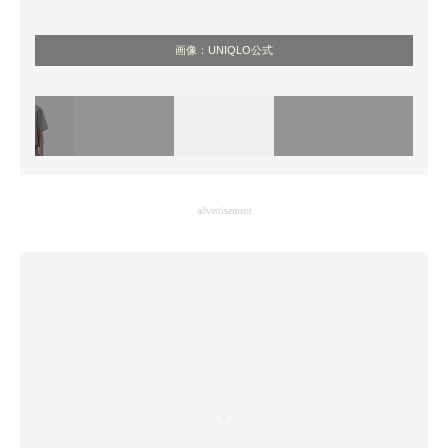
画像：UNIQLO公式
advertisement