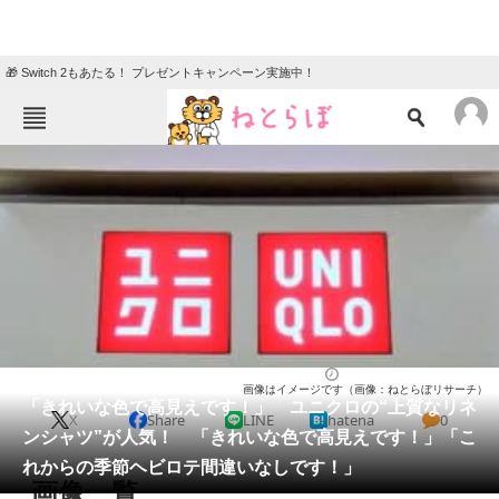
🎁 Switch 2もあたる！ プレゼントキャンペーン実施中！
ねとらぼメニュー
TOP
ニュース
エンタメ
クイズ
グルメ
地域
住まい
教育・育児
動物
リサーチ
ウェア
2026/04/16 22:10（公開）
画像はイメージです（画像：ねとらぼリサーチ）
会員記事
「きれいな色で高見えです！」 ユニクロの“上質なリネ
X
Share
LINE
hatena
0
ンシャツ”が人気！ 「きれいな色で高見えです！」「こ
メディア
れからの季節ヘビロテ間違いなしです！」
画像一覧
注目記事を集めた総合ページ