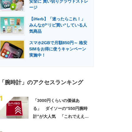
安全に 買い切りクラウドストレ
門メディア
建設×テクノロジーの最前線
ージ
【iHerb】「迷ったらこれ！」
みんなが"リピ買い"している人
気商品
スマホ2GBで月額850円～ 格安
SIMをお得に使うキャンペーン
実施中！
「腕時計」のアクセスランキング
1
「3000円くらいの価値あ
る」 ダイソーの“550円腕時
計”が大人気 「これでええや
ん」「5気圧防水でこの値段」