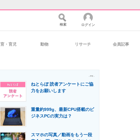
検索
ログイン
教育・育児
動物
リサーチ
会員記事
バイスの未来
好きが集まる 比べて選べる
- PR -
ねとらぼ 読者アンケートにご協
コミュニティ
マーケ×ITの今がよく分かる
力をお願いします
重量約999g、最新CPU搭載のビ
・活用を支援
ジネスPCの実力は？
スマホの写真／動画をもう一段