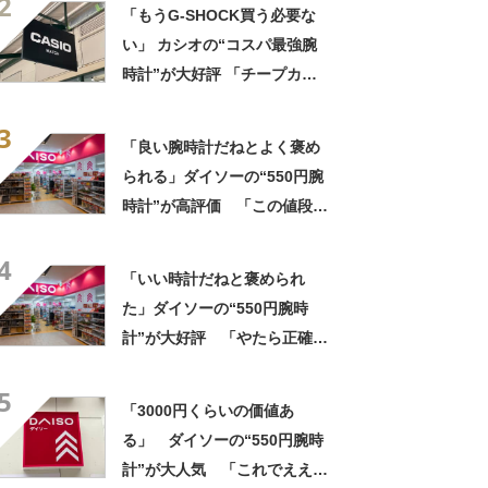
2
「腕時計問題が解決した」
「もうG-SHOCK買う必要な
い」 カシオの“コスパ最強腕
時計”が大好評 「チープカシ
オとは呼べない」「仕事の相
3
棒です」
「良い腕時計だねとよく褒め
られる」ダイソーの“550円腕
時計”が高評価 「この値段に
見えない」「色違いで2本購
4
入」「実物すごくいい」の声
「いい時計だねと褒められ
た」ダイソーの“550円腕時
計”が大好評 「やたら正確」
「550円とは思えない」「色
5
違いで2本持ってる」
「3000円くらいの価値あ
る」 ダイソーの“550円腕時
計”が大人気 「これでええや