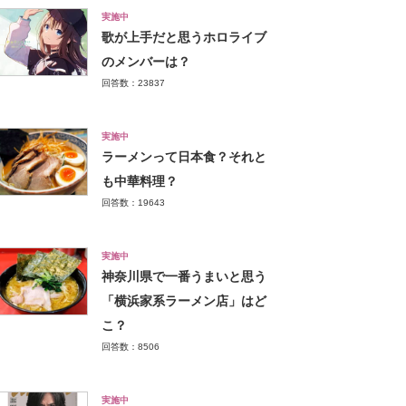
実施中
歌が上手だと思うホロライブ
のメンバーは？
回答数：23837
実施中
ラーメンって日本食？それと
も中華料理？
回答数：19643
実施中
神奈川県で一番うまいと思う
「横浜家系ラーメン店」はど
こ？
回答数：8506
実施中