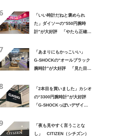
ん」「5気圧防水でこの値段」
6
「腕時計問題が解決した」
「いい時計だねと褒められ
た」ダイソーの“550円腕時
計”が大好評 「やたら正確」
「550円とは思えない」「色
7
違いで2本持ってる」
「あまりにもかっこいい」
G-SHOCKの“オールブラック
腕時計”が大好評 「見た目以
上に軽い」「理想的な逸品」
8
「2本目を買いました」カシオ
の“3300円腕時計”が大好評
「G-SHOCKっぽいデザイン
が◎」「とてもこの値段とは
9
思えない」「軽くて薄いしカ
「夜も見やすく言うことな
ッコいい」「丈夫で視認性も
し」 CITIZEN（シチズン）