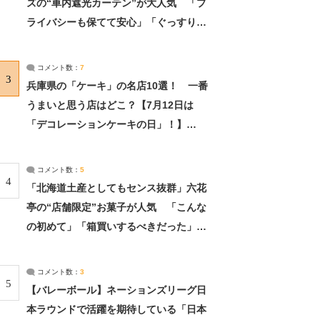
ズの“車内遮光カーテン”が大人気 「プ
ライバシーも保てて安心」「ぐっすり眠
れました」（2/2） | ライフ ねとらぼリ
サーチ：2ページ目
コメント数：
7
3
兵庫県の「ケーキ」の名店10選！ 一番
うまいと思う店はどこ？【7月12日は
「デコレーションケーキの日」！】
（2/4） | 兵庫県 ねとらぼリサーチ：2ペ
ージ目
コメント数：
5
4
「北海道土産としてもセンス抜群」六花
亭の“店舗限定”お菓子が人気 「こんな
の初めて」「箱買いするべきだった」
（1/2） | 北海道 ねとらぼリサーチ
コメント数：
3
5
【バレーボール】ネーションズリーグ日
本ラウンドで活躍を期待している「日本