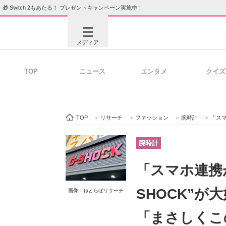
🎁 Switch 2もあたる！ プレゼントキャンペーン実施中！
メディア
TOP
ニュース
エンタメ
クイズ
注目記事を集めた総合ページ
ITの今
TOP
>
リサーチ
>
ファッション
>
腕時計
>
「スマホ
ビジネスと働き方のヒント
AI活用
腕時計
「スマホ連携
ITエンジニア向け専門サイト
企業向けI
SHOCK”
画像：ねとらぼリサーチ
「まさしくこ