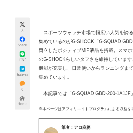
モノづくり技術者専門サイト
エレクトロ
X
スポーツウォッチ市場で幅広い人気を誇るG
ちょっと気になるネットの話題
集めているのがG-SHOCK「G-SQUAD G
Share
両立したポジティブMIP液晶を搭載。スマ
のG-SHOCKらしいタフさを維持してい
LINE
機能が充実し、日常使いからランニングま
hatena
集めています。
0
本記事では「G-SQUAD GBD-200-1A
Home
※本ページはアフィリエイトプログラムによる収益を
筆者：アロ麻婆