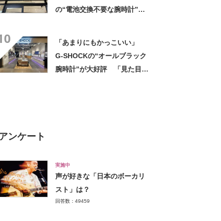
抜群」
の“電池交換不要な腕時計”が
好評 「身につけていて楽し
10
くなる」「高級時計にも見劣
「あまりにもかっこいい」
りしません」
G-SHOCKの“オールブラック
腕時計”が大好評 「見た目以
上に軽い」「理想的な逸品」
アンケート
実施中
声が好きな「日本のボーカリ
スト」は？
回答数：49459