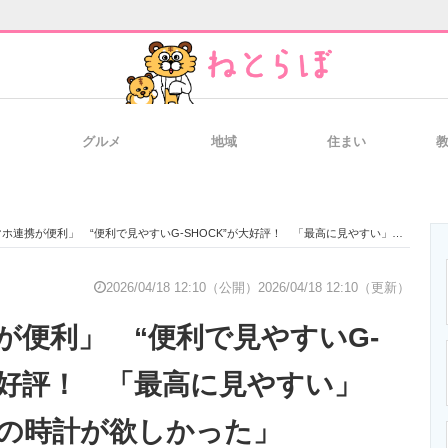
グルメ
地域
住まい
と未来を見通す
スマホと通信の最新トレンド
進化するPCとデ
連携が便利」 “便利で見やすいG-SHOCK”が大好評！ 「最高に見やすい」「まさしくこの時計が欲しかった」
のいまが分かる
企業ITのトレンドを詳説
経営リーダーの
2026/04/18 12:10（公開）
2026/04/18 12:10（更新）
が便利」 “便利で見やすいG-
T製品の総合サイト
IT製品の技術・比較・事例
製造業のIT導入
が大好評！ 「最高に見やすい」
の時計が欲しかった」