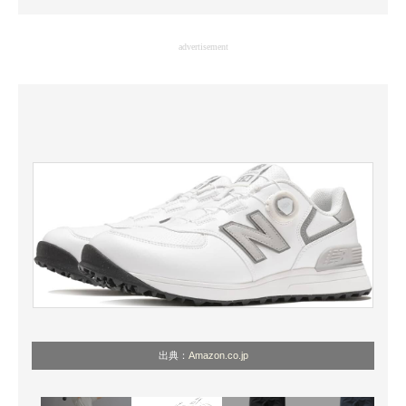
企業向けIT製品の総合サイト
advertisement
IT製品の技術・比較・事例
製造業のIT導入・活用を支援
モノづくり技術者専門サイト
エレクトロニクス専門サイト
電子設計の基本と応用
エネルギーの専門メディア
建設×テクノロジーの最前線
ちょっと気になるネットの話題
出典：
Amazon.co.jp