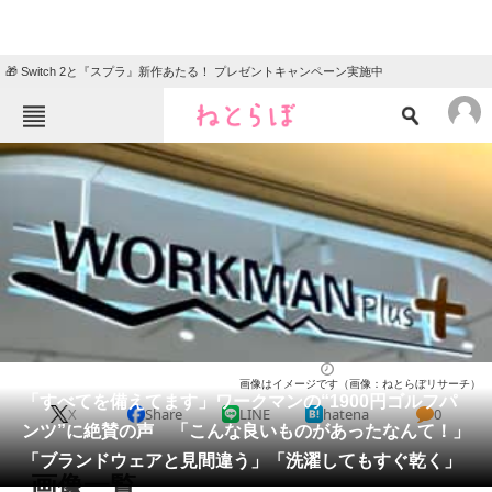
🎁 Switch 2と『スプラ』新作あたる！ プレゼントキャンペーン実施中
ねとらぼメニュー
TOP
ニュース
エンタメ
クイズ
グルメ
地域
住まい
教育・育児
動物
リサーチ
バッグ
2026/04/20 17:30（公開）
画像はイメージです（画像：ねとらぼリサーチ）
会員記事
「すべてを備えてます」ワークマンの“1900円ゴルフパ
X
Share
LINE
hatena
0
ンツ”に絶賛の声 「こんな良いものがあったなんて！」
メディア
「ブランドウェアと見間違う」「洗濯してもすぐ乾く」
画像一覧
注目記事を集めた総合ページ