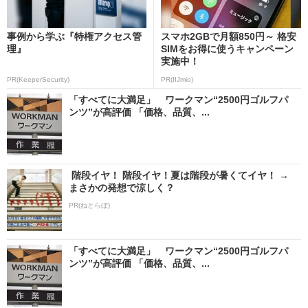
事例から学ぶ『特権アクセス管
スマホ2GBで月額850円～ 格安
理』
SIMをお得に使うキャンペーン
実施中！
PR(KeeperSecurity)
PR(IIJmio)
「すべてに大満足」 ワークマン“2500円ゴルフパ
ンツ”が高評価 「価格、品質、...
階段イヤ！ 階段イヤ！夏は階段が暑くてイヤ！ →
まさかの発想で涼しく？
PR(ねとらぼ)
「すべてに大満足」 ワークマン“2500円ゴルフパ
ンツ”が高評価 「価格、品質、...