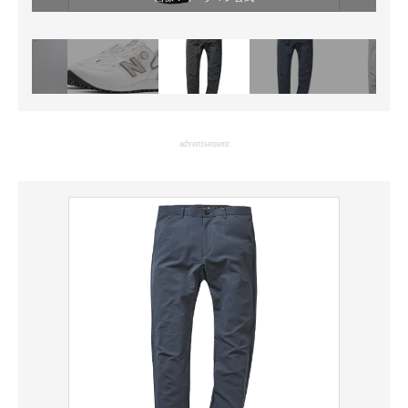
advertisement