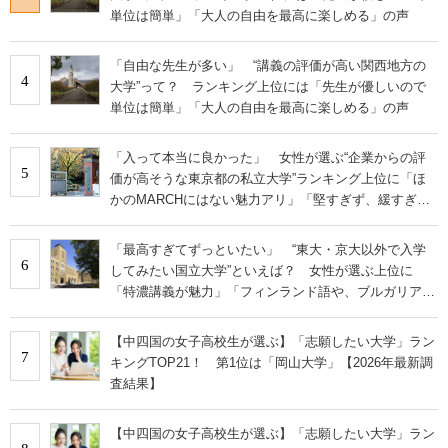
単位は簡単」「大人の自由を最高に楽しめる」の声
「自由な先生が多い」 “講義の評価が高い関西地方の
4
大学”って？ ランキング上位には「先生が優しいので
単位は簡単」「大人の自由を最高に楽しめる」の声
「入って本当に良かった」 女性が選ぶ“企業からの評
5
価が高そうな東京都の私立大学”ランキング上位に「ほ
かのMARCHにはない魅力アリ」「堅すぎず、緩すぎな
い」の声
「最高すぎてずっといたい」 “東大・京大以外で入学
6
してみたい国立大学”といえば？ 女性が選ぶ上位に
「特濃講義が魅力」「フィンランド語や、ブルガリア語
なども学べる」の声
【中四国の女子高校生が選ぶ】「志願したい大学」ラン
7
キングTOP21！ 第1位は「岡山大学」【2026年最新調
査結果】
【中四国の女子高校生が選ぶ】「志願したい大学」ラン