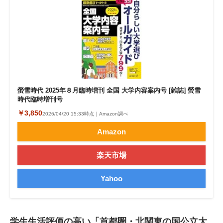
螢雪時代 2025年８月臨時増刊 全国 大学内容案内号 [雑誌] 螢雪
時代臨時増刊号
￥3,850
2026/04/20 15:33時点｜Amazon調べ
Amazon
楽天市場
Yahoo
学生生活評価の高い「首都圏・北関東の国公立大