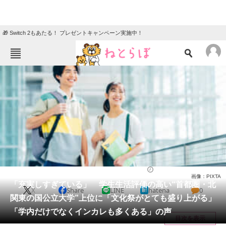
🎁 Switch 2もあたる！ プレゼントキャンペーン実施中！
ねとらぼメニュー
TOP
ニュース
エンタメ
クイズ
グルメ
地域
住まい
教育・育児
動物
リサーチ
大学
2026/04/20 20:00（公開）
画像：PIXTA
会員記事
「充実しすぎている」 学生生活評価の高い“首都圏・北
X
Share
LINE
hatena
0
関東の国公立大学”上位に「文化祭がとても盛り上がる」
メディア
「学内だけでなくインカレも多くある」の声
目次を表示
注目記事を集めた総合ページ