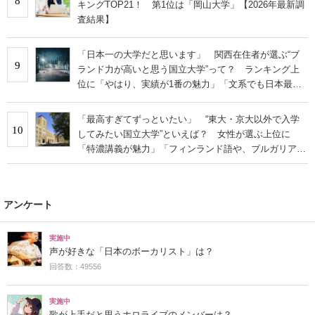
8
キングTOP21！ 第1位は「岡山大学」【2026年最新調
査結果】
「日本一の大学だと思います」 関西在住者が選ぶ“ブ
9
ランド力が高いと思う国立大学”って？ ランキング上
位に「やはり、実績が1番の魅力」「文系でも日本最高
クラスの研究環境」の声
「最高すぎてずっといたい」 “東大・京大以外で入学
10
してみたい国立大学”といえば？ 女性が選ぶ上位に
「特濃講義が魅力」「フィンランド語や、ブルガリア語
なども学べる」の声
アンケート
実施中
声が好きな「日本のボーカリスト」は？
回答数：49556
実施中
歌が上手だと思うホロライブのメンバーは？