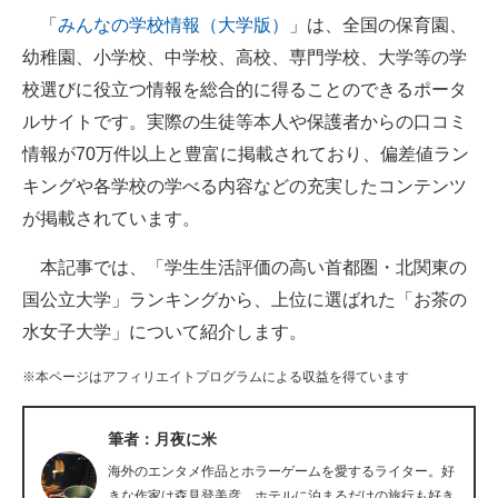
「
みんなの学校情報（大学版）
」は、全国の保育園、
ITの今と未来を見通す
幼稚園、小学校、中学校、高校、専門学校、大学等の学
校選びに役立つ情報を総合的に得ることのできるポータ
スマホと通信の最新トレンド
ルサイトです。実際の生徒等本人や保護者からの口コミ
進化するPCとデバイスの未来
情報が70万件以上と豊富に掲載されており、偏差値ラン
キングや各学校の学べる内容などの充実したコンテンツ
好きが集まる 比べて選べる
が掲載されています。
ビジネスと働き方のヒント
本記事では、「学生生活評価の高い首都圏・北関東の
AI活用のいまが分かる
国公立大学」ランキングから、上位に選ばれた「お茶の
水女子大学」について紹介します。
企業ITのトレンドを詳説
※本ページはアフィリエイトプログラムによる収益を得ています
経営リーダーのコミュニティ
マーケ×ITの今がよく分かる
筆者：月夜に米
海外のエンタメ作品とホラーゲームを愛するライター。好
ITエンジニア向け専門サイト
きな作家は森見登美彦。ホテルに泊まるだけの旅行も好き