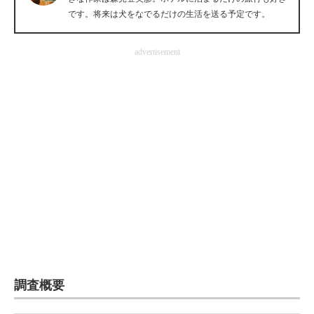
です。将来は犬をなでるだけの生活を送る予定です。
企業向けIT製品の総合サイト
IT製品の技術・比較・事例
advertisement
製造業のIT導入・活用を支援
モノづくり技術者専門サイト
エレクトロニクス専門サイト
電子設計の基本と応用
エネルギーの専門メディア
建設×テクノロジーの最前線
ちょっと気になるネットの話題
調査概要