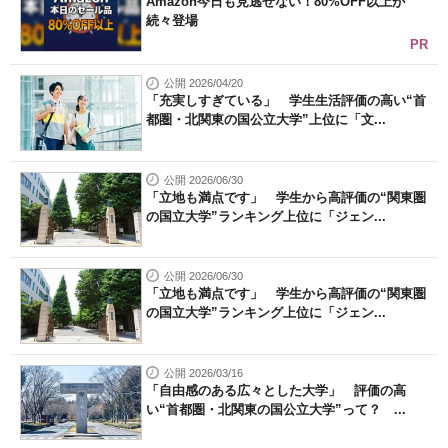
Amazon今日も見逃せない！80%OFF以上が
続々登場
PR
公開 2026/04/20
「充実しすぎている」 学生生活評価の高い“首
都圏・北関東の国公立大学”上位に「文...
公開 2026/06/30
「立地も満点です」 学生から高評価の“関東圏
の国立大学”ランキング上位に「ジェン...
公開 2026/06/30
「立地も満点です」 学生から高評価の“関東圏
の国立大学”ランキング上位に「ジェン...
公開 2026/03/16
「自由感のある広々とした大学」 評価の高
い“首都圏・北関東の国公立大学”って？ ...