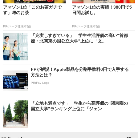
アマゾン1位「このお茶ガチで
アマゾン1位の実績！380円で5
す」噂のお茶
日間お試し。
PR(ハーブ健康本舗)
PR(ハーブ健康本舗)
「充実しすぎている」 学生生活評価の高い“首都
圏・北関東の国公立大学”上位に「文...
FPが解説！Apple製品を分割手数料0円で入手する
方法とは？
PR(Fav-Log)
「立地も満点です」 学生から高評価の“関東圏の
国立大学”ランキング上位に「ジェン...