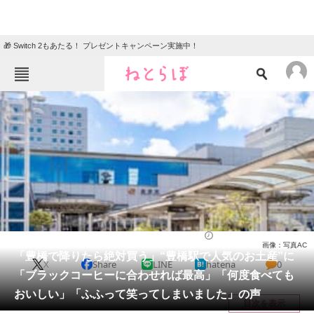
🎁 Switch 2もあたる！ プレゼントキャンペーン実施中！
ねとらぼメニュー
TOP
ニュース
エンタメ
クイズ
グルメ
地域
住まい
教育・育児
動物
リサーチ
愛知県
2026/04/21 23:00（公開）
画像：写真AC
会員記事
「豊橋で降りたら絶対買う」“豊橋駅で人気のお土産”に
X
Share
LINE
hatena
0
「ブラックコーヒーに合わせれば最高」「何度食べても
メディア
おいしい」「ふふって笑ってしまいました」の声
目次を表示
注目記事を集めた総合ページ