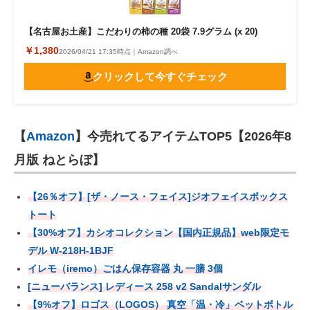
【名古屋お土産】こだわりの柿の種 20袋 7.9グラム (x 20)
￥1,380
2026/04/21 17:35時点｜Amazon調べ
クリックして今すぐチェック
【
Amazon
】今売れてるアイテムTOP5【2026年8
月版 ねとらぼ】
【26％オフ】[ザ・ノース・フェイス]ジオフェイスボックス
トート
【30%オフ】カシオコレクション【国内正規品】web限定モ
デル W-218H-1BJF
イレモ（iremo）ごはん保存容器 丸 一膳 3個
[ニューバランス] レディース 258 v2 Sandalサンダル
【9%オフ】ロゴス（LOGOS） 真空「温・冷」ペットボトル