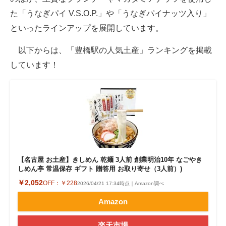
た「うなぎパイ V.S.O.P.」や「うなぎパイナッツ入り」
といったラインアップを展開しています。
以下からは、「豊橋駅の人気土産」ランキングを掲載
しています！
【名古屋 お土産】きしめん 乾麺 3人前 創業明治10年 なごやき
しめん亭 常温保存 ギフト 贈答用 お取り寄せ（3人前）)
￥2,052
OFF：
￥228
2026/04/21 17:34時点｜Amazon調べ
Amazon
楽天市場