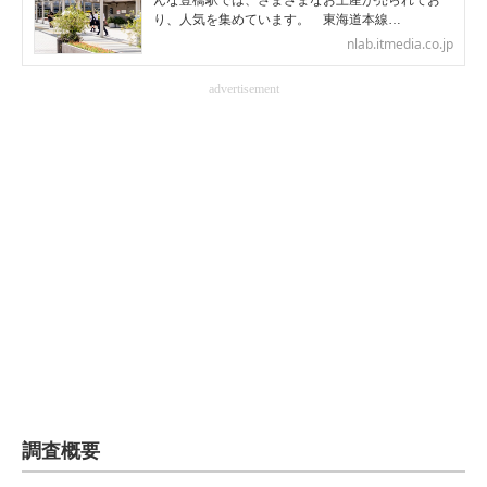
んな豊橋駅では、さまざまなお土産が売られてお
り、人気を集めています。 東海道本線…
企業向けIT製品の総合サイト
nlab.itmedia.co.jp
IT製品の技術・比較・事例
advertisement
製造業のIT導入・活用を支援
モノづくり技術者専門サイト
エレクトロニクス専門サイト
電子設計の基本と応用
エネルギーの専門メディア
建設×テクノロジーの最前線
ちょっと気になるネットの話題
調査概要