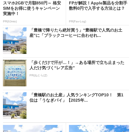
スマホ2GBで月額850円～ 格安
FPが解説！Apple製品を分割手
SIMをお得に使うキャンペーン
数料0円で入手する方法とは？
実施中！
PR(IIJmio)
PR(Fav-Log)
「豊橋で降りたら絶対買う」“豊橋駅で人気のお土
産”に「ブラックコーヒーに合わせれ...
「歩くだけで汗が…！」→ある場所で立ち止まった
人だけ気づく“レア広告”
PR(ねとらぼ)
「豊橋駅のお土産」人気ランキングTOP10！ 第1
位は「うなぎパイ」【2025年...