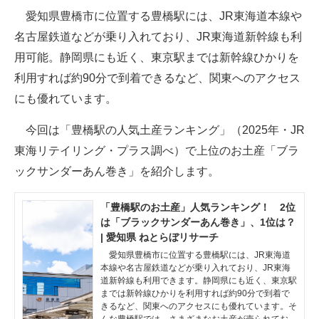
愛知県豊橋市に位置する豊橋駅には、JR東海道本線や
ITの今と未来を見通す
名古屋鉄道などが乗り入れており、JR東海道新幹線も利
用可能。静岡県にも近く、東京駅までは新幹線ひかりを
スマホと通信の最新トレンド
利用すれば約90分で到着できるなど、関東へのアクセス
進化するPCとデバイスの未来
にも優れています。
好きが集まる 比べて選べる
今回は「豊橋駅の人気土産ランキング」（2025年・JR
東海リテイリング・プラス調べ）で上位のお土産「ブラ
ビジネスと働き方のヒント
ックサンダーあん巻き」を紹介します。
AI活用のいまが分かる
「豊橋駅のお土産」人気ランキング！ 2位
企業ITのトレンドを詳説
は「ブラックサンダーあん巻き」、1位は？
| 愛知県 ねとらぼリサーチ
経営リーダーのコミュニティ
愛知県豊橋市に位置する豊橋駅には、JR東海道
本線や名古屋鉄道などが乗り入れており、JR東海
マーケ×ITの今がよく分かる
道新幹線も利用できます。静岡県にも近く、東京駅
までは新幹線ひかりを利用すれば約90分で到着で
ITエンジニア向け専門サイト
きるなど、関東へのアクセスにも優れています。そ