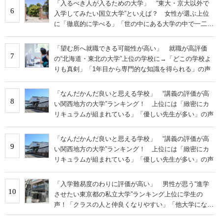
「入るべき人が入るための大学」 “東大・京大以外で
6
入学してみたい国立大学”といえば？ 女性が選ぶ上位
に「徹底的に学べる」「世の中にある大学の中で一二を
争うレベルの先端設備」の声
「望む所へ就職できる可能性が高い」 就職が高評価
7
の“北海道・東北の大学”上位の学校に→「どこの学校よ
りも真剣」「1年目から専門的な知識を得られる」の声
「なんだかんだ良いと思える学校」 “講義の評価が高
8
い関西地方の大学”ランキング！ 上位には「緻密にカ
リキュラムが組まれている」「優しい先生が多い」の声
「なんだかんだ良いと思える学校」 “講義の評価が高
9
い関西地方の大学”ランキング！ 上位には「緻密にカ
リキュラムが組まれている」「優しい先生が多い」の声
「入学難易度のわりに評価が高い」 男性が思う“進学
10
させたい東京都の私立大学”ランキング上位に学生の
声！「クラスの人と仲良くなりやすい」「他大学にない
学科も」