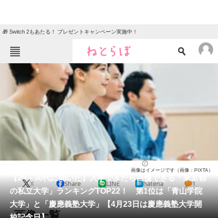
🎁 Switch 2もあたる！ プレゼントキャンペーン実施中！
ねとらぼメニュー
TOP
ニュース
エンタメ
クイズ
グルメ
地域
住まい
教育・育児
動物
リサーチ
大学
2026/04/23 07:00（公開）
画像はイメージです（画像：PIXTA）
会員記事
【20～30代に聞いた】入学できたら自慢できる「東京都
X
Share
LINE
hatena
1
の私立大学」ランキングTOP22！ 第1位は「青山学院
メディア
大学」と「慶應義塾大学」【4月23日は慶應義塾大学開
画像一覧
校記念日】
注目記事を集めた総合ページ