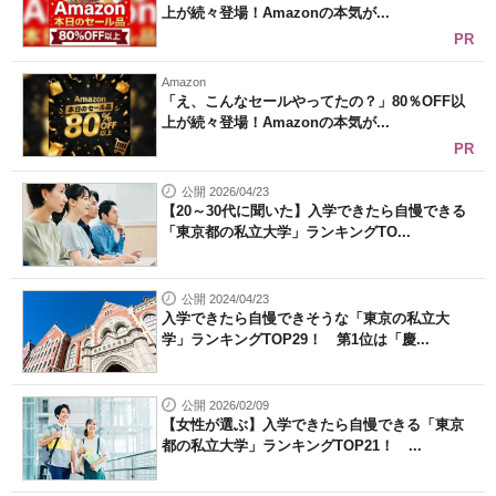
上が続々登場！Amazonの本気が...
PR
Amazon
「え、こんなセールやってたの？」80％OFF以
上が続々登場！Amazonの本気が...
PR
公開 2026/04/23
【20～30代に聞いた】入学できたら自慢できる
「東京都の私立大学」ランキングTO...
公開 2024/04/23
入学できたら自慢できそうな「東京の私立大
学」ランキングTOP29！ 第1位は「慶...
公開 2026/02/09
【女性が選ぶ】入学できたら自慢できる「東京
都の私立大学」ランキングTOP21！ ...