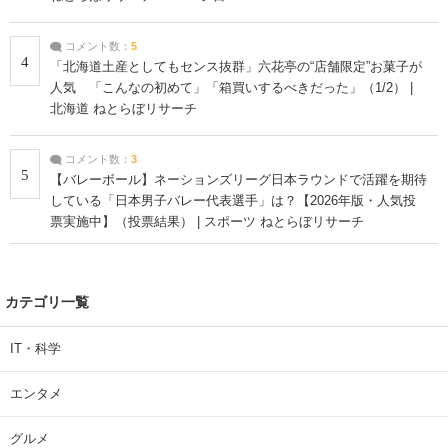
コメント数：
5
4
「北海道土産としてもセンス抜群」六花亭の“店舗限定”お菓子が
人気 「こんなの初めて」「箱買いするべきだった」（1/2） |
北海道 ねとらぼリサーチ
コメント数：
3
5
【バレーボール】ネーションズリーグ日本ラウンドで活躍を期待
している「日本男子バレー代表選手」は？【2026年版・人気投
票実施中】（投票結果） | スポーツ ねとらぼリサーチ
カテゴリ一覧
IT・科学
エンタメ
グルメ