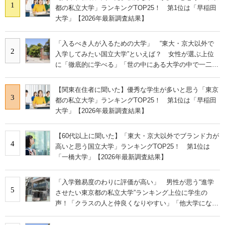
1
都の私立大学」ランキングTOP25！ 第1位は「早稲田
大学」【2026年最新調査結果】
「入るべき人が入るための大学」 “東大・京大以外で
2
入学してみたい国立大学”といえば？ 女性が選ぶ上位
に「徹底的に学べる」「世の中にある大学の中で一二を
争うレベルの先端設備」の声
【関東在住者に聞いた】優秀な学生が多いと思う「東京
3
都の私立大学」ランキングTOP25！ 第1位は「早稲田
大学」【2026年最新調査結果】
【60代以上に聞いた】「東大・京大以外でブランド力が
4
高いと思う国立大学」ランキングTOP25！ 第1位は
「一橋大学」【2026年最新調査結果】
「入学難易度のわりに評価が高い」 男性が思う“進学
5
させたい東京都の私立大学”ランキング上位に学生の
声！「クラスの人と仲良くなりやすい」「他大学にない
学科も」