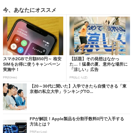
今、あなたにオススメ
スマホ2GBで月額850円～ 格安
【話題】その発想はなかっ
SIMをお得に使うキャンペーン
た…！猛暑の夏、意外な場所に
実施中！
「涼しい」広告
PR(IIJmio)
PR(ねとらぼ)
【20～30代に聞いた】入学できたら自慢できる「東
京都の私立大学」ランキングTO...
FPが解説！Apple製品を分割手数料0円で入手する
方法とは？
PR(Fav-Log)