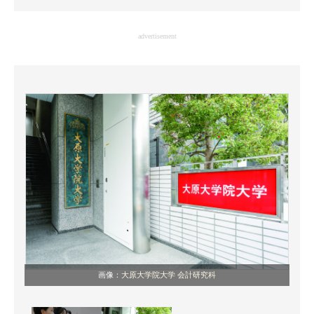
企業向けIT製品の総合サイト
advertisement
IT製品の技術・比較・事例
製造業のIT導入・活用を支援
モノづくり技術者専門サイト
エレクトロニクス専門サイト
電子設計の基本と応用
エネルギーの専門メディア
建設×テクノロジーの最前線
ちょっと気になるネットの話題
画像：
大原大学院大学 会計研究科