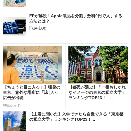
FPが解説！Apple製品を分割手数料0円で入手する
方法とは？
Fav-Log
【ちょうど目に入る！】猛暑の
【都民が選ぶ】「一番おしゃれ
東京、意外な場所に「涼しい」
なイメージの東京の私立大学」
広告が出現
ランキングTOP23！ ...
PR(ねとらぼ)
【主婦に聞いた】入学できたら自慢できる「東京都
の私立大学」ランキングTOP23！...