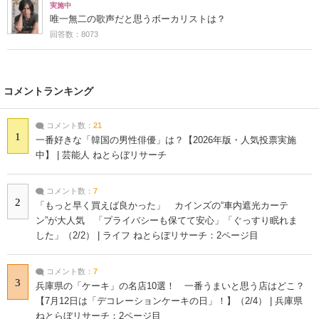
実施中
唯一無二の歌声だと思うボーカリストは？
回答数：8073
コメントランキング
コメント数：
21
1
一番好きな「韓国の男性俳優」は？【2026年版・人気投票実施
中】 | 芸能人 ねとらぼリサーチ
コメント数：
7
2
「もっと早く買えば良かった」 カインズの“車内遮光カーテ
ン”が大人気 「プライバシーも保てて安心」「ぐっすり眠れま
した」（2/2） | ライフ ねとらぼリサーチ：2ページ目
コメント数：
7
3
兵庫県の「ケーキ」の名店10選！ 一番うまいと思う店はどこ？
【7月12日は「デコレーションケーキの日」！】（2/4） | 兵庫県
ねとらぼリサーチ：2ページ目