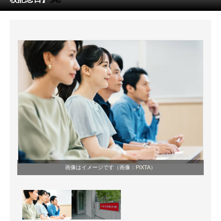
ITの今と未来を見通す
スマホと通信の最新トレンド
進化するPCとデバイスの未来
好きが集まる 比べて選べる
ビジネスと働き方のヒント
AI活用のいまが分かる
企業ITのトレンドを詳説
画像はイメージです（画像：
PIXTA
）
経営リーダーのコミュニティ
マーケ×ITの今がよく分かる
ITエンジニア向け専門サイト