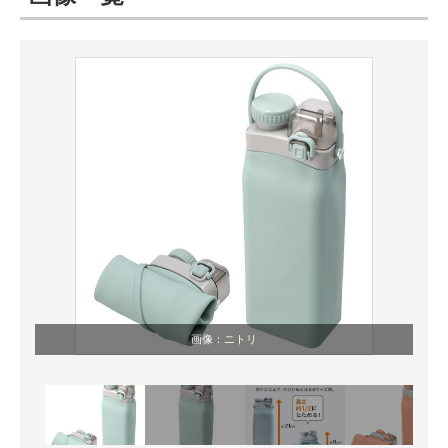
ITの今と未来を見通す
スマホと通信の最新トレンド
進化するPCとデバイスの未来
好きが集まる 比べて選べる
ビジネスと働き方のヒント
AI活用のいまが分かる
企業ITのトレンドを詳説
画像：
ニトリ
経営リーダーのコミュニティ
マーケ×ITの今がよく分かる
ITエンジニア向け専門サイト