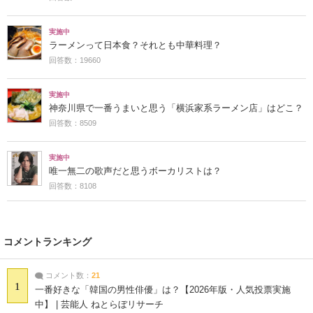
実施中
ラーメンって日本食？それとも中華料理？
回答数：19660
実施中
神奈川県で一番うまいと思う「横浜家系ラーメン店」はどこ？
回答数：8509
実施中
唯一無二の歌声だと思うボーカリストは？
回答数：8108
コメントランキング
コメント数：
21
1
一番好きな「韓国の男性俳優」は？【2026年版・人気投票実施
中】 | 芸能人 ねとらぼリサーチ