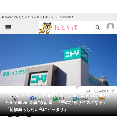
🎁 Switch 2もあたる！ プレゼントキャンペーン実施中！
ねとらぼメニュー
TOP
ニュース
エンタメ
クイズ
グルメ
地域
住まい
教育・育児
動物
リサーチ
ライフ
2026/05/01 13:30（公開）
画像：ねとらぼリサーチ
会員記事
「これだと子どもが水を飲んでくれる」ニトリの“折りた
X
Share
LINE
hatena
0
ためる600ml水筒”が話題 「手のひらサイズになる」
メディア
「荷物減らしたい私にピッタリ」
画像一覧
注目記事を集めた総合ページ