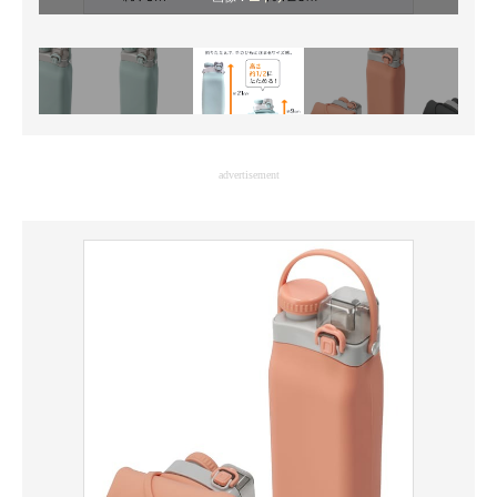
advertisement