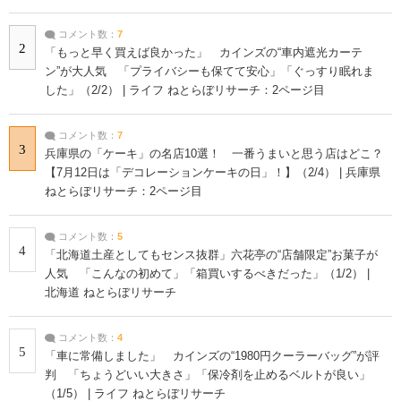
コメント数：
7
2
「もっと早く買えば良かった」 カインズの“車内遮光カーテ
ン”が大人気 「プライバシーも保てて安心」「ぐっすり眠れま
した」（2/2） | ライフ ねとらぼリサーチ：2ページ目
コメント数：
7
3
兵庫県の「ケーキ」の名店10選！ 一番うまいと思う店はどこ？
【7月12日は「デコレーションケーキの日」！】（2/4） | 兵庫県
ねとらぼリサーチ：2ページ目
コメント数：
5
4
「北海道土産としてもセンス抜群」六花亭の“店舗限定”お菓子が
人気 「こんなの初めて」「箱買いするべきだった」（1/2） |
北海道 ねとらぼリサーチ
コメント数：
4
5
「車に常備しました」 カインズの“1980円クーラーバッグ”が評
判 「ちょうどいい大きさ」「保冷剤を止めるベルトが良い」
（1/5） | ライフ ねとらぼリサーチ