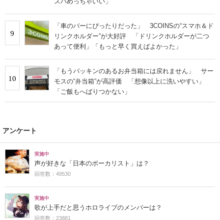
スパめっちゃいい」
「車のバーにぴったりだった」 3COINSの“スマホ＆ド
9
リンクホルダー”が大好評 「ドリンクホルダーが二つ
あって便利」「もっと早く買えばよかった」
「もうパッキンのあるお弁当箱には戻れません」 サー
10
モスの“弁当箱”が高評価 「想像以上に洗いやすい」
「ご飯もへばりつかない」
アンケート
実施中
声が好きな「日本のボーカリスト」は？
回答数：49530
実施中
歌が上手だと思うホロライブのメンバーは？
回答数：23881