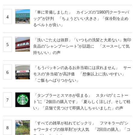
「車に常備しました」 カインズの“1980円クーラーバ
4
ッグ”が評判 「ちょうどいい大きさ」「保冷剤を止め
るベルトが良い」
「洗いごたえは抜群」「いつもの洗髪と大差ない」無印
5
良品の“シャンプーシート”が話題に 「スースーして気
持ちいい」の声
「もうパッキンのあるお弁当箱には戻れません」 サー
6
モスの“弁当箱”が高評価 「想像以上に洗いやすい」
「ご飯もへばりつかない」
「タンブラーとスマホが収まる」 スタバの“ミニトー
7
ト”に「2個目の購入です」「夏らしく涼しげ、そして軽
い」「店舗で見つけて即購入しちゃいました」の声
「すべての雑草が枯れてビックリ」 フマキラーの“シ
8
ャワータイプの除草剤”が大人気 「2回目の購入」「コ