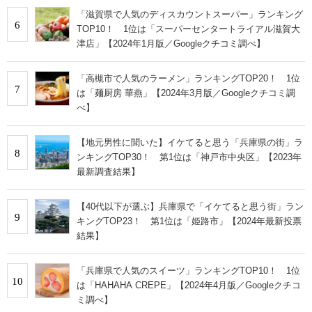
「滋賀県で人気のディスカウントスーパー」ランキング
6
TOP10！ 1位は「スーパーセンタートライアル滋賀大
津店」【2024年1月版／Googleクチコミ調べ】
「高槻市で人気のラーメン」ランキングTOP20！ 1位
7
は「麺厨房 華燕」【2024年3月版／Googleクチコミ調
べ】
【地元男性に聞いた】イケてると思う「兵庫県の街」ラ
8
ンキングTOP30！ 第1位は「神戸市中央区」【2023年
最新調査結果】
【40代以下が選ぶ】兵庫県で「イケてると思う街」ラン
9
キングTOP23！ 第1位は「姫路市」【2024年最新投票
結果】
「兵庫県で人気のスイーツ」ランキングTOP10！ 1位
10
は「HAHAHA CREPE」【2024年4月版／Googleクチコ
ミ調べ】