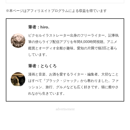
企業向けIT製品の総合サイト
※本ページはアフィリエイトプログラムによる収益を得ています
IT製品の技術・比較・事例
筆者：hiro.
製造業のIT導入・活用を支援
ピクセルイラストレーター出身のフリーライター。記事執
筆の傍らライブ配信アプリを年間4,000時間視聴。アニメ
モノづくり技術者専門サイト
鑑賞とオーディオ全般が趣味。愛知の片隅で猫2匹と暮ら
しています。
エレクトロニクス専門サイト
筆者：とらくろ
電子設計の基本と応用
漫画と音楽、お酒を愛するライター・編集者。大切なこと
はすべて『ブラック・ジャック』から教わりました。ファ
エネルギーの専門メディア
ッション、旅行、グルメなども広く好きです。猫に癒やさ
れながら生きています。
建設×テクノロジーの最前線
ちょっと気になるネットの話題
advertisement