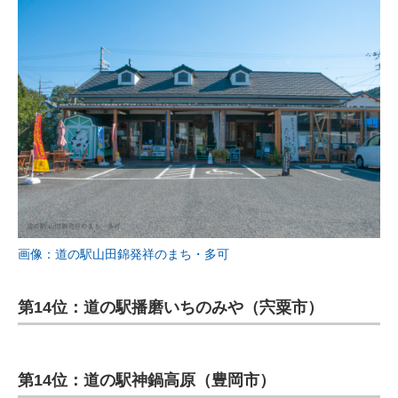
画像：道の駅山田錦発祥のまち・多可
第14位：道の駅播磨いちのみや（宍粟市）
第14位：道の駅神鍋高原（豊岡市）