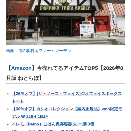
画像：道の駅村岡ファームガーデン
【
Amazon
】今売れてるアイテムTOP5【2026年8
月版 ねとらぼ】
【26％オフ】[ザ・ノース・フェイス]ジオフェイスボックス
トート
【30%オフ】カシオコレクション【国内正規品】web限定モ
デル W-218H-1BJF
イレモ（iremo）ごはん保存容器 丸 一膳 3個