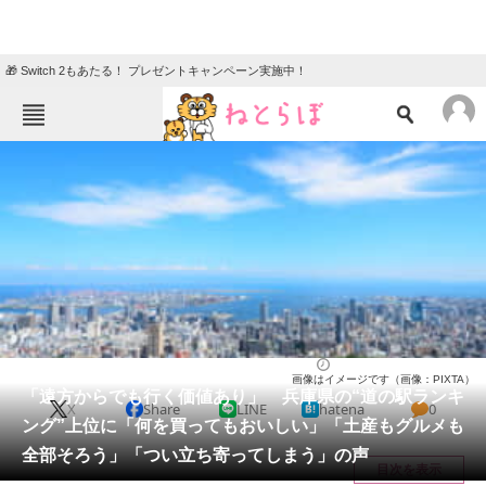
🎁 Switch 2もあたる！ プレゼントキャンペーン実施中！
ねとらぼメニュー
TOP
ニュース
エンタメ
クイズ
グルメ
地域
住まい
教育・育児
動物
リサーチ
兵庫県
2026/05/03 08:00（公開）
画像はイメージです（画像：PIXTA）
会員記事
「遠方からでも行く価値あり」 兵庫県の“道の駅ランキ
X
Share
LINE
hatena
0
ング”上位に「何を買ってもおいしい」「土産もグルメも
メディア
全部そろう」「つい立ち寄ってしまう」の声
目次を表示
注目記事を集めた総合ページ