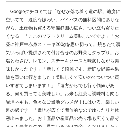
Googleクチコミでは「なぜか落ち着く道の駅。適度に
空いてて、適度な賑わい。バイパスの無料区間にありな
がら、土産物も買える守備範囲の広さ。つい立ち寄りた
くなる」「ここのソフトクリーム美味しいですよ」「お
昼に神戸牛赤身ステーキ200gを思い切って。焼きたて湯
気いっぱい提供されて付け合せのお野菜もタップり。お
塩とわさび、レモン、ステーキソースと味変しながら美
味しかったです」「新しくて綺麗です。新鮮な野菜や果
物を買いに行きました！美味しくて安いのでついつい買
いすぎてしまいます！」「遠方からでも行く価値があ
る。何を買っても美味しい。お米も紅茶も調味料も肉も
岩津ネギも。色々なご当地グルメが手にはいる、楽しい
道の駅です」「敷地が広くて開放的なのでゆったりと休
憩出来ました。お土産品や産直品の売り場も広くて品ぞ
ろえも豊富なので、見ているだけで楽しくなりました」