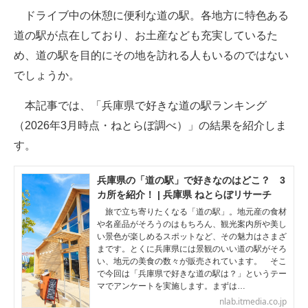
ドライブ中の休憩に便利な道の駅。各地方に特色ある
ITの今と未来を見通す
道の駅が点在しており、お土産なども充実しているた
め、道の駅を目的にその地を訪れる人もいるのではない
スマホと通信の最新トレンド
でしょうか。
進化するPCとデバイスの未来
本記事では、「兵庫県で好きな道の駅ランキング
好きが集まる 比べて選べる
（2026年3月時点・ねとらぼ調べ）」の結果を紹介しま
す。
ビジネスと働き方のヒント
AI活用のいまが分かる
兵庫県の「道の駅」で好きなのはどこ？ 3
カ所を紹介！ | 兵庫県 ねとらぼリサーチ
企業ITのトレンドを詳説
旅で立ち寄りたくなる「道の駅」。地元産の食材
や名産品がそろうのはもちろん、観光案内所や美し
経営リーダーのコミュニティ
い景色が楽しめるスポットなど、その魅力はさまざ
まです。とくに兵庫県には景観のいい道の駅がそろ
い、地元の美食の数々が販売されています。 そこ
マーケ×ITの今がよく分かる
で今回は「兵庫県で好きな道の駅は？」というテー
マでアンケートを実施します。まずは…
ITエンジニア向け専門サイト
nlab.itmedia.co.jp