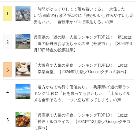
「時間がゆっくりしてて落ち着いてる」 永住した
1
い“京都市の行政区”第1位に「便がいいし住みやすいし治
安もいい」「自転車かバスで事足りる」の声
兵庫県の「道の駅」人気ランキングTOP21！ 第1位は
2
「道の駅丹波おばあちゃんの里（丹波市）」【2026年3
月10日時点の投票結果】
「大阪府で人気の定食」ランキングTOP10！ 1位は
3
「幸楽食堂」【2024年1月版／Googleクチコミ調べ】
「遠方からでも行く価値あり」 兵庫県の“道の駅ラン
4
キング”上位に「何を買ってもおいしい」「土産もグル
メも全部そろう」「つい立ち寄ってしまう」の声
「兵庫県で人気の洋食」ランキングTOP10！ 1位は
5
「神戸トルコライス」【2023年12月版／Googleクチコ
ミ調べ】