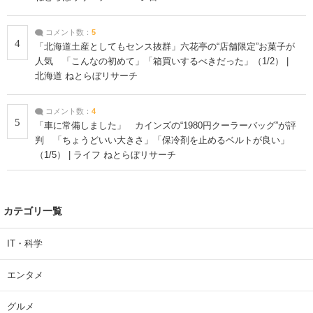
コメント数：
5
4
「北海道土産としてもセンス抜群」六花亭の“店舗限定”お菓子が
人気 「こんなの初めて」「箱買いするべきだった」（1/2） |
北海道 ねとらぼリサーチ
コメント数：
4
5
「車に常備しました」 カインズの“1980円クーラーバッグ”が評
判 「ちょうどいい大きさ」「保冷剤を止めるベルトが良い」
（1/5） | ライフ ねとらぼリサーチ
カテゴリ一覧
IT・科学
エンタメ
グルメ