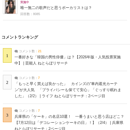
実施中
唯一無二の歌声だと思うボーカリストは？
回答数：8085
コメントランキング
コメント数：
21
1
一番好きな「韓国の男性俳優」は？【2026年版・人気投票実施
中】 | 芸能人 ねとらぼリサーチ
コメント数：
7
2
「もっと早く買えば良かった」 カインズの“車内遮光カーテ
ン”が大人気 「プライバシーも保てて安心」「ぐっすり眠れま
した」（2/2） | ライフ ねとらぼリサーチ：2ページ目
コメント数：
7
3
兵庫県の「ケーキ」の名店10選！ 一番うまいと思う店はどこ？
【7月12日は「デコレーションケーキの日」！】（2/4） | 兵庫県
ねとらぼリサーチ：2ページ目