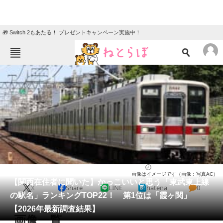
🎁 Switch 2もあたる！ プレゼントキャンペーン実施中！
ねとらぼメニュー
TOP
ニュース
エンタメ
クイズ
グルメ
地域
住まい
教育・育児
動物
リサーチ
ライフ
2026/05/03 10:20（公開）
画像はイメージです（画像：写真AC）
会員記事
【関西在住者に聞いた】かっこいいと思う「東武東上線
X
Share
LINE
hatena
0
の駅名」ランキングTOP22！ 第1位は「霞ヶ関」
メディア
【2026年最新調査結果】
画像一覧
注目記事を集めた総合ページ