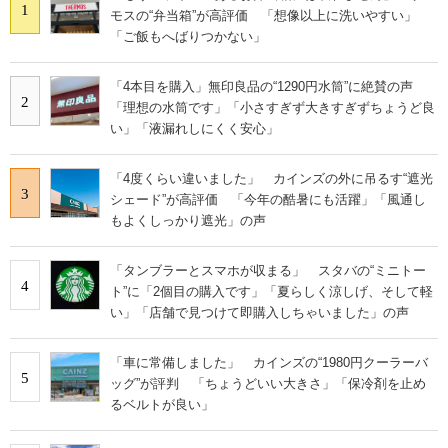
1
モスの“弁当箱”が高評価 「想像以上に洗いやすい」
「ご飯もへばりつかない」
「4本目を購入」無印良品の“1290円水筒”に絶賛の声
2
「理想の水筒です」「小さすぎず大きすぎずちょうど良
い」「液漏れしにくく安心」
「4度くらい違いました」 カインズの外に吊るす“遮光
3
シェード”が高評価 「今年の酷暑にも活躍」「風通し
もよくしっかり遮光」の声
「タンブラーとスマホが収まる」 スタバの“ミニトー
4
ト”に「2個目の購入です」「夏らしく涼しげ、そして軽
い」「店舗で見つけて即購入しちゃいました」の声
「車に常備しました」 カインズの“1980円クーラーバ
5
ッグ”が評判 「ちょうどいい大きさ」「保冷剤を止め
るベルトが良い」