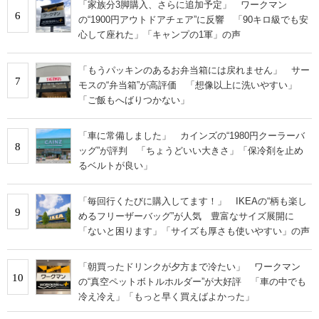
「家族分3脚購入、さらに追加予定」 ワークマン
6
の“1900円アウトドアチェア”に反響 「90キロ級でも安
心して座れた」「キャンプの1軍」の声
「もうパッキンのあるお弁当箱には戻れません」 サー
7
モスの“弁当箱”が高評価 「想像以上に洗いやすい」
「ご飯もへばりつかない」
「車に常備しました」 カインズの“1980円クーラーバ
8
ッグ”が評判 「ちょうどいい大きさ」「保冷剤を止め
るベルトが良い」
「毎回行くたびに購入してます！」 IKEAの“柄も楽し
9
めるフリーザーバッグ”が人気 豊富なサイズ展開に
「ないと困ります」「サイズも厚さも使いやすい」の声
「朝買ったドリンクが夕方まで冷たい」 ワークマン
10
の“真空ペットボトルホルダー”が大好評 「車の中でも
冷え冷え」「もっと早く買えばよかった」