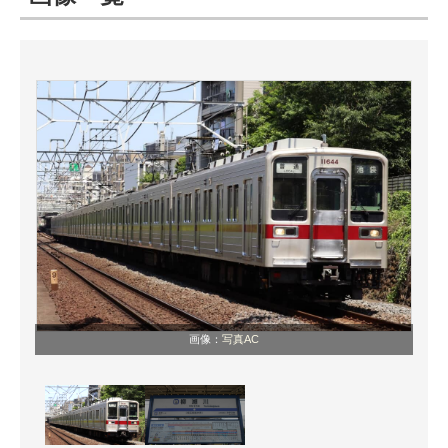
ITの今と未来を見通す
スマホと通信の最新トレンド
進化するPCとデバイスの未来
好きが集まる 比べて選べる
ビジネスと働き方のヒント
AI活用のいまが分かる
企業ITのトレンドを詳説
画像：
写真AC
経営リーダーのコミュニティ
マーケ×ITの今がよく分かる
ITエンジニア向け専門サイト