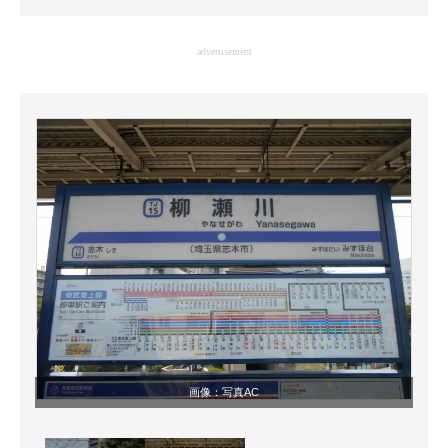
企業向けIT製品の総合サイト
advertisement
IT製品の技術・比較・事例
製造業のIT導入・活用を支援
モノづくり技術者専門サイト
エレクトロニクス専門サイト
電子設計の基本と応用
エネルギーの専門メディア
建設×テクノロジーの最前線
ちょっと気になるネットの話題
画像：
写真AC