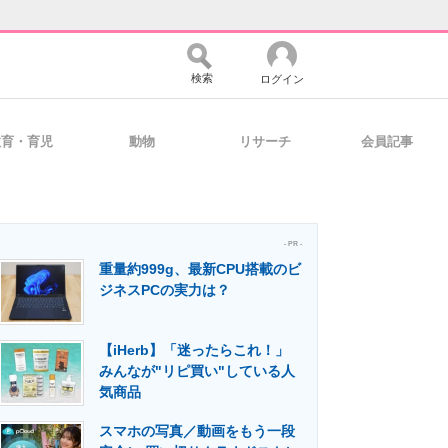
検索
ログイン
教育・育児
動物
リサーチ
会員記事
バイスの未来
好きが集まる 比べて選べる
- PR -
重量約999g、最新CPU搭載のビ
コミュニティ
マーケ×ITの今がよく分かる
ジネスPCの実力は？
【iHerb】「迷ったらこれ！」
・活用を支援
みんなが"リピ買い"している人
気商品
スマホの写真／動画をもう一段