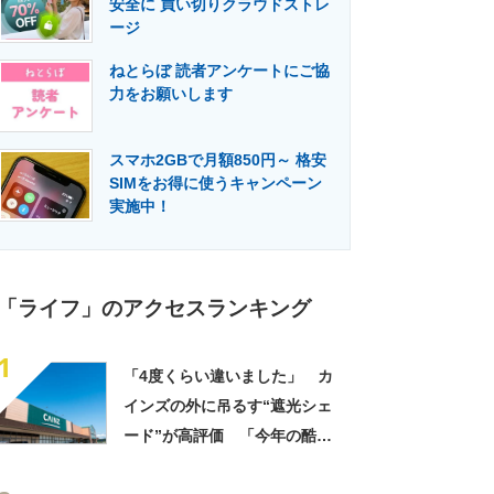
安全に 買い切りクラウドストレ
門メディア
建設×テクノロジーの最前線
ージ
ねとらぼ 読者アンケートにご協
力をお願いします
スマホ2GBで月額850円～ 格安
SIMをお得に使うキャンペーン
実施中！
「ライフ」のアクセスランキング
1
「4度くらい違いました」 カ
インズの外に吊るす“遮光シェ
ード”が高評価 「今年の酷暑
にも活躍」「風通しもよくし