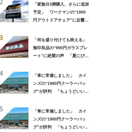
2
っかり遮光」の声
「家族分3脚購入、さらに追加
予定」 ワークマンの“1900
円アウトドアチェア”に反響
「90キロ級でも安心して座れ
3
た」「キャンプの1軍」の声
「何を盛り付けても映える」
無印良品の“990円ガラスプレ
ート”に絶賛の声 「夏にぴっ
たりのお皿」「厚手なので安
4
定感ある」
「車に常備しました」 カイ
ンズの“1980円クーラーバッ
グ”が評判 「ちょうどいい大
きさ」「保冷剤を止めるベル
5
トが良い」
「車に常備しました」 カイ
ンズの“1980円クーラーバッ
グ”が評判 「ちょうどいい大