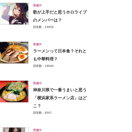
実施中
歌が上手だと思うホロライブ
のメンバーは？
回答数：23859
実施中
ラーメンって日本食？それと
も中華料理？
回答数：19646
実施中
神奈川県で一番うまいと思う
「横浜家系ラーメン店」はど
こ？
回答数：8507
実施中