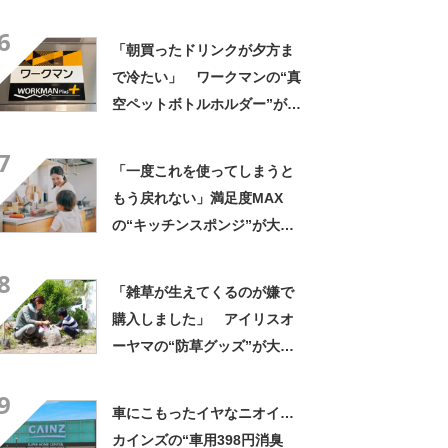
きさ」「保冷剤を止めるベル
6
トが良い」
「朝買ったドリンクが夕方ま
で冷たい」 ワークマンの“真
空ペットボトルホルダー”が大
好評 「車の中でも冷え冷
7
え」「もっと早く買えばよか
「一度これを使ってしまうと
った」
もう戻れない」満足度MAX
の“キッチンスポンジ”が大好
評 「泡立ち泡切れマジでい
8
い」「3ヶ月は余裕で持つ」
「雑草が生えてくるのが嫌で
購入しました」 アイリスオ
ーヤマの“防草グッズ”が大人
気 「今回で3度目の購入」
9
「施工が楽で簡単」
車にこもったイヤなニオイ…
カインズの“車用398円消臭