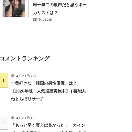
唯一無二の歌声だと思うボー
カリストは？
回答数：8085
コメントランキング
コメント数：
21
1
一番好きな「韓国の男性俳優」は？
【2026年版・人気投票実施中】 | 芸能人
ねとらぼリサーチ
コメント数：
7
2
「もっと早く買えば良かった」 カイン