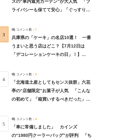
ズの“車内遮光カーテン”が大人気 「プ
ライバシーも保てて安心」「ぐっすり眠
れました」（2/2） | ライフ ねとらぼリ
サーチ：2ページ目
コメント数：
7
3
兵庫県の「ケーキ」の名店10選！ 一番
うまいと思う店はどこ？【7月12日は
「デコレーションケーキの日」！】
（2/4） | 兵庫県 ねとらぼリサーチ：2ペ
ージ目
コメント数：
5
4
「北海道土産としてもセンス抜群」六花
亭の“店舗限定”お菓子が人気 「こんな
の初めて」「箱買いするべきだった」
（1/2） | 北海道 ねとらぼリサーチ
コメント数：
4
5
「車に常備しました」 カインズ
の“1980円クーラーバッグ”が評判 「ち