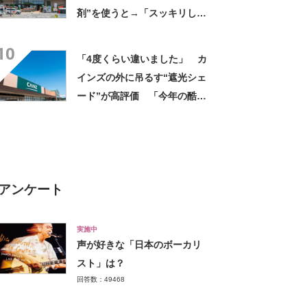
剤”を使うと→「スッキリした
良い香り」「周りから褒めら
10
れます」「ずっとこれ」の声
「4度くらい違いました」 カ
インズの外に吊るす“遮光シェ
ード”が高評価 「今年の酷暑
にも活躍」「風通しもよくし
っかり遮光」の声
アンケート
実施中
声が好きな「日本のボーカリ
スト」は？
回答数：49468