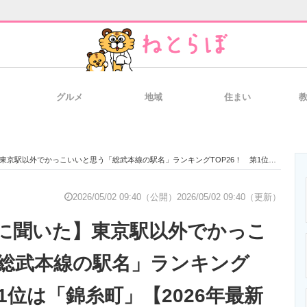
グルメ
地域
住まい
と未来を見通す
スマホと通信の最新トレンド
進化するPCとデ
でかっこいいと思う「総武本線の駅名」ランキングTOP26！ 第1位は「錦糸町」【2026年最新調査結果】
のいまが分かる
企業ITのトレンドを詳説
経営リーダーの
2026/05/02 09:40（公開）
2026/05/02 09:40（更新）
に聞いた】東京駅以外でかっこ
T製品の総合サイト
IT製品の技術・比較・事例
製造業のIT導入
総武本線の駅名」ランキング
第1位は「錦糸町」【2026年最新