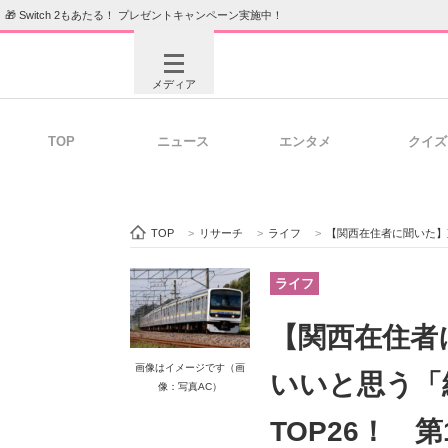
🎁 Switch 2もあたる！ プレゼントキャンペーン実施中！
メディア
TOP
ニュース
エンタメ
クイズ
注目記事を集めた総合ページ
ITの今
TOP
>
リサーチ
>
ライフ
>
【関西在住者に聞いた】東京駅以外
ビジネスと働き方のヒント
AI活用
ライフ
【関西在住者
ITエンジニア向け専門サイト
企業向けI
画像はイメージです（画
いいと思う「
像：写真AC）
TOP26！ 