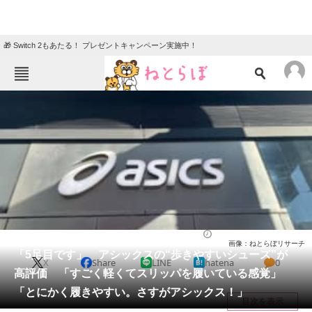
🎁 Switch 2もあたる！ プレゼントキャンペーン実施中！
ねとらぼメニュー
TOP
ニュース
エンタメ
クイズ
グルメ
地域
住まい
教育・育児
動物
リサーチ
シューズ
2026/05/08 21:40（公開）
画像：ねとらぼリサーチ
会員記事
「5足目です」 アシックスの“歩きやすいシューズ”が
X
Share
LINE
hatena
0
高評価 「すごく軽くてスリッパを履いている感覚」
メディア
「とにかく履きやすい。さすがアシックス！」
目次を表示
注目記事を集めた総合ページ