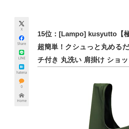
モノづくり技術者専門サイト
エレクトロ
X
ちょっと気になるネットの話題
15位：[Lampo] kusyu
Share
超簡単！クシュっと丸めるだ
LINE
チ付き 丸洗い 肩掛け ショッ
hatena
0
Home