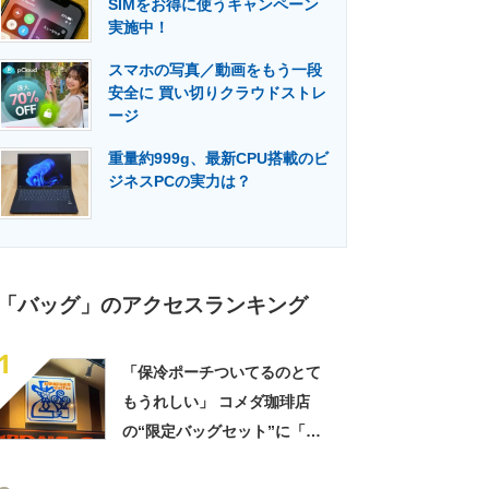
SIMをお得に使うキャンペーン
門メディア
建設×テクノロジーの最前線
実施中！
スマホの写真／動画をもう一段
安全に 買い切りクラウドストレ
ージ
重量約999g、最新CPU搭載のビ
ジネスPCの実力は？
「バッグ」のアクセスランキング
1
「保冷ポーチついてるのとて
もうれしい」 コメダ珈琲店
の“限定バッグセット”に「ペ
ットボトルを2本突っ込んで出