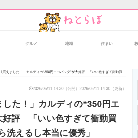
グルメ
地域
住まい
と未来を見通す
スマホと通信の最新トレンド
進化するPCとデ
買えました！」カルディの“350円エコバッグ”が大好評 「いい色すぎて衝動買い」「汚れたら洗えるし本当に優秀」
のいまが分かる
企業ITのトレンドを詳説
経営リーダーの
2026/05/11 14:30（公開）
2026/05/11 14:30（更新）
ました！」カルディの“350円エ
T製品の総合サイト
IT製品の技術・比較・事例
製造業のIT導入
大好評 「いい色すぎて衝動買
ら洗えるし本当に優秀」