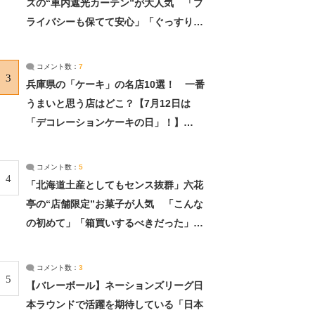
ズの“車内遮光カーテン”が大人気 「プ
ライバシーも保てて安心」「ぐっすり眠
れました」（2/2） | ライフ ねとらぼリ
サーチ：2ページ目
コメント数：
7
3
兵庫県の「ケーキ」の名店10選！ 一番
うまいと思う店はどこ？【7月12日は
「デコレーションケーキの日」！】
（2/4） | 兵庫県 ねとらぼリサーチ：2ペ
ージ目
コメント数：
5
4
「北海道土産としてもセンス抜群」六花
亭の“店舗限定”お菓子が人気 「こんな
の初めて」「箱買いするべきだった」
（1/2） | 北海道 ねとらぼリサーチ
コメント数：
3
5
【バレーボール】ネーションズリーグ日
本ラウンドで活躍を期待している「日本