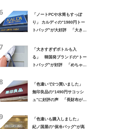
ットボトルを2本突っ込んで出
6
かける」「アイス買って持ち
「ノートPCや水筒もすっぽ
帰りやすそう」の声
り」 カルディの“1980円トー
トバッグ”が大好評 「大きさ
と形、デザインが神がかって
7
る」「お弁当箱などを入れて
「大きすぎずボトルも入
も余裕」
る」 韓国発ブランドの“トー
トバッグ”が好評 「めちゃく
ちゃかわいい」「高級感もあ
8
る」
「色違いで2つ買いました」
無印良品の“1490円サコッシ
ュ”に好評の声 「長財布が横
に入る」「マチなしですっき
9
り」「バッグインバッグに
「色違いも購入しました」
も」
紀ノ国屋の“保冷バッグ”が高