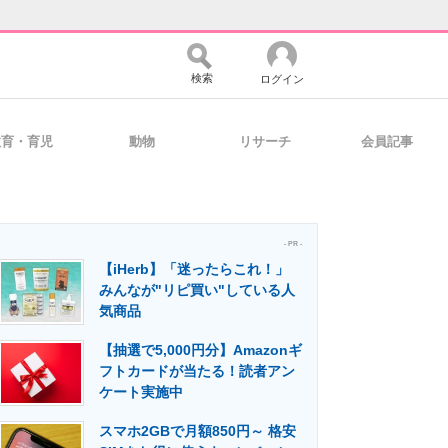
検索
ログイン
教育・育児
動物
リサーチ
会員記事
バイスの未来
好きが集まる 比べて選べる
- PR -
【iHerb】「迷ったらこれ！」
コミュニティ
マーケ×ITの今がよく分かる
みんなが"リピ買い"している人
気商品
【抽選で5,000円分】Amazonギ
・活用を支援
フトカードが当たる！読者アン
ケート実施中
スマホ2GBで月額850円～ 格安