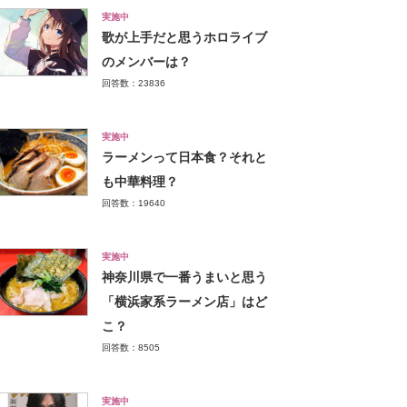
実施中
歌が上手だと思うホロライブ
のメンバーは？
回答数：23836
実施中
ラーメンって日本食？それと
も中華料理？
回答数：19640
実施中
神奈川県で一番うまいと思う
「横浜家系ラーメン店」はど
こ？
回答数：8505
実施中