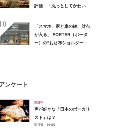
評価 「丸っとしてかわいい
と職場の人から好評」「折り
10
たたみ傘やペットボトルも
「スマホ、家と車の鍵、財布
楽々入る」
が入る」 PORTER（ポータ
ー）の“お財布ショルダー”が
好評！ 「もうこれ以外使えな
い」「悩んでないでさっさと
買えばよかった」の声
アンケート
実施中
声が好きな「日本のボーカリ
スト」は？
回答数：49453