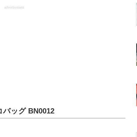
advertisement
バッグ BN0012