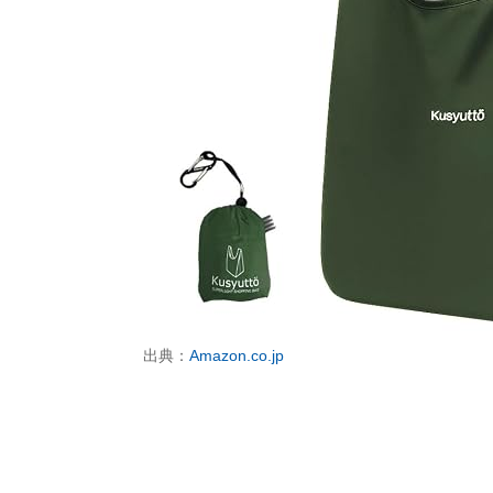
出典：
Amazon.co.jp