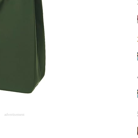
advertisement