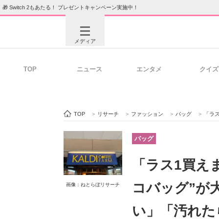
🎁 Switch 2もあたる！ プレゼントキャンペーン実施中！
メディア
TOP
ニュース
エンタメ
クイズ
注目記事を集めた総合ページ
ITの今
TOP
>
リサーチ
>
ファッション
>
バッグ
>
「ラス1
ビジネスと働き方のヒント
AI活用
バッグ
「ラス1買え
ITエンジニア向け専門サイト
企業向けI
コバッグ”が
画像：ねとらぼリサーチ
い」「汚れた