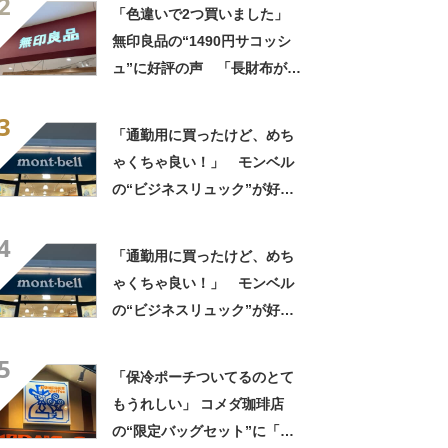
2
かける」「アイス買って持ち
「色違いで2つ買いました」
帰りやすそう」の声
無印良品の“1490円サコッシ
ュ”に好評の声 「長財布が横
に入る」「マチなしですっき
3
り」「バッグインバッグに
「通勤用に買ったけど、めち
も」
ゃくちゃ良い！」 モンベル
の“ビジネスリュック”が好
評 「615グラムで軽い」
4
「たくさん入る」「満員電車
「通勤用に買ったけど、めち
に乗りやすくなった」
ゃくちゃ良い！」 モンベル
の“ビジネスリュック”が好
評 「615グラムで軽い」
5
「たくさん入る」「満員電車
「保冷ポーチついてるのとて
に乗りやすくなった」
もうれしい」 コメダ珈琲店
の“限定バッグセット”に「ペ