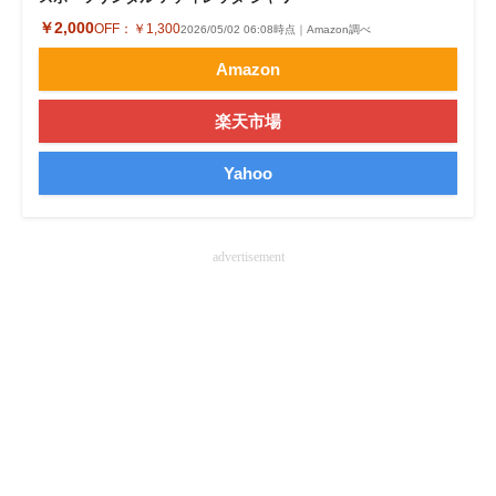
￥2,000
OFF：
￥1,300
2026/05/02 06:08時点｜Amazon調べ
Amazon
楽天市場
Yahoo
advertisement