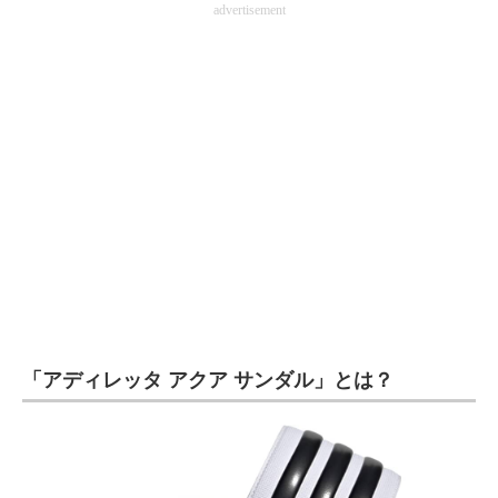
advertisement
企業向けIT製品の総合サイト
IT製品の技術・比較・事例
製造業のIT導入・活用を支援
モノづくり技術者専門サイト
エレクトロニクス専門サイト
電子設計の基本と応用
エネルギーの専門メディア
建設×テクノロジーの最前線
「アディレッタ アクア サンダル」とは？
ちょっと気になるネットの話題