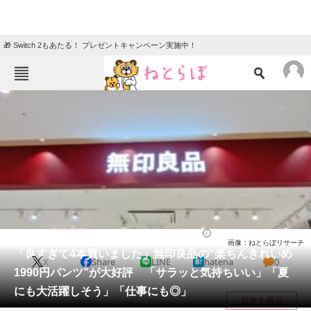
🎁 Switch 2もあたる！ プレゼントキャンペーン実施中！
ねとらぼメニュー
TOP
ニュース
エンタメ
クイズ
グルメ
地域
住まい
教育・育児
動物
リサーチ
ウェア
2026/05/12 21:15（公開）
画像：ねとらぼリサーチ
会員記事
「良すぎて4本買いました」無印良品の“楽ちんきれいめ
X
Share
LINE
hatena
0
1990円パンツ”が大好評 「サラッと気持ちいい」「夏
メディア
にも大活躍しそう」「仕事にも◎」
目次を表示
注目記事を集めた総合ページ