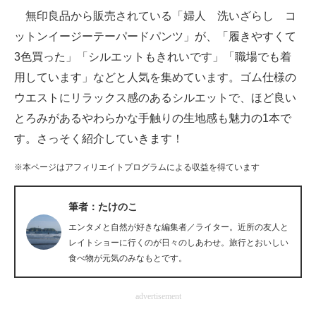
無印良品から販売されている「婦人 洗いざらし コ
ITの今と未来を見通す
ットンイージーテーパードパンツ」が、「履きやすくて
3色買った」「シルエットもきれいです」「職場でも着
スマホと通信の最新トレンド
用しています」などと人気を集めています。ゴム仕様の
進化するPCとデバイスの未来
ウエストにリラックス感のあるシルエットで、ほど良い
とろみがあるやわらかな手触りの生地感も魅力の1本で
好きが集まる 比べて選べる
す。さっそく紹介していきます！
ビジネスと働き方のヒント
※本ページはアフィリエイトプログラムによる収益を得ています
AI活用のいまが分かる
筆者：たけのこ
企業ITのトレンドを詳説
エンタメと自然が好きな編集者／ライター。近所の友人と
経営リーダーのコミュニティ
レイトショーに行くのが日々のしあわせ。旅行とおいしい
食べ物が元気のみなもとです。
マーケ×ITの今がよく分かる
advertisement
ITエンジニア向け専門サイト