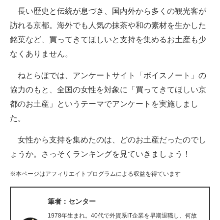
長い歴史と伝統が息づき、国内外から多くの観光客が
ITの今と未来を見通す
訪れる京都。海外でも人気の抹茶や和の素材を生かした
銘菓など、買ってきてほしいと支持を集めるお土産も少
スマホと通信の最新トレンド
なくありません。
進化するPCとデバイスの未来
ねとらぼでは、アンケートサイト「ボイスノート」の
好きが集まる 比べて選べる
協力のもと、全国の女性を対象に「買ってきてほしい京
都のお土産」というテーマでアンケートを実施しまし
ビジネスと働き方のヒント
た。
AI活用のいまが分かる
女性から支持を集めたのは、どのお土産だったのでし
企業ITのトレンドを詳説
ょうか。さっそくランキングを見ていきましょう！
経営リーダーのコミュニティ
※本ページはアフィリエイトプログラムによる収益を得ています
マーケ×ITの今がよく分かる
筆者：センター
ITエンジニア向け専門サイト
1978年生まれ。40代で外資系IT企業を早期退職し、何故