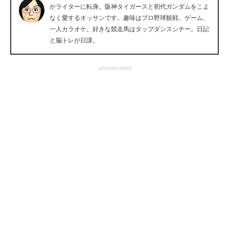
かライターに転身。阪神タイガースと初代ガンダムをこよ
企業向けIT製品の総合サイト
なく愛するオッサンです。趣味はプロ野球観戦、ゲーム、
一人カラオケ。好きな競走馬はタップダンスシチー。日記
IT製品の技術・比較・事例
と脳トレが日課。
製造業のIT導入・活用を支援
advertisement
モノづくり技術者専門サイト
エレクトロニクス専門サイト
電子設計の基本と応用
エネルギーの専門メディア
建設×テクノロジーの最前線
ちょっと気になるネットの話題