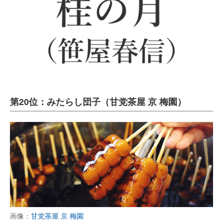
第20位：みたらし団子（甘党茶屋 京 梅園）
画像：
甘党茶屋 京 梅園