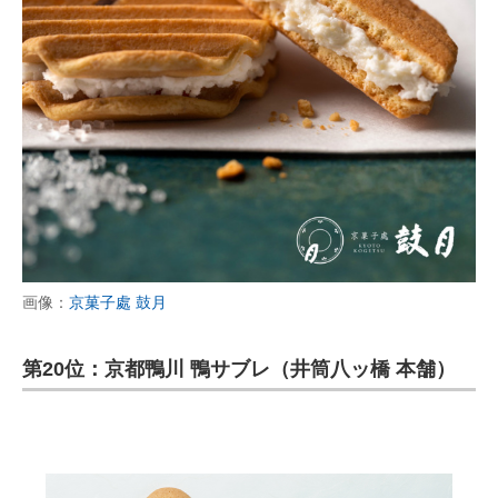
画像：
京菓子處 鼓月
第20位：京都鴨川 鴨サブレ（井筒八ッ橋 本舗）