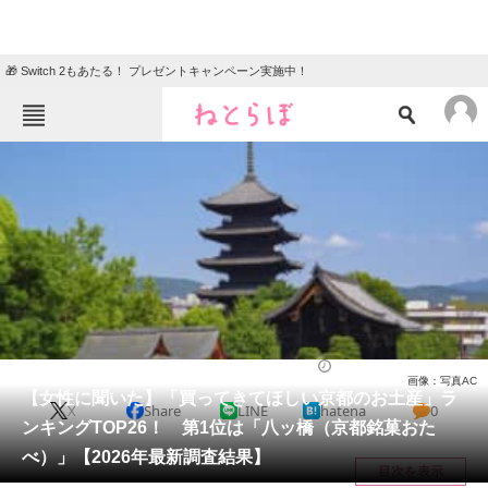
🎁 Switch 2もあたる！ プレゼントキャンペーン実施中！
ねとらぼメニュー
TOP
ニュース
エンタメ
クイズ
グルメ
地域
住まい
教育・育児
動物
リサーチ
京都府
2026/05/12 21:55（公開）
画像：写真AC
会員記事
【女性に聞いた】「買ってきてほしい京都のお土産」ラ
X
Share
LINE
hatena
0
ンキングTOP26！ 第1位は「八ッ橋（京都銘菓おた
メディア
べ）」【2026年最新調査結果】
目次を表示
注目記事を集めた総合ページ