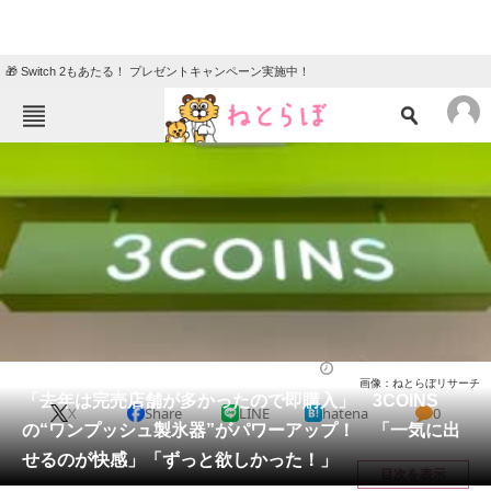
🎁 Switch 2もあたる！ プレゼントキャンペーン実施中！
ねとらぼメニュー
TOP
ニュース
エンタメ
クイズ
グルメ
地域
住まい
教育・育児
動物
リサーチ
ライフ
2026/05/18 15:25（公開）
画像：ねとらぼリサーチ
会員記事
「去年は完売店舗が多かったので即購入」 3COINS
X
Share
LINE
hatena
0
の“ワンプッシュ製氷器”がパワーアップ！ 「一気に出
メディア
せるのが快感」「ずっと欲しかった！」
目次を表示
注目記事を集めた総合ページ