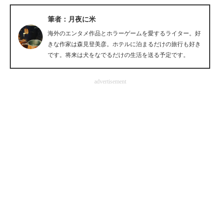
企業向けIT製品の総合サイト
筆者：月夜に米
IT製品の技術・比較・事例
海外のエンタメ作品とホラーゲームを愛するライター。好
きな作家は森見登美彦。ホテルに泊まるだけの旅行も好き
製造業のIT導入・活用を支援
です。将来は犬をなでるだけの生活を送る予定です。
モノづくり技術者専門サイト
advertisement
エレクトロニクス専門サイト
電子設計の基本と応用
エネルギーの専門メディア
建設×テクノロジーの最前線
ちょっと気になるネットの話題