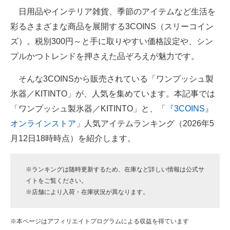
日用品やインテリア雑貨、季節のアイテムなど生活を
ITの今と未来を見通す
彩るさまざまな商品を展開する3COINS（スリーコイン
ズ）。税別300円～と手に取りやすい価格設定や、シン
スマホと通信の最新トレンド
プルかつトレンドを押さえた品ぞろえが魅力です。
進化するPCとデバイスの未来
そんな3COINSから販売されている「ワンプッシュ製
好きが集まる 比べて選べる
氷器／KITINTO」が、人気を集めています。本記事では
「ワンプッシュ製氷器／KITINTO」と、「
『3COINS』
ビジネスと働き方のヒント
オンラインストア
」人気アイテムランキング（2026年5
AI活用のいまが分かる
月12日18時時点）を紹介します。
企業ITのトレンドを詳説
※ランキングは随時更新するため、在庫など詳しい情報は公式サ
経営リーダーのコミュニティ
イトをご覧ください。
※店舗により入荷・在庫状況が異なります。
マーケ×ITの今がよく分かる
ITエンジニア向け専門サイト
※本ページはアフィリエイトプログラムによる収益を得ています