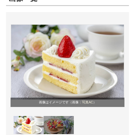
ITの今と未来を見通す
スマホと通信の最新トレンド
進化するPCとデバイスの未来
好きが集まる 比べて選べる
ビジネスと働き方のヒント
AI活用のいまが分かる
企業ITのトレンドを詳説
画像はイメージです（画像：
写真AC
）
経営リーダーのコミュニティ
マーケ×ITの今がよく分かる
ITエンジニア向け専門サイト