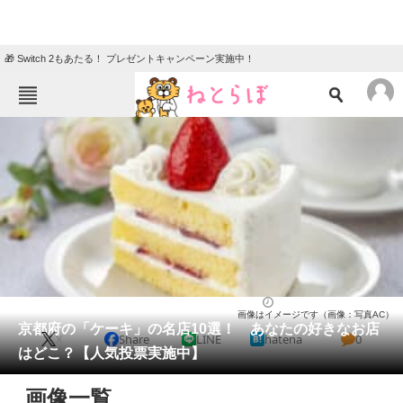
🎁 Switch 2もあたる！ プレゼントキャンペーン実施中！
ねとらぼメニュー
TOP
ニュース
エンタメ
クイズ
グルメ
地域
住まい
教育・育児
動物
リサーチ
京都府
2026/05/17 14:50（公開）
画像はイメージです（画像：写真AC）
会員記事
京都府の「ケーキ」の名店10選！ あなたの好きなお店
X
Share
LINE
hatena
0
はどこ？【人気投票実施中】
メディア
画像一覧
注目記事を集めた総合ページ