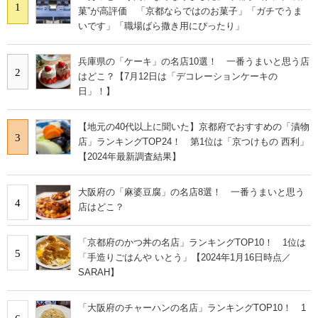
1
菓”が高評価 「京都ならではのお菓子」「ガチでうま
いです」「職場ばら撒き用にぴったり」
兵庫県の「ケーキ」の名店10選！ 一番うまいと思う店
2
はどこ？【7月12日は「デコレーションケーキの
日」！】
【地元の40代以上に聞いた】京都府でおすすめの「漬物
3
店」ランキングTOP24！ 第1位は「京つけもの 西利」
【2024年最新調査結果】
大阪府の「麻婆豆腐」の名店8選！ 一番うまいと思う
4
店はどこ？
「京都府のかつ丼の名店」ランキングTOP10！ 1位は
5
「手造りごはんや いとう」【2024年1月16日時点／
SARAH】
「大阪府のチャーハンの名店」ランキングTOP10！ 1