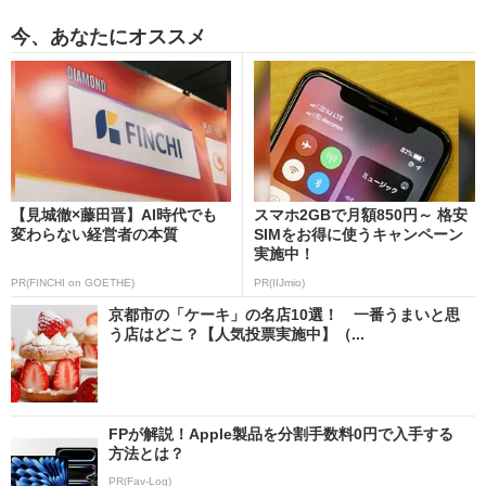
今、あなたにオススメ
【見城徹×藤田晋】AI時代でも
スマホ2GBで月額850円～ 格安
変わらない経営者の本質
SIMをお得に使うキャンペーン
実施中！
PR(FINCHI on GOETHE)
PR(IIJmio)
京都市の「ケーキ」の名店10選！ 一番うまいと思
う店はどこ？【人気投票実施中】（...
FPが解説！Apple製品を分割手数料0円で入手する
方法とは？
PR(Fav-Log)