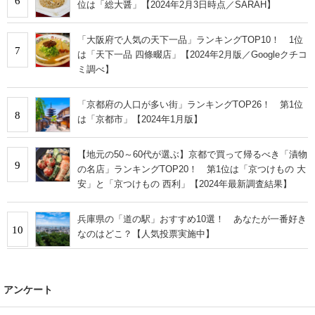
6
位は「総大醤」【2024年2月3日時点／SARAH】
「大阪府で人気の天下一品」ランキングTOP10！ 1位
7
は「天下一品 四條畷店」【2024年2月版／Googleクチコ
ミ調べ】
「京都府の人口が多い街」ランキングTOP26！ 第1位
8
は「京都市」【2024年1月版】
【地元の50～60代が選ぶ】京都で買って帰るべき「漬物
9
の名店」ランキングTOP20！ 第1位は「京つけもの 大
安」と「京つけもの 西利」【2024年最新調査結果】
兵庫県の「道の駅」おすすめ10選！ あなたが一番好き
10
なのはどこ？【人気投票実施中】
アンケート