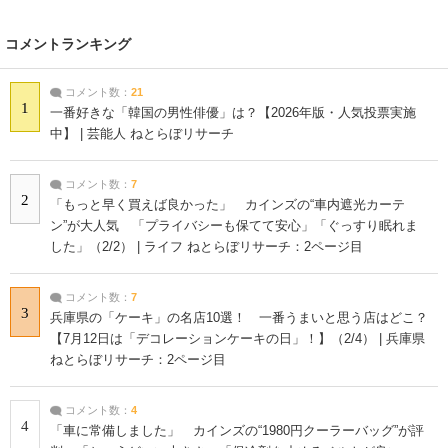
コメントランキング
コメント数：
21
1
一番好きな「韓国の男性俳優」は？【2026年版・人気投票実施
中】 | 芸能人 ねとらぼリサーチ
コメント数：
7
2
「もっと早く買えば良かった」 カインズの“車内遮光カーテ
ン”が大人気 「プライバシーも保てて安心」「ぐっすり眠れま
した」（2/2） | ライフ ねとらぼリサーチ：2ページ目
コメント数：
7
3
兵庫県の「ケーキ」の名店10選！ 一番うまいと思う店はどこ？
【7月12日は「デコレーションケーキの日」！】（2/4） | 兵庫県
ねとらぼリサーチ：2ページ目
コメント数：
4
4
「車に常備しました」 カインズの“1980円クーラーバッグ”が評