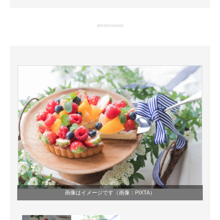
企業向けIT製品の総合サイト
advertisement
IT製品の技術・比較・事例
製造業のIT導入・活用を支援
モノづくり技術者専門サイト
エレクトロニクス専門サイト
電子設計の基本と応用
エネルギーの専門メディア
建設×テクノロジーの最前線
ちょっと気になるネットの話題
画像はイメージです（画像：
PIXTA
）