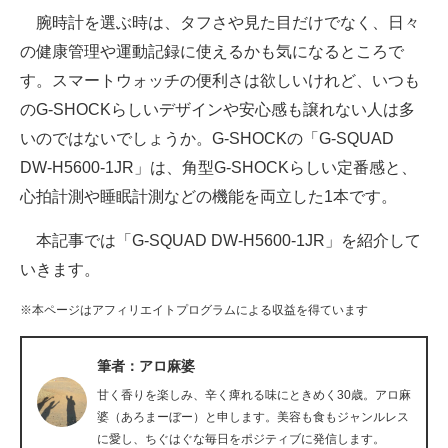
腕時計を選ぶ時は、タフさや見た目だけでなく、日々
ITの今と未来を見通す
の健康管理や運動記録に使えるかも気になるところで
す。スマートウォッチの便利さは欲しいけれど、いつも
スマホと通信の最新トレンド
のG-SHOCKらしいデザインや安心感も譲れない人は多
進化するPCとデバイスの未来
いのではないでしょうか。G-SHOCKの「G-SQUAD
DW-H5600-1JR」は、角型G-SHOCKらしい定番感と、
好きが集まる 比べて選べる
心拍計測や睡眠計測などの機能を両立した1本です。
ビジネスと働き方のヒント
本記事では「G-SQUAD DW-H5600-1JR」を紹介して
AI活用のいまが分かる
いきます。
企業ITのトレンドを詳説
※本ページはアフィリエイトプログラムによる収益を得ています
経営リーダーのコミュニティ
筆者：アロ麻婆
マーケ×ITの今がよく分かる
甘く香りを楽しみ、辛く痺れる味にときめく30歳。アロ麻
婆（あろまーぼー）と申します。美容も食もジャンルレス
ITエンジニア向け専門サイト
に愛し、ちぐはぐな毎日をポジティブに発信します。