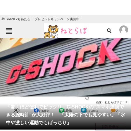
🎁 Switch 2もあたる！ プレゼントキャンペーン実施中！
ねとらぼメニュー
TOP
ニュース
エンタメ
クイズ
グルメ
地域
住まい
教育・育児
動物
リサーチ
腕時計
2026/05/14 23:00（公開）
画像：ねとらぼリサーチ
会員記事
「驚くほど便利でビックリ」G-SHOCKの“スマホ連携で
X
Share
LINE
hatena
0
きる腕時計”が大好評！ 「太陽の下でも見やすい」「水
メディア
中や激しい運動でもばっちり」
目次を表示
注目記事を集めた総合ページ