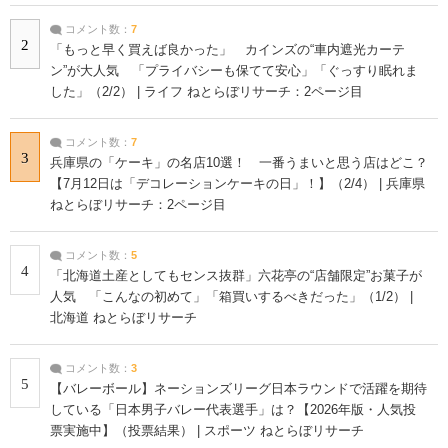
コメント数：
7
2
「もっと早く買えば良かった」 カインズの“車内遮光カーテ
ン”が大人気 「プライバシーも保てて安心」「ぐっすり眠れま
した」（2/2） | ライフ ねとらぼリサーチ：2ページ目
コメント数：
7
3
兵庫県の「ケーキ」の名店10選！ 一番うまいと思う店はどこ？
【7月12日は「デコレーションケーキの日」！】（2/4） | 兵庫県
ねとらぼリサーチ：2ページ目
コメント数：
5
4
「北海道土産としてもセンス抜群」六花亭の“店舗限定”お菓子が
人気 「こんなの初めて」「箱買いするべきだった」（1/2） |
北海道 ねとらぼリサーチ
コメント数：
3
5
【バレーボール】ネーションズリーグ日本ラウンドで活躍を期待
している「日本男子バレー代表選手」は？【2026年版・人気投
票実施中】（投票結果） | スポーツ ねとらぼリサーチ