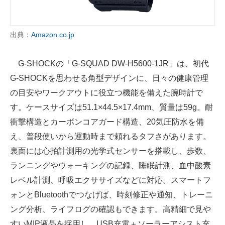
出典：
Amazon.co.jp
G-SHOCKの「G-SQUAD DW-H5600-1JR」は、初代
G-SHOCKを思わせる角型デザインに、日々の健康管理
の目安やワークアウトに役立つ機能を備えた腕時計で
す。ケースサイズは51.1×44.5×17.4mm、質量は59g。耐
衝撃構造とカーボンコアガード構造、20気圧防水を備
え、普段使いから運動時まで頼れるタフさがあります。
裏面には心拍計測用の光学式センサーを搭載し、歩数、
ランニングやウォーキングの記録、睡眠計測、血中酸素
レベル計測、呼吸エクササイズなどに対応。スマートフ
ォンとBluetoothでつなげば、時刻修正や通知、トレーニ
ング分析、ライフログの確認もできます。高精細で見や
すいMIP液晶を採用し、USB充電＋ソーラーアシスト充