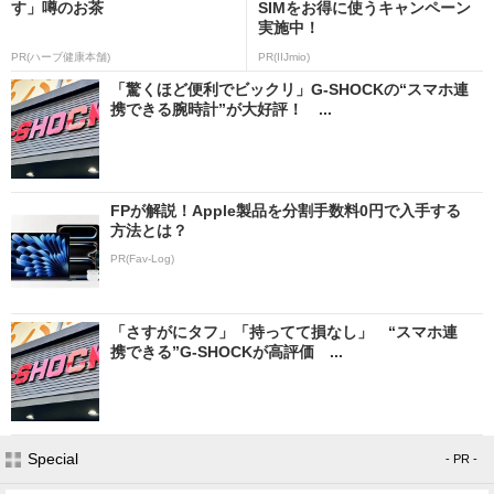
す」噂のお茶
SIMをお得に使うキャンペーン
実施中！
PR(ハーブ健康本舗)
PR(IIJmio)
「驚くほど便利でビックリ」G-SHOCKの“スマホ連
携できる腕時計”が大好評！ ...
FPが解説！Apple製品を分割手数料0円で入手する
方法とは？
PR(Fav-Log)
「さすがにタフ」「持ってて損なし」 “スマホ連
携できる”G-SHOCKが高評価 ...
Special
- PR -