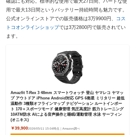
確認にも対応。標準的な使用で最大27日間、ハードな使
用で最大13日間というバッテリー持続時間も魅力です。
公式オンラインストアでの販売価格は3万9900円、
コス
トコオンラインショップ
では3万2800円で販売されてい
ます。
Amazfit T-Rex 3 48mm スマートウォッチ 登山 ヤマレコ ヤマッ
プ アウトドア iPhone Android対応 GPS 6衛星 ミリタリー 超低
温動作 3種類オフラインマップ ナビゲーション ルートインポー
ト 170＋スポーツモード 健康管理 気圧高度計 筋力トレーニング
10ATM防水 AIによる音声操作と睡眠/運動管理 水泳 サーフィン
(オニキス)
￥39,900
2026/05/11 15:04時点｜Amazon調べ