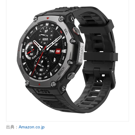
出典：
Amazon.co.jp