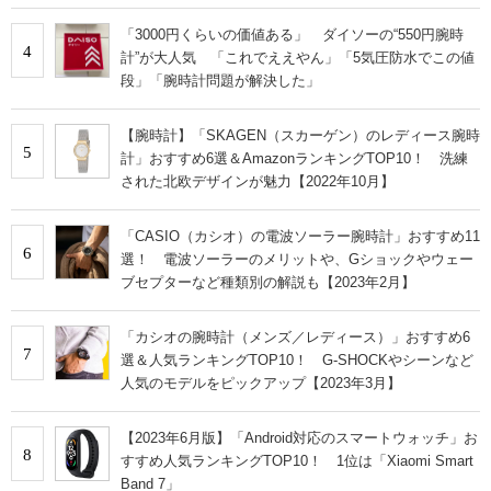
「3000円くらいの価値ある」 ダイソーの“550円腕時
4
計”が大人気 「これでええやん」「5気圧防水でこの値
段」「腕時計問題が解決した」
【腕時計】「SKAGEN（スカーゲン）のレディース腕時
5
計」おすすめ6選＆AmazonランキングTOP10！ 洗練
された北欧デザインが魅力【2022年10月】
「CASIO（カシオ）の電波ソーラー腕時計」おすすめ11
6
選！ 電波ソーラーのメリットや、Gショックやウェー
ブセプターなど種類別の解説も【2023年2月】
「カシオの腕時計（メンズ／レディース）」おすすめ6
7
選＆人気ランキングTOP10！ G-SHOCKやシーンなど
人気のモデルをピックアップ【2023年3月】
【2023年6月版】「Android対応のスマートウォッチ」お
8
すすめ人気ランキングTOP10！ 1位は「Xiaomi Smart
Band 7」