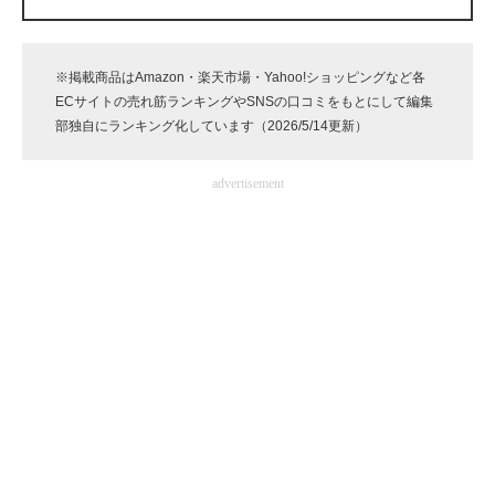
企業向けIT製品の総合サイト
IT製品の技術・比較・事例
※掲載商品はAmazon・楽天市場・Yahoo!ショッピングなど各
ECサイトの売れ筋ランキングやSNSの口コミをもとにして編集
製造業のIT導入・活用を支援
部独自にランキング化しています（2026/5/14更新）
モノづくり技術者専門サイト
advertisement
エレクトロニクス専門サイト
電子設計の基本と応用
エネルギーの専門メディア
建設×テクノロジーの最前線
ちょっと気になるネットの話題