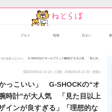
グルメ
地域
住まい
と未来を見通す
スマホと通信の最新トレンド
進化するPCとデ
にもかっこいい」 G-SHOCKの“オールブラック腕時計”が大人気 「見た目以上に軽い」「デザインが良すぎる」「理想的な逸品」
のいまが分かる
企業ITのトレンドを詳説
経営リーダーの
2026/05/16 22:20（公開）
2026/05/16 22:20（更新）
っこいい」 G-SHOCKの“オ
T製品の総合サイト
IT製品の技術・比較・事例
製造業のIT導入
腕時計”が大人気 「見た目以上
ザインが良すぎる」「理想的な