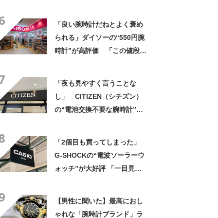
上に軽い」「理想的な逸品」
6
「良い腕時計だねとよく褒め
られる」ダイソーの“550円腕
時計”が高評価 「この値段に
見えない」「色違いで2本購
7
入」「実物すごくいい」の声
「夜も見やすく言うことな
し」 CITIZEN（シチズン）
の“電池交換不要な腕時計”が
好評 「身につけていて楽し
8
くなる」「高級時計にも見劣
「2個目も買ってしまった」
りしません」
G-SHOCKの“電波ソーラーウ
ォッチ”が大好評 「一目見
て、このデザインに惹かれま
9
した」「本当に素晴らしい時
【男性に聞いた】最高におし
計です」
ゃれな「腕時計ブランド」ラ