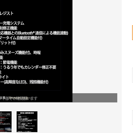
出典：
Amazon.co.jp