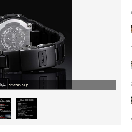
出典：
Amazon.co.jp