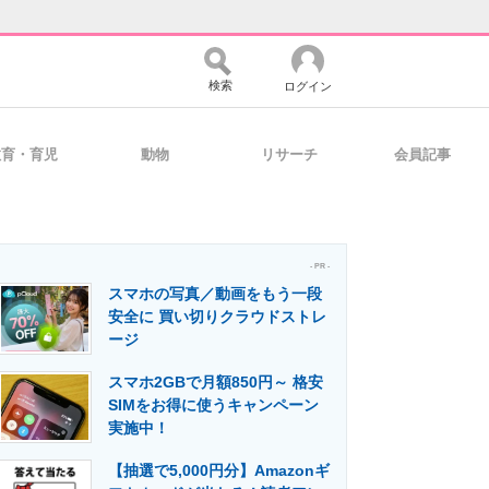
検索
ログイン
教育・育児
動物
リサーチ
会員記事
バイスの未来
好きが集まる 比べて選べる
- PR -
スマホの写真／動画をもう一段
コミュニティ
マーケ×ITの今がよく分かる
安全に 買い切りクラウドストレ
ージ
スマホ2GBで月額850円～ 格安
・活用を支援
SIMをお得に使うキャンペーン
実施中！
【抽選で5,000円分】Amazonギ