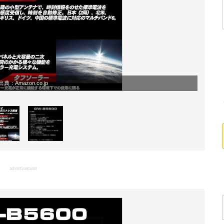
出典：
Amazon.co.jp
advertisement