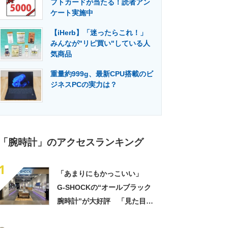
フトカードが当たる！読者アン
門メディア
建設×テクノロジーの最前線
ケート実施中
【iHerb】「迷ったらこれ！」
みんなが"リピ買い"している人
気商品
重量約999g、最新CPU搭載のビ
ジネスPCの実力は？
「腕時計」のアクセスランキング
1
「あまりにもかっこいい」
G-SHOCKの“オールブラック
腕時計”が大好評 「見た目以
上に軽い」「理想的な逸品」