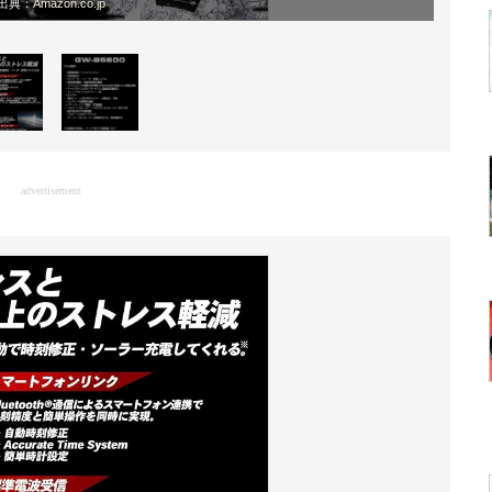
出典：
Amazon.co.jp
advertisement