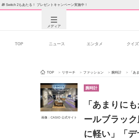
🎁 Switch 2もあたる！ プレゼントキャンペーン実施中！
メディア
TOP
ニュース
エンタメ
クイズ
注目記事を集めた総合ページ
ITの今
TOP
>
リサーチ
>
ファッション
>
腕時計
>
「あまり
ビジネスと働き方のヒント
AI活用
腕時計
「あまりにもか
ITエンジニア向け専門サイト
企業向けI
ールブラック
画像：CASIO 公式サイト
に軽い」「デ