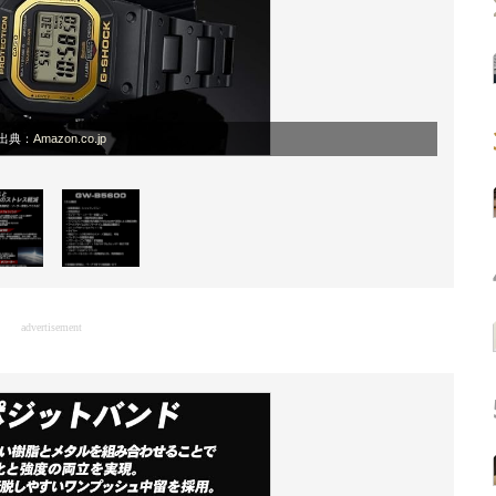
出典：
Amazon.co.jp
advertisement