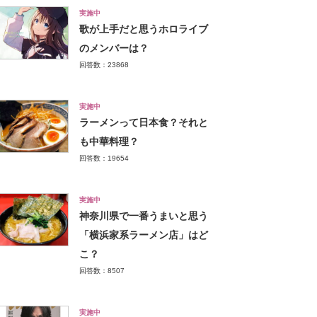
実施中
歌が上手だと思うホロライブ
のメンバーは？
回答数：23868
実施中
ラーメンって日本食？それと
も中華料理？
回答数：19654
実施中
神奈川県で一番うまいと思う
「横浜家系ラーメン店」はど
こ？
回答数：8507
実施中