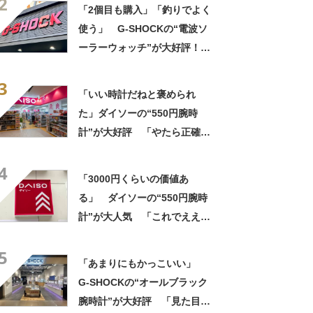
2
「2個目も購入」「釣りでよく
使う」 G-SHOCKの“電波ソ
ーラーウォッチ”が大好評！
「一目見て、このデザインに
3
惹かれました」「月齢を細か
「いい時計だねと褒められ
く表示できる」「曜日が3文字
た」ダイソーの“550円腕時
なのが、購入の決め手」
計”が大好評 「やたら正確」
「550円とは思えない」「色
4
違いで2本持ってる」
「3000円くらいの価値あ
る」 ダイソーの“550円腕時
計”が大人気 「これでええや
ん」「5気圧防水でこの値段」
5
「腕時計問題が解決した」
「あまりにもかっこいい」
G-SHOCKの“オールブラック
腕時計”が大好評 「見た目以