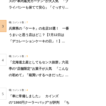
ズの“車内遮光カーテン”が大人気 「プ
ライバシーも保てて安心」「ぐっすり眠
れました」（2/2） | ライフ ねとらぼリ
サーチ：2ページ目
コメント数：
7
3
兵庫県の「ケーキ」の名店10選！ 一番
うまいと思う店はどこ？【7月12日は
「デコレーションケーキの日」！】
（2/4） | 兵庫県 ねとらぼリサーチ：2ペ
ージ目
コメント数：
5
4
「北海道土産としてもセンス抜群」六花
亭の“店舗限定”お菓子が人気 「こんな
の初めて」「箱買いするべきだった」
（1/2） | 北海道 ねとらぼリサーチ
コメント数：
4
5
「車に常備しました」 カインズ
の“1980円クーラーバッグ”が評判 「ち