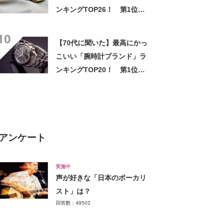
ンキングTOP26！ 第1位は
「ROLEX（ロレックス）」
10
【2026年最新調査結果】
【70代に聞いた】最高にかっ
こいい「腕時計ブランド」ラ
ンキングTOP20！ 第1位は
「SEIKO （セイコー）」
【2024年最新調査結果】
アンケート
実施中
声が好きな「日本のボーカリ
スト」は？
回答数：49502