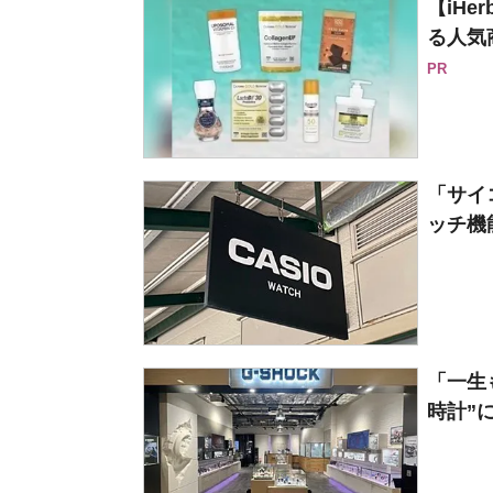
【iH
る人気
PR
「サイ
ッチ機能
「一生
時計”に