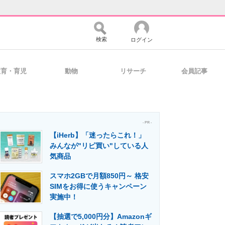
検索
ログイン
教育・育児
動物
リサーチ
会員記事
バイスの未来
好きが集まる 比べて選べる
- PR -
【iHerb】「迷ったらこれ！」
コミュニティ
マーケ×ITの今がよく分かる
みんなが"リピ買い"している人
気商品
スマホ2GBで月額850円～ 格安
・活用を支援
SIMをお得に使うキャンペーン
実施中！
【抽選で5,000円分】Amazonギ