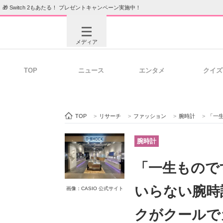
🎁 Switch 2もあたる！ プレゼントキャンペーン実施中！
メディア
TOP
ニュース
エンタメ
クイズ
注目記事を集めた総合ページ
ITの今
TOP
>
リサーチ
>
ファッション
>
腕時計
>
「一生もの
ビジネスと働き方のヒント
AI活用
腕時計
「一生ものです
ITエンジニア向け専門サイト
企業向けI
いらない腕時
画像：CASIO 公式サイト
クがクールで