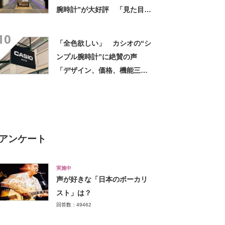
腕時計”が大好評 「見た目以
上に軽い」「理想的な逸品」
10
「全色欲しい」 カシオの“シ
ンプル腕時計”に絶賛の声
「デザイン、価格、機能三拍
子そろってます」「長いこと
水中に居ますが浸水もなし」
アンケート
実施中
声が好きな「日本のボーカリ
スト」は？
回答数：49462