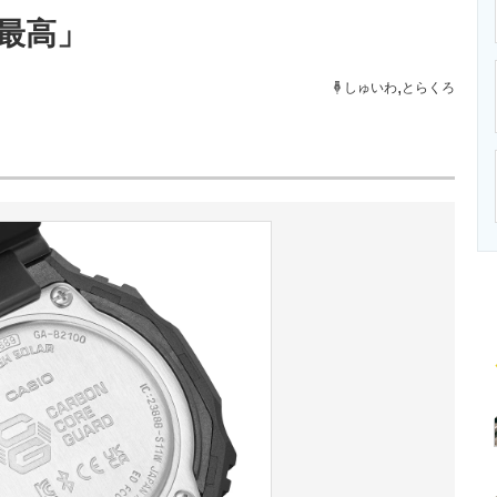
ニクス専門サイト
電子設計の基本と応用
エネルギーの専
最高」
,
しゅいわ
とらくろ