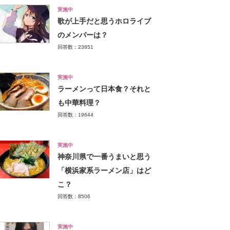
実施中
歌が上手だと思うホロライブ
のメンバーは？
回答数：23851
実施中
ラーメンって日本食？それと
も中華料理？
回答数：19644
実施中
神奈川県で一番うまいと思う
「横浜家系ラーメン店」はど
こ？
回答数：8506
実施中