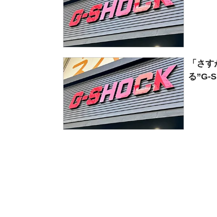
「さす
る”G-