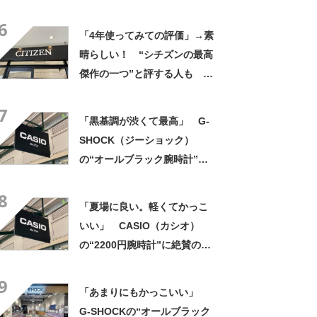
上に軽い」「理想的な逸品」
6
「4年使ってみての評価」→素
晴らしい！ “シチズンの最高
傑作の一つ”と評する人も 軽
くて多機能な“電波ソーラー腕
7
時計”が大好評！
「黒基調が渋くて最高」 G-
SHOCK（ジーショック）
の“オールブラック腕時計”が
大人気 「手になじんで着け
8
ているのも忘れる」「仕事で
「夏場に良い。軽くてかっこ
使用しても違和感ない」
いい」 CASIO（カシオ）
の“2200円腕時計”に絶賛の
声 「軽量で薄型で文句な
9
し」「雰囲気あっていい」
「あまりにもかっこいい」
「これぞチプカシ」
G-SHOCKの“オールブラック