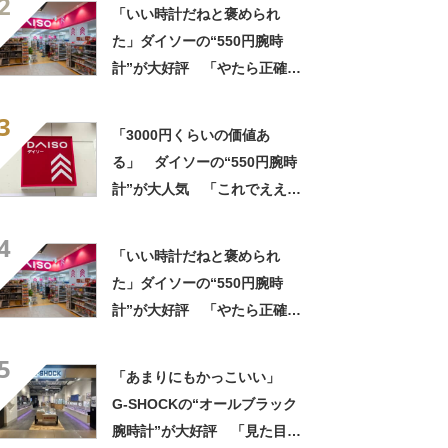
2
棒です」
「いい時計だねと褒められ
た」ダイソーの“550円腕時
計”が大好評 「やたら正確」
「550円とは思えない」「色
3
違いで2本持ってる」
「3000円くらいの価値あ
る」 ダイソーの“550円腕時
計”が大人気 「これでええや
ん」「5気圧防水でこの値段」
4
「腕時計問題が解決した」
「いい時計だねと褒められ
た」ダイソーの“550円腕時
計”が大好評 「やたら正確」
「550円とは思えない」「色
5
違いで2本持ってる」
「あまりにもかっこいい」
G-SHOCKの“オールブラック
腕時計”が大好評 「見た目以