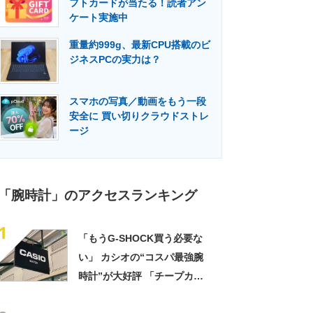
フトカードが当たる！読者アン
門メディア
建設×テクノロジーの最前線
ケート実施中
重量約999g、最新CPU搭載のビ
ジネスPCの実力は？
スマホの写真／動画をもう一段
安全に 買い切りクラウドストレ
ージ
「腕時計」のアクセスランキング
1
「もうG-SHOCK買う必要な
い」 カシオの“コスパ最強腕
時計”が大好評 「チープカシ
オとは呼べない」「仕事の相