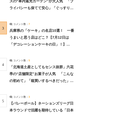
ズの“車内遮光カーテン”が大人気 「プ
ライバシーも保てて安心」「ぐっすり眠
れました」（2/2） | ライフ ねとらぼリ
サーチ：2ページ目
コメント数：
7
3
兵庫県の「ケーキ」の名店10選！ 一番
うまいと思う店はどこ？【7月12日は
「デコレーションケーキの日」！】
（2/4） | 兵庫県 ねとらぼリサーチ：2ペ
ージ目
コメント数：
5
4
「北海道土産としてもセンス抜群」六花
亭の“店舗限定”お菓子が人気 「こんな
の初めて」「箱買いするべきだった」
（1/2） | 北海道 ねとらぼリサーチ
コメント数：
3
5
【バレーボール】ネーションズリーグ日
本ラウンドで活躍を期待している「日本