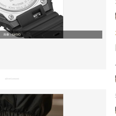
画像：
CASIO
advertisement