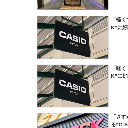
「軽く
K”に好
「軽く
K”に好
「さす
る”G-