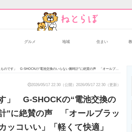
グルメ
地域
住まい
と未来を見通す
スマホと通信の最新トレンド
進化するPCとデ
です」 G-SHOCKの“電池交換のいらない腕時計”に絶賛の声 「オールブラックがクールでカッコいい」「軽くて快適」「デザインが最高」
のいまが分かる
企業ITのトレンドを詳説
経営リーダーの
2026/05/17 22:30（公開）
2026/05/17 22:30（更新）
」 G-SHOCKの“電池交換の
T製品の総合サイト
IT製品の技術・比較・事例
製造業のIT導入
計”に絶賛の声 「オールブラッ
カッコいい」「軽くて快適」