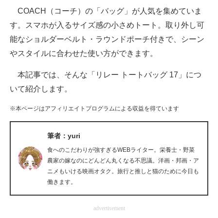
COACH（コーチ）の「バッグ」が人気を集めていま
ITの今と未来を見通す
す。スマホが入るサイズ感の小さめトート。取り外し可
能なショルダーベルト・ラウンドポーチ付きで、シーン
スマホと通信の最新トレンド
やスタイルに合わせた使い方ができます。
進化するPCとデバイスの未来
本記事では、そんな「リレー トートバッグ 17」につ
好きが集まる 比べて選べる
いて紹介します。
ビジネスと働き方のヒント
※本ページはアフィリエイトプログラムによる収益を得ています
AI活用のいまが分かる
筆者：yuri
企業ITのトレンドを詳説
食へのこだわりが強すぎるWEBライター。栄養士・野菜
農家の嫁なのにどんどん丸くなる不思議。洋画・邦画・ア
経営リーダーのコミュニティ
ニメもいける映画オタク。旅行と推しと猫のために今日も
働きます。
マーケ×ITの今がよく分かる
advertisement
ITエンジニア向け専門サイト