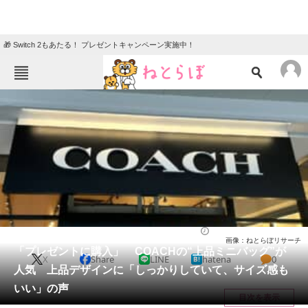
🎁 Switch 2もあたる！ プレゼントキャンペーン実施中！
ねとらぼメニュー
TOP
ニュース
エンタメ
クイズ
グルメ
地域
住まい
教育・育児
動物
リサーチ
バッグ
2026/05/16 13:40（公開）
画像：ねとらぼリサーチ
会員記事
「プレゼントに購入」 COACHの“上品ミニバッグ”が
X
Share
LINE
hatena
0
人気 上品デザインに「しっかりしていて、サイズ感も
メディア
いい」の声
目次を表示
注目記事を集めた総合ページ