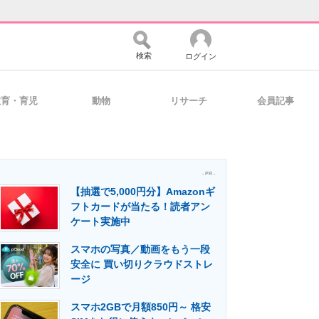
検索
ログイン
教育・育児
動物
リサーチ
会員記事
バイスの未来
好きが集まる 比べて選べる
- PR -
【抽選で5,000円分】Amazonギ
コミュニティ
マーケ×ITの今がよく分かる
フトカードが当たる！読者アン
ケート実施中
スマホの写真／動画をもう一段
・活用を支援
安全に 買い切りクラウドストレ
ージ
スマホ2GBで月額850円～ 格安