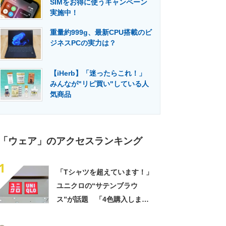
SIMをお得に使うキャンペーン
門メディア
建設×テクノロジーの最前線
実施中！
重量約999g、最新CPU搭載のビ
ジネスPCの実力は？
【iHerb】「迷ったらこれ！」
みんなが"リピ買い"している人
気商品
「ウェア」のアクセスランキング
1
「Tシャツを超えています！」
ユニクロの“サテンブラウ
ス”が話題 「4色購入しまし
た！」「着てると必ず褒めら