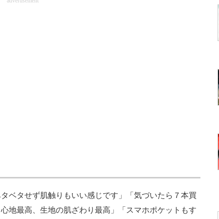
advertisement
タベタせず肌触りもいい感じです」「気づいたら７本買
き心地最高、生地の肌ざわり最高」「スマホポケットもす