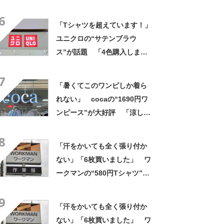
ツ”が1990→900円に 「シル
6
エットがすっきりする」「一
「Tシャツを超えています！」
枚羽織るだけでオシャレに見
ユニクロの“サテンブラウ
える」
ス”が話題 「4色購入しまし
た！」「着てると必ず褒めら
7
れる！！」
「暑くてこのワンピしか着ら
れない」 cocaの“1690円ワ
ンピース”が大好評 「涼しく
着られて、シワがよらない素
8
材感と薄さも◎」「大好きす
「汗をかいても全く張り付か
ぎて色違いも購入」
ない」「6枚買いました」 ワ
ークマンの“580円Tシャツ”が
安いのに優秀 「ひんやりし
9
た着心地が気持ちいい」「洗
「汗をかいても全く張り付か
濯してもヘタらない」
ない」「6枚買いました」 ワ