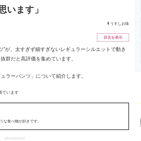
ニクス専門サイト
電子設計の基本と応用
エネルギーの専
思います」
うすしお味
目次を表示
ンツ”が、太すぎず細すぎないレギュラーシルエットで動き
も抜群だと高評価を集めています。
ュラーパンツ」について紹介します。
得ています
うな食べ物が好きです。
advertisement