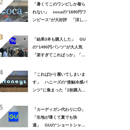
2
れる！！」
「暑くてこのワンピしか着ら
れない」 cocaの“1690円ワ
ンピース”が大好評 「涼しく
着られて、シワがよらない素
3
材感と薄さも◎」「大好きす
「結果3本も購入した」 GU
ぎて色違いも購入」
の“1490円パンツ”が大人気
「楽すぎてこればっか」「洗
濯後も乾きが早い」
4
「こればかり履いてしまいま
す」 ハニーズの“接触冷感パ
ンツ”に集まった「2枚購入し
ました」「スタイル良く見え
5
ます！」「薄手で涼しく、楽
「カーディガン代わりに◎」
チンです」の声
「生地が薄くて夏でも快
適」 GUの“ショートシャ