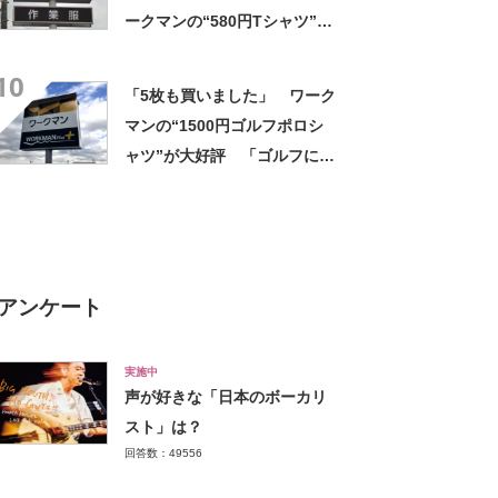
ークマンの“580円Tシャツ”が
安いのに優秀 「ひんやりし
10
た着心地が気持ちいい」「洗
「5枚も買いました」 ワーク
濯してもヘタらない」
マンの“1500円ゴルフポロシ
ャツ”が大好評 「ゴルフにも
普段使いにも最適」「汗をか
いてもすぐ乾く」「全てに大
満足しています」
アンケート
実施中
声が好きな「日本のボーカリ
スト」は？
回答数：49556