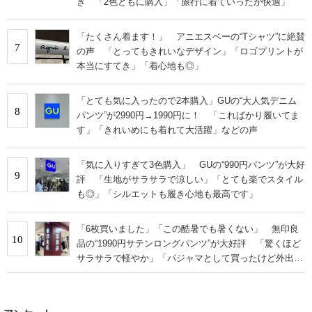
き 「2色ともに購入」「旅行に着ていったが快適」
「たくさん着ます！」 アニエスベーの“Tシャツ”に絶賛
7
の声 「とってもきれいなデザイン」「ロゴプリントが
本当にすてき」「着心地も◎」
「とても気に入ったので2本購入」GUの“大人気デニム
8
パンツ”が2990円→1990円に！ 「こればかり履いてま
す」「きれいめにも着れて大活躍」などの声
「気に入りすぎて3色購入」 GUの“990円パンツ”が大好
9
評 「生地がサラサラで涼しい」「とても楽でスタイル
も◎」「シルエットも履き心地も最高です」
「6枚買いました」「この酷暑でも暑くない」 無印良
10
品の“1990円サテンロングパンツ”が大好評 「驚くほど
サラサラで軽やか」「パジャマとして買ったけど外出用
にした」