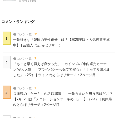
回答数：8103
コメントランキング
コメント数：
21
1
一番好きな「韓国の男性俳優」は？【2026年版・人気投票実施
中】 | 芸能人 ねとらぼリサーチ
コメント数：
7
2
「もっと早く買えば良かった」 カインズの“車内遮光カーテ
ン”が大人気 「プライバシーも保てて安心」「ぐっすり眠れま
した」（2/2） | ライフ ねとらぼリサーチ：2ページ目
コメント数：
7
3
兵庫県の「ケーキ」の名店10選！ 一番うまいと思う店はどこ？
【7月12日は「デコレーションケーキの日」！】（2/4） | 兵庫県
ねとらぼリサーチ：2ページ目
コメント数：
5