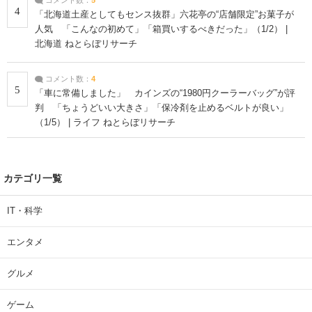
4
「北海道土産としてもセンス抜群」六花亭の“店舗限定”お菓子が
人気 「こんなの初めて」「箱買いするべきだった」（1/2） |
北海道 ねとらぼリサーチ
コメント数：
4
5
「車に常備しました」 カインズの“1980円クーラーバッグ”が評
判 「ちょうどいい大きさ」「保冷剤を止めるベルトが良い」
（1/5） | ライフ ねとらぼリサーチ
カテゴリ一覧
IT・科学
エンタメ
グルメ
ゲーム