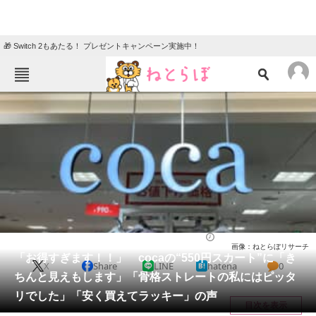
🎁 Switch 2もあたる！ プレゼントキャンペーン実施中！
ねとらぼメニュー
TOP
ニュース
エンタメ
クイズ
グルメ
地域
住まい
教育・育児
動物
リサーチ
ウェア
2026/05/18 20:50（公開）
画像：ねとらぼリサーチ
会員記事
「お得すぎます！！」 cocaの“550円スカート”に「き
X
Share
LINE
hatena
0
ちんと見えもします」「骨格ストレートの私にはピッタ
メディア
リでした」「安く買えてラッキー」の声
目次を表示
注目記事を集めた総合ページ