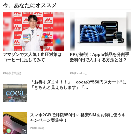
今、あなたにオススメ
アマゾンで大人気！血圧対策は
FPが解説！Apple製品を分割手
コーヒーに足してみて
数料0円で入手する方法とは？
PR(森永乳業)
PR(Fav-Log)
「お得すぎます！！」 cocaの“550円スカート”に
「きちんと見えもします」「...
スマホ2GBで月額850円～ 格安SIMをお得に使うキ
ャンペーン実施中！
PR(IIJmio)