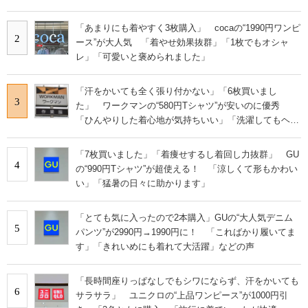
らない」
「あまりにも着やすく3枚購入」 cocaの“1990円ワンピ
2
ース”が大人気 「着やせ効果抜群」「1枚でもオシャ
レ」「可愛いと褒められました」
「汗をかいても全く張り付かない」「6枚買いまし
3
た」 ワークマンの“580円Tシャツ”が安いのに優秀
「ひんやりした着心地が気持ちいい」「洗濯してもヘタ
らない」
「7枚買いました」「着痩せするし着回し力抜群」 GU
4
の“990円Tシャツ”が超使える！ 「涼しくて形もかわい
い」「猛暑の日々に助かります」
「とても気に入ったので2本購入」GUの“大人気デニム
5
パンツ”が2990円→1990円に！ 「こればかり履いてま
す」「きれいめにも着れて大活躍」などの声
「長時間座りっぱなしでもシワにならず、汗をかいても
6
サラサラ」 ユニクロの“上品ワンピース”が1000円引