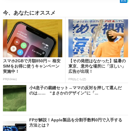
今、あなたにオススメ
スマホ2GBで月額850円～ 格安
【その発想はなかった】猛暑の
SIMをお得に使うキャンペーン
東京、意外な場所に「涼しい」
実施中！
広告が出現！
PR(IIJmio)
PR(ねとらぼ)
小4息子の裁縫セット→ママの反対を押して選んだ
のは…… “まさかのデザイン”に「...
FPが解説！Apple製品を分割手数料0円で入手する
方法とは？