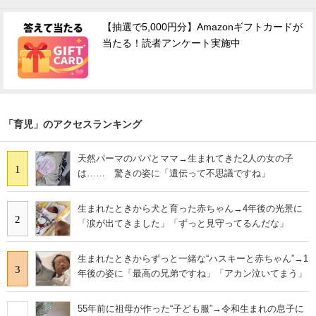
【抽選で5,000円分】Amazonギフトカードが
当たる！読者アンケート実施中
「育児」のアクセスランキング
天然パーマのパパとママ→生まれてきた2人の女の子
1
は…… 驚きの姿に「遺伝って不思議ですね」
生まれたときから犬と育った赤ちゃん→4年後の光景に
2
「涙が出てきました」「ずっと見守ってるんだな」
生まれたときからずっと一緒な“ハスキーと赤ちゃん”→1
3
年後の姿に「最高の兄弟ですね」「アカン泣いてまう」
55年前に祖母が作った“子ども服”→令和生まれの息子に