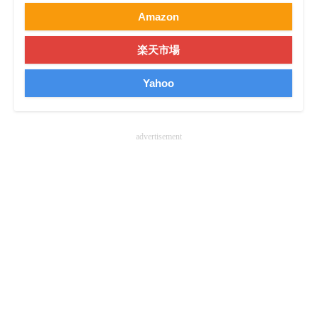
Amazon
企業向けIT製品の総合サイト
IT製品の技術・比較・事例
楽天市場
製造業のIT導入・活用を支援
Yahoo
モノづくり技術者専門サイト
advertisement
エレクトロニクス専門サイト
電子設計の基本と応用
エネルギーの専門メディア
建設×テクノロジーの最前線
ちょっと気になるネットの話題