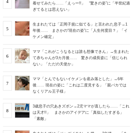
4
着せてみたら……「えっー!!」 “驚きの姿”に「半世紀過
ぎてるとは思えない」
生まれたては「正岡子規に似てる」と言われた息子→1
5
年後…… まさかの“現在の姿”に「人生何度目？」「イ
ケメン確定」
ママ「これがこうなるとは誰も想像できん」→生まれた
6
て赤ちゃんが3カ月後…… 驚きの成長姿に「信じられ
ない」「ただの天使か」
ママ「とんでもないイケメンを産み落とした」→6年
7
後…… 現在の姿に「これは二度見する」「親バカでは
なくリアル王子様」
3歳息子の穴あきズボン→2児ママが直したら……「これ
8
は天才!!」 まさかのアイデアに「真似したすぎる」
「素敵」