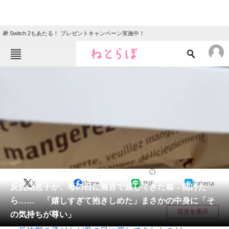
🎁 Switch 2もあたる！ プレゼントキャンペーン実施中！
ねとらぼメニュー
TOP
ニュース
エンタメ
クイズ
グルメ
地域
住まい
教育・育児
動物
リサーチ
育児
2026/05/18 21:00（公開）
X
Share
LINE
hatena
会員記事
反抗期息子が、母の日に無言で渡してきた箱→開けた
ら…… 「嬉しすぎて抱きしめた」まさかの中身に「そ
メディア
目次を表示
の気持ちが尊い」
注目記事を集めた総合ページ