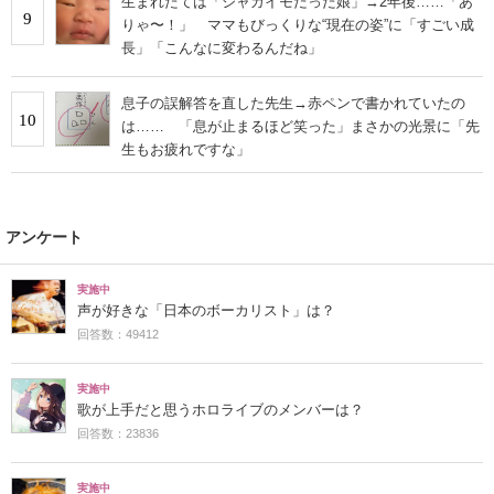
生まれたては「ジャガイモだった娘」→2年後……「あ
9
りゃ〜！」 ママもびっくりな“現在の姿”に「すごい成
長」「こんなに変わるんだね」
息子の誤解答を直した先生→赤ペンで書かれていたの
10
は…… 「息が止まるほど笑った」まさかの光景に「先
生もお疲れですな」
アンケート
実施中
声が好きな「日本のボーカリスト」は？
回答数：49412
実施中
歌が上手だと思うホロライブのメンバーは？
回答数：23836
実施中