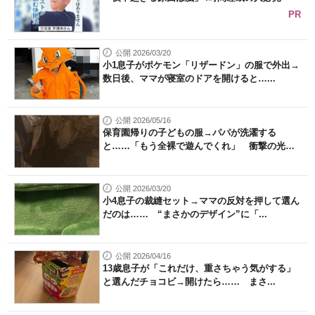
PR
公開 2026/03/20
小1息子がポケモン「リザードン」の服で外出→
数日後、ママが寝室のドアを開けると…...
公開 2026/05/16
保育園帰りの子どもの服→パパが洗濯する
と……「もう全裸で遊んでくれ」 衝撃の光
景...
公開 2026/03/20
小4息子の裁縫セット→ママの反対を押して選ん
だのは…… “まさかのデザイン”に「...
公開 2026/04/16
13歳息子が「これだけ、重さちゃう気がする」
と選んだチョコビ→開けたら…… まさ...