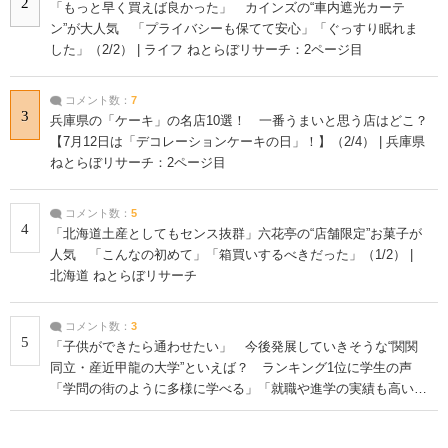
2
「もっと早く買えば良かった」 カインズの“車内遮光カーテ
ン”が大人気 「プライバシーも保てて安心」「ぐっすり眠れま
した」（2/2） | ライフ ねとらぼリサーチ：2ページ目
コメント数：
7
3
兵庫県の「ケーキ」の名店10選！ 一番うまいと思う店はどこ？
【7月12日は「デコレーションケーキの日」！】（2/4） | 兵庫県
ねとらぼリサーチ：2ページ目
コメント数：
5
4
「北海道土産としてもセンス抜群」六花亭の“店舗限定”お菓子が
人気 「こんなの初めて」「箱買いするべきだった」（1/2） |
北海道 ねとらぼリサーチ
コメント数：
3
5
「子供ができたら通わせたい」 今後発展していきそうな“関関
同立・産近甲龍の大学”といえば？ ランキング1位に学生の声
「学問の街のように多様に学べる」「就職や進学の実績も高い」
| 大学 ねとらぼリサーチ