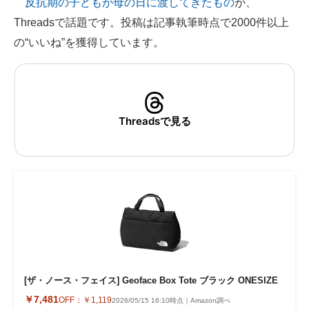
反抗期の子どもが母の日に渡してきたもの
が、
Threadsで話題です。投稿は記事執筆時点で2000件以上
ITの今と未来を見通す
の“いいね”を獲得しています。
スマホと通信の最新トレンド
進化するPCとデバイスの未来
好きが集まる 比べて選べる
Threadsで見る
ビジネスと働き方のヒント
AI活用のいまが分かる
企業ITのトレンドを詳説
経営リーダーのコミュニティ
マーケ×ITの今がよく分かる
[ザ・ノース・フェイス] Geoface Box Tote ブラック ONESIZE
ITエンジニア向け専門サイト
￥7,481
OFF：
￥1,119
2026/05/15 16:10時点｜Amazon調べ