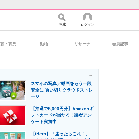
検索
ログイン
教育・育児
動物
リサーチ
会員記事
バイスの未来
好きが集まる 比べて選べる
- PR -
スマホの写真／動画をもう一段
コミュニティ
マーケ×ITの今がよく分かる
安全に 買い切りクラウドストレ
ージ
【抽選で5,000円分】Amazonギ
・活用を支援
フトカードが当たる！読者アン
ケート実施中
【iHerb】「迷ったらこれ！」