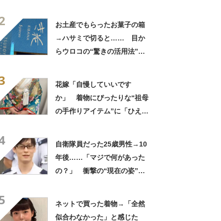
実”が160万再生「知らぬが
2
仏」
お土産でもらったお菓子の箱
→ハサミで切ると…… 目か
らウロコの“驚きの活用法”に
「知らなかった…」「発想力
3
が羨ましい」
花嫁「自慢していいです
か」 着物にぴったりな“祖母
の手作りアイテム”に「ひえ
ー！」「センスが素晴らし
4
い」「モデルさんかと」
自衛隊員だった25歳男性→10
年後……「マジで何があった
の？」 衝撃の“現在の姿”が
180万再生「別人…？」「好
5
きに生きんしゃい」
ネットで買った着物→「全然
似合わなかった」と感じた