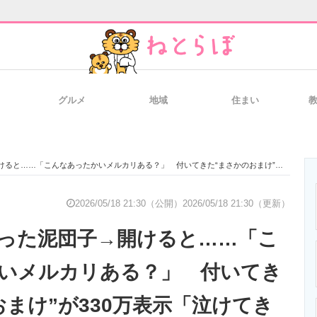
グルメ
地域
住まい
と未来を見通す
スマホと通信の最新トレンド
進化するPCとデ
「こんなあったかいメルカリある？」 付いてきた“まさかのおまけ”が330万表示「泣けてきちゃうわ」
のいまが分かる
企業ITのトレンドを詳説
経営リーダーの
2026/05/18 21:30（公開）
2026/05/18 21:30（更新）
った泥団子→開けると……「こ
T製品の総合サイト
IT製品の技術・比較・事例
製造業のIT導入
いメルカリある？」 付いてき
おまけ”が330万表示「泣けてき