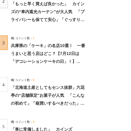
2
「もっと早く買えば良かった」 カイン
ズの“車内遮光カーテン”が大人気 「プ
ライバシーも保てて安心」「ぐっすり眠
れました」（2/2） | ライフ ねとらぼリ
サーチ：2ページ目
コメント数：
7
3
兵庫県の「ケーキ」の名店10選！ 一番
うまいと思う店はどこ？【7月12日は
「デコレーションケーキの日」！】
（2/4） | 兵庫県 ねとらぼリサーチ：2ペ
ージ目
コメント数：
5
4
「北海道土産としてもセンス抜群」六花
亭の“店舗限定”お菓子が人気 「こんな
の初めて」「箱買いするべきだった」
（1/2） | 北海道 ねとらぼリサーチ
コメント数：
4
5
「車に常備しました」 カインズ