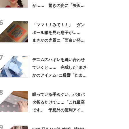
が…… 驚きの姿に「矢沢あ
い作品から飛び出してきたの
6
かと」「どんどん着てほし
「ママ！！みて！！」 ダン
い」
ボール箱を見た息子が……
まさかの光景に「面白い発
見」「ほんと奇跡」
7
デニムのハギレを縫い合わせ
ていくと…… 完成した“まさ
かのアイテム”に反響「たまら
ん」「最高」
8
眠っている手ぬぐい、パタパ
タ折るだけで……「これ最高
です」 予想外の便利アイテ
ムに「縫わずに作れるのいい
9
ですね！」