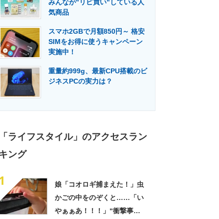
みんなが"リピ買い"している人
門メディア
建設×テクノロジーの最前線
気商品
スマホ2GBで月額850円～ 格安
SIMをお得に使うキャンペーン
実施中！
重量約999g、最新CPU搭載のビ
ジネスPCの実力は？
「ライフスタイル」のアクセスラン
キング
1
娘「コオロギ捕まえた！」虫
かごの中をのぞくと……「い
やぁぁあ！！！」“衝撃事