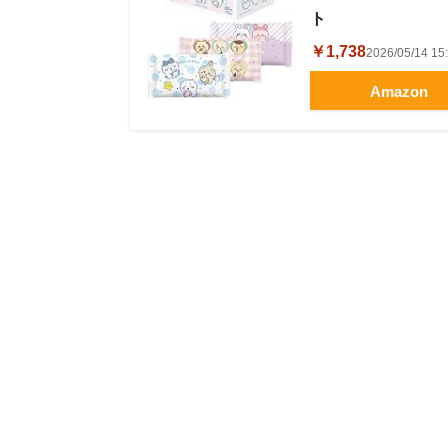
ト
￥1,738
2026/05/14 
Amazon