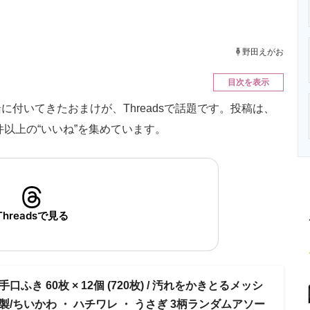
ニクス専門サイト
電子設計の基本と応用
エネルギーの専
野田えがお
目次を表示
付いてきたおまけが、Threadsで話題です。投稿は、
件以上の“いいね”を集めています。
Threadsで見る
手口ふき 60枚 × 12個 (720枚) / 汚れをかきとるメッシ
製/ちいかわ ・ ハチワレ ・ うさぎ 3柄ランダムアソー