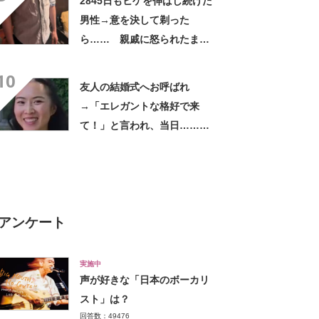
2845日もヒゲを伸ばし続けた
男性→意を決して剃った
ら…… 親戚に怒られたまさ
かの理由に「えぇwwwそんな
10
ぁ」「どんまいです」
友人の結婚式へお呼ばれ
→「エレガントな格好で来
て！」と言われ、当日……ま
さかの参列姿に「いやすごお
おお！」「天才」【海外】
アンケート
実施中
声が好きな「日本のボーカリ
スト」は？
回答数：49476