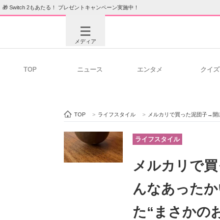
🎁 Switch 2もあたる！ プレゼントキャンペーン実施中！
メディア
TOP
ニュース
エンタメ
クイズ
注目記事を集めた総合ページ
ITの今
TOP
>
ライフスタイル
>
メルカリで買った泥団子→開けると……
ビジネスと働き方のヒント
AI活用
ライフスタイル
メルカリで買
ITエンジニア向け専門サイト
企業向けI
んなあったか
た“まさかの