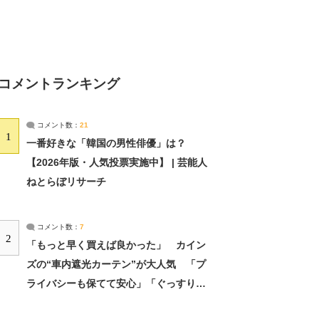
コメントランキング
コメント数：
21
1
一番好きな「韓国の男性俳優」は？
【2026年版・人気投票実施中】 | 芸能人
ねとらぼリサーチ
コメント数：
7
2
「もっと早く買えば良かった」 カイン
ズの“車内遮光カーテン”が大人気 「プ
ライバシーも保てて安心」「ぐっすり眠
れました」（2/2） | ライフ ねとらぼリ