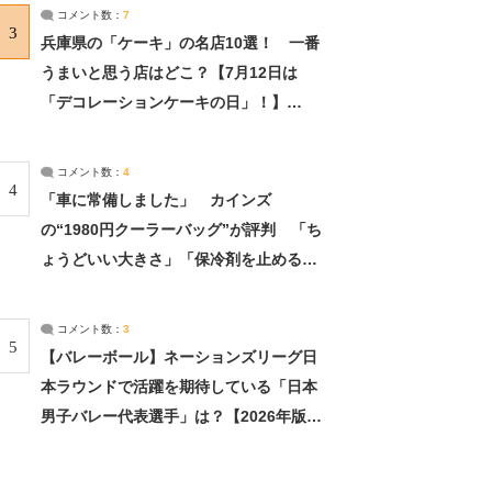
サーチ：2ページ目
コメント数：
7
3
兵庫県の「ケーキ」の名店10選！ 一番
うまいと思う店はどこ？【7月12日は
「デコレーションケーキの日」！】
（2/4） | 兵庫県 ねとらぼリサーチ：2ペ
ージ目
コメント数：
4
4
「車に常備しました」 カインズ
の“1980円クーラーバッグ”が評判 「ち
ょうどいい大きさ」「保冷剤を止めるベ
ルトが良い」（1/5） | ライフ ねとらぼ
リサーチ
コメント数：
3
5
【バレーボール】ネーションズリーグ日
本ラウンドで活躍を期待している「日本
男子バレー代表選手」は？【2026年版・
人気投票実施中】（投票結果） | スポー
ツ ねとらぼリサーチ