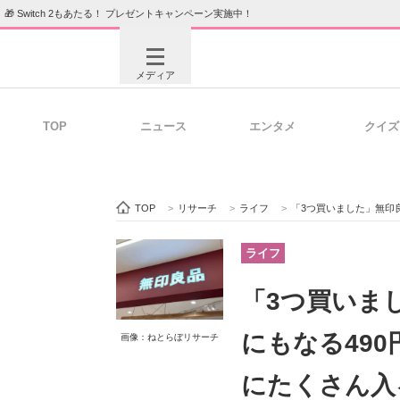
🎁 Switch 2もあたる！ プレゼントキャンペーン実施中！
メディア
TOP
ニュース
エンタメ
クイズ
注目記事を集めた総合ページ
ITの今
TOP
>
リサーチ
>
ライフ
>
「3つ買いました」無印良品の“ミニ
ビジネスと働き方のヒント
AI活用
ライフ
「3つ買いま
ITエンジニア向け専門サイト
企業向けI
にもなる49
画像：ねとらぼリサーチ
にたくさん入