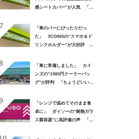
感シートカバー”が人気 「座
った時にふわっとしてて良い
7
感じ」「シートも汚れない」
「車のバーにぴったりだっ
た」 3COINSの“スマホ＆ド
リンクホルダー”が大好評
「ドリンクホルダーが二つあ
8
って便利」「もっと早く買え
「車に常備しました」 カイ
ばよかった」
ンズの“1980円クーラーバッ
グ”が評判 「ちょうどいい大
きさ」「保冷剤を止めるベル
9
トが良い」
「レンジで温めてそのまま食
卓に」 ダイソーの“耐熱ガラ
ス製容器”に高評価の声 「冷
蔵庫にぴったり」「フタが簡
10
単で使いやすい」