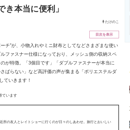
ニクス専門サイト
電子設計の基本と応用
エネルギーの専
でき本当に便利」
たけのこ
目次を表示
ポーチ”が、小物入れやミニ財布としてなどさまざまな使い
ブルファスナー仕様になっており、メッシュ側の収納スペ
のが特徴。「3個目です」「ダブルファスナーが本当に
かさばらない」など高評価の声が集まる「ポリエステルダ
していきます！
得ています
近所の友人とレイトショーに行くのが日々のしあわせ。旅行とおいしい