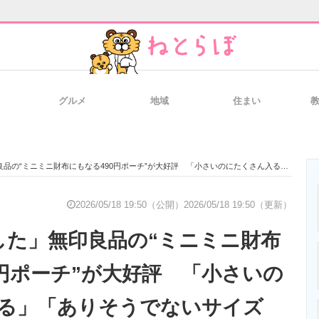
グルメ
地域
住まい
と未来を見通す
スマホと通信の最新トレンド
進化するPCとデ
ミニ財布にもなる490円ポーチ”が大好評 「小さいのにたくさん入る」「ありそうでないサイズ感」「仕分けでき本当に便利」
のいまが分かる
企業ITのトレンドを詳説
経営リーダーの
2026/05/18 19:50（公開）
2026/05/18 19:50（更新）
した」無印良品の“ミニミニ財布
T製品の総合サイト
IT製品の技術・比較・事例
製造業のIT導入
0円ポーチ”が大好評 「小さいの
る」「ありそうでないサイズ