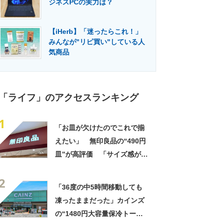
ジネスPCの実力は？
門メディア
建設×テクノロジーの最前線
【iHerb】「迷ったらこれ！」
みんなが"リピ買い"している人
気商品
「ライフ」のアクセスランキング
1
「お皿が欠けたのでこれで揃
えたい」 無印良品の“490円
皿”が高評価 「サイズ感が絶
妙」「食洗機やレンジで使え
2
るのが◎」「何をのせても映
「36度の中5時間移動しても
える」
凍ったままだった」カインズ
の“1480円大容量保冷トー