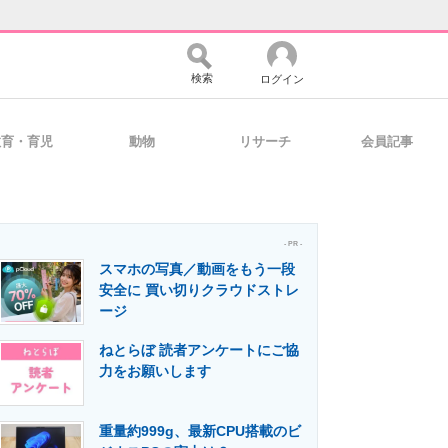
検索
ログイン
教育・育児
動物
リサーチ
会員記事
バイスの未来
好きが集まる 比べて選べる
- PR -
スマホの写真／動画をもう一段
コミュニティ
マーケ×ITの今がよく分かる
安全に 買い切りクラウドストレ
ージ
ねとらぼ 読者アンケートにご協
・活用を支援
力をお願いします
重量約999g、最新CPU搭載のビ