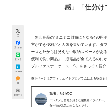
モノづくり技術者専門サイト
エレクトロ
感」「仕分け
ちょっと気になるネットの話題
X
無印良品の“ミニミニ財布にもなる490円
方ができ便利だと人気を集めています。ダ
Share
ースと外からは見えない収納スペースがある
便利で良い商品」「必需品が全て入るのに
LINE
ブルファスナーケース・S」をさっそく紹介
hatena
※本ページはアフィリエイトプログラムによる収益を
0
筆者：たけのこ
Home
エンタメと自然が好きな編集者／ライター。
食べ物が元気のみなもとです。