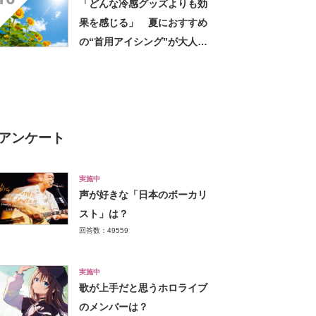
「どんな冷感グッズよりも効
果を感じる」 夏におすすめ
の“首用アイシング”が大人
気 「使いやすい」「夏のゴ
ルフの必需品」
アンケート
実施中
声が好きな「日本のボーカリ
スト」は？
回答数：49559
実施中
歌が上手だと思うホロライブ
のメンバーは？