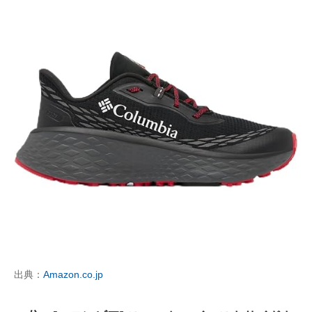
出典：
Amazon.co.jp