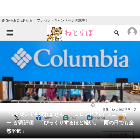
🎁 Switch 2もあたる！ プレゼントキャンペーン実施中！
ねとらぼメニュー
TOP
ニュース
エンタメ
クイズ
グルメ
地域
住まい
教育・育児
動物
リサーチ
シューズ
2026/05/18 17:30（公開）
画像：ねとらぼリサーチ
会員記事
「1日履いても疲れません」 コロンビアの“スニーカ
X
Share
LINE
hatena
0
ー”が高評価 「びっくりするほど軽い」「雨の日でも全
メディア
然平気」
目次を表示
注目記事を集めた総合ページ