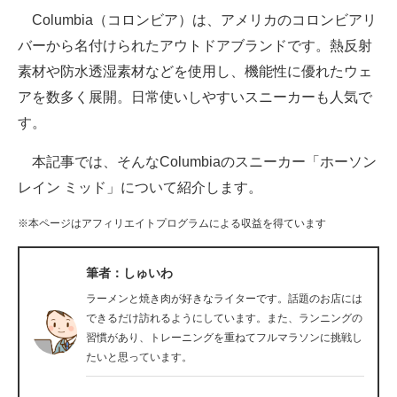
Columbia（コロンビア）は、アメリカのコロンビアリ
ITの今と未来を見通す
バーから名付けられたアウトドアブランドです。熱反射
素材や防水透湿素材などを使用し、機能性に優れたウェ
スマホと通信の最新トレンド
アを数多く展開。日常使いしやすいスニーカーも人気で
進化するPCとデバイスの未来
す。
好きが集まる 比べて選べる
本記事では、そんなColumbiaのスニーカー「ホーソン
レイン ミッド」について紹介します。
ビジネスと働き方のヒント
※本ページはアフィリエイトプログラムによる収益を得ています
AI活用のいまが分かる
企業ITのトレンドを詳説
筆者：しゅいわ
ラーメンと焼き肉が好きなライターです。話題のお店には
経営リーダーのコミュニティ
できるだけ訪れるようにしています。また、ランニングの
習慣があり、トレーニングを重ねてフルマラソンに挑戦し
マーケ×ITの今がよく分かる
たいと思っています。
ITエンジニア向け専門サイト