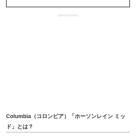
企業向けIT製品の総合サイト
advertisement
IT製品の技術・比較・事例
製造業のIT導入・活用を支援
モノづくり技術者専門サイト
エレクトロニクス専門サイト
電子設計の基本と応用
エネルギーの専門メディア
建設×テクノロジーの最前線
ちょっと気になるネットの話題
Columbia（コロンビア）「ホーソンレイン ミッ
ド」とは？