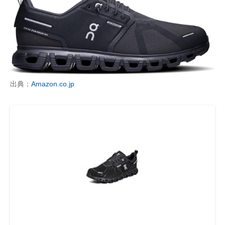
出典：
Amazon.co.jp