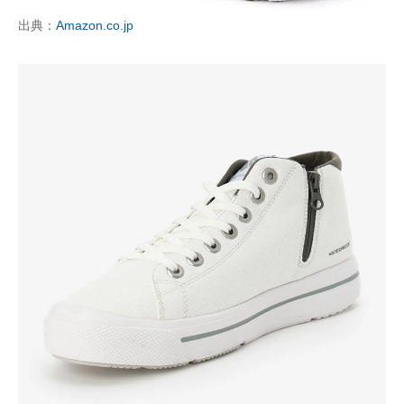
出典：
Amazon.co.jp