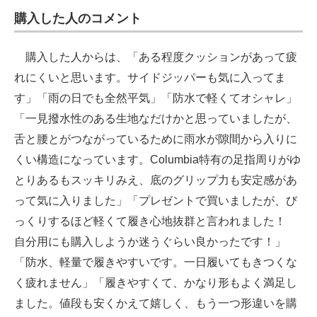
購入した人のコメント
購入した人からは、「ある程度クッションがあって疲
れにくいと思います。サイドジッパーも気に入ってま
す」「雨の日でも全然平気」「防水で軽くてオシャレ」
「一見撥水性のある生地なだけかと思っていましたが、
舌と腰とがつながっているために雨水が隙間から入りに
くい構造になっています。Columbia特有の足指周りがゆ
とりあるもスッキリみえ、底のグリップ力も安定感があ
って気に入りました」「プレゼントで買いましたが、び
っくりするほど軽くて履き心地抜群と言われました！
自分用にも購入しようか迷うぐらい良かったです！」
「防水、軽量で履きやすいです。一日履いてもきつくな
く疲れません」「履きやすくて、かなり形もよく満足し
ました。値段も安くかえて嬉しく、もう一つ形違いを購