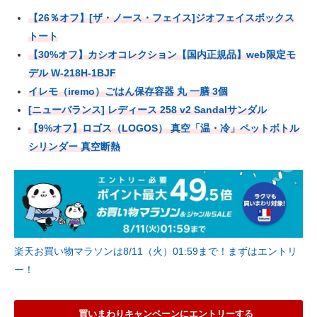
【26％オフ】[ザ・ノース・フェイス]ジオフェイスボックス
トート
【30%オフ】カシオコレクション【国内正規品】web限定モ
デル W-218H-1BJF
イレモ（iremo）ごはん保存容器 丸 一膳 3個
[ニューバランス] レディース 258 v2 Sandalサンダル
【9%オフ】ロゴス（LOGOS） 真空「温・冷」ペットボトル
シリンダー 真空断熱
楽天お買い物マラソンは8/11（火）01:59まで！まずはエントリ
ー！
買いまわりキャンペーンにエントリーする