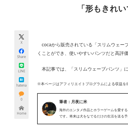
モノづくり技術者専門サイト
エレクトロ
「形もきれい
ちょっと気になるネットの話題
X
cocaから販売されている「スリムウェー
くことができ、使いやすいパンツだと高評
Share
本記事では、「スリムウェーブパンツ」に
LINE
※本ページはアフィリエイトプログラムによる収益を
hatena
0
筆者：月夜に米
海外のエンタメ作品とホラーゲームを愛する
Home
です。将来は犬をなでるだけの生活を送る予