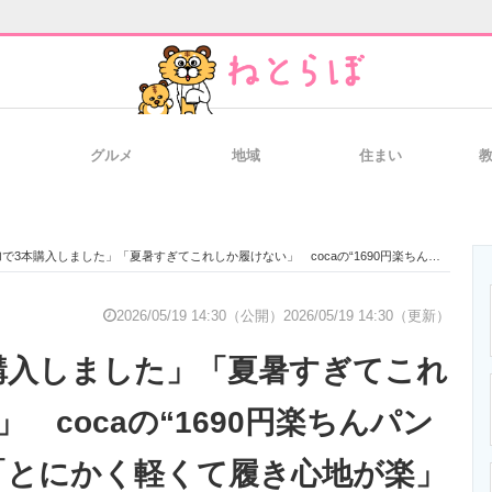
グルメ
地域
住まい
と未来を見通す
スマホと通信の最新トレンド
進化するPCとデ
本購入しました」「夏暑すぎてこれしか履けない」 cocaの“1690円楽ちんパンツ”が好評 「とにかく軽くて履き心地が楽」「形もきれいで薄くてサラサラ」
のいまが分かる
企業ITのトレンドを詳説
経営リーダーの
2026/05/19 14:30（公開）
2026/05/19 14:30（更新）
購入しました」「夏暑すぎてこれ
T製品の総合サイト
IT製品の技術・比較・事例
製造業のIT導入
 cocaの“1690円楽ちんパン
「とにかく軽くて履き心地が楽」