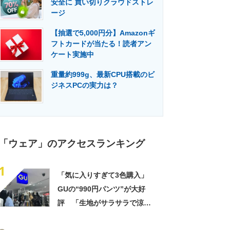
安全に 買い切りクラウドストレ
門メディア
建設×テクノロジーの最前線
ージ
【抽選で5,000円分】Amazonギ
フトカードが当たる！読者アン
ケート実施中
重量約999g、最新CPU搭載のビ
ジネスPCの実力は？
「ウェア」のアクセスランキング
1
「気に入りすぎて3色購入」
GUの“990円パンツ”が大好
評 「生地がサラサラで涼し
い」「とても楽でスタイルも