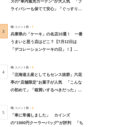
ズの“車内遮光カーテン”が大人気 「プ
ライバシーも保てて安心」「ぐっすり眠
れました」（2/2） | ライフ ねとらぼリ
サーチ：2ページ目
コメント数：
7
3
兵庫県の「ケーキ」の名店10選！ 一番
うまいと思う店はどこ？【7月12日は
「デコレーションケーキの日」！】
（2/4） | 兵庫県 ねとらぼリサーチ：2ペ
ージ目
コメント数：
5
4
「北海道土産としてもセンス抜群」六花
亭の“店舗限定”お菓子が人気 「こんな
の初めて」「箱買いするべきだった」
（1/2） | 北海道 ねとらぼリサーチ
コメント数：
4
5
「車に常備しました」 カインズ
の“1980円クーラーバッグ”が評判 「ち