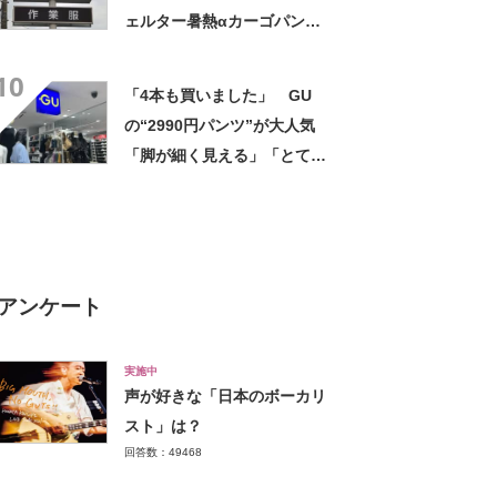
ェルター暑熱αカーゴパン
ツ”への反応 「軽くて涼し
10
い」一方、耐久性を心配する
「4本も買いました」 GU
声も
の“2990円パンツ”が大人気
「脚が細く見える」「とても
柔らかく履き心地抜群」「仕
事でもプライベートでも重宝
します」
アンケート
実施中
声が好きな「日本のボーカリ
スト」は？
回答数：49468