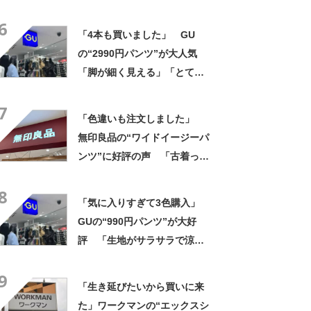
ツ”が大好評 「驚くほどサラ
6
サラで軽やか」「パジャマと
「4本も買いました」 GU
して買ったけど外出用にし
の“2990円パンツ”が大人気
た」
「脚が細く見える」「とても
柔らかく履き心地抜群」「仕
7
事でもプライベートでも重宝
「色違いも注文しました」
します」
無印良品の“ワイドイージーパ
ンツ”に好評の声 「古着っぽ
い素材感」「薄手で夏もいけ
8
そう」
「気に入りすぎて3色購入」
GUの“990円パンツ”が大好
評 「生地がサラサラで涼し
い」「とても楽でスタイルも
9
◎」「シルエットも履き心地
「生き延びたいから買いに来
も最高です」
た」ワークマンの“エックスシ