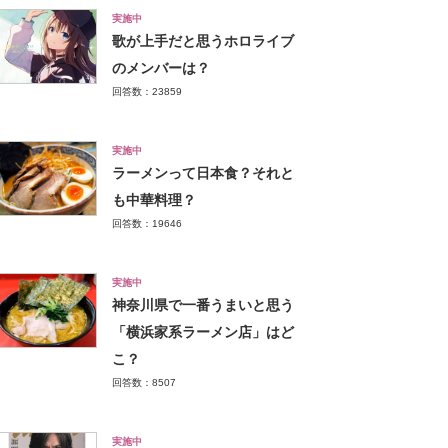
実施中
歌が上手だと思うホロライブ
のメンバーは？
回答数：23859
実施中
ラーメンって日本食？それと
も中華料理？
回答数：19646
実施中
神奈川県で一番うまいと思う
「横浜家系ラーメン店」はど
こ？
回答数：8507
実施中