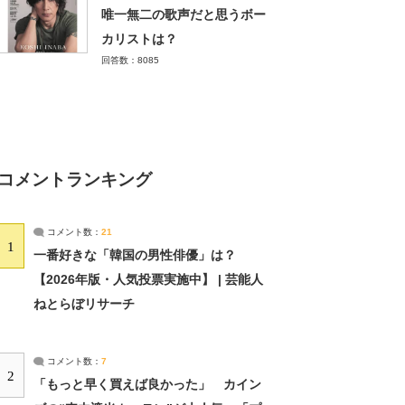
唯一無二の歌声だと思うボー
カリストは？
回答数：8085
コメントランキング
コメント数：
21
1
一番好きな「韓国の男性俳優」は？
【2026年版・人気投票実施中】 | 芸能人
ねとらぼリサーチ
コメント数：
7
2
「もっと早く買えば良かった」 カイン