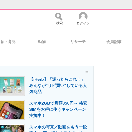
検索
ログイン
教育・育児
動物
リサーチ
会員記事
バイスの未来
好きが集まる 比べて選べる
- PR -
【iHerb】「迷ったらこれ！」
コミュニティ
マーケ×ITの今がよく分かる
みんなが"リピ買い"している人
気商品
スマホ2GBで月額850円～ 格安
・活用を支援
SIMをお得に使うキャンペーン
実施中！
スマホの写真／動画をもう一段