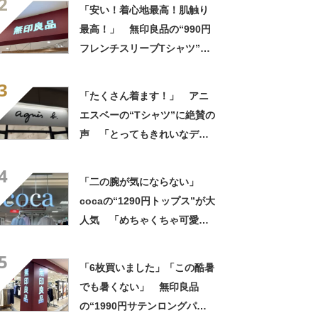
2
◎」「シルエットも履き心地
「安い！着心地最高！肌触り
も最高です」
最高！」 無印良品の“990円
フレンチスリーブTシャツ”が
大好評 「ゆったりデザイン
3
で風通しが良くストレスゼ
「たくさん着ます！」 アニ
ロ」「毎年色違いで購入して
エスベーの“Tシャツ”に絶賛の
いるぐらいお気に入り」
声 「とってもきれいなデザ
イン」「ロゴプリントが本当
4
にすてき」「着心地も◎」
「二の腕が気にならない」
cocaの“1290円トップス”が大
人気 「めちゃくちゃ可愛
い」「ユニフォームかという
5
くらい着てます」
「6枚買いました」「この酷暑
でも暑くない」 無印良品
の“1990円サテンロングパン