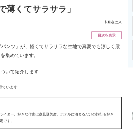
ニクス専門サイト
電子設計の基本と応用
エネルギーの専
で薄くてサラサラ」
月夜に米
目次を表示
ブパンツ」が、軽くてサラサラな生地で真夏でも涼しく履
価を集めています。
ついて紹介します！
得ています
ライター。好きな作家は森見登美彦。ホテルに泊まるだけの旅行も好き
定です。