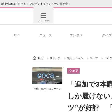
🎁 Switch 2もあたる！ プレゼントキャンペーン実施中！
メディア
TOP
ニュース
エンタメ
クイズ
注目記事を集めた総合ページ
ITの今
TOP
>
リサーチ
>
ファッション
>
ウェア
>
「追加で3
ビジネスと働き方のヒント
AI活用
ウェア
「追加で3本
画像：ねとらぼリサーチ
ITエンジニア向け専門サイト
企業向けI
しか履けない」
ツ”が好評 