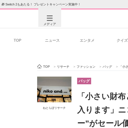
🎁 Switch 2もあたる！ プレゼントキャンペーン実施中！
メディア
TOP
ニュース
エンタメ
クイズ
注目記事を集めた総合ページ
ITの今
TOP
>
リサーチ
>
ファッション
>
バッグ
>
「小さい財
ビジネスと働き方のヒント
AI活用
バッグ
「小さい財布
ITエンジニア向け専門サイト
企業向けI
入ります」ニ
ねとらぼリサーチ
ー”がセール