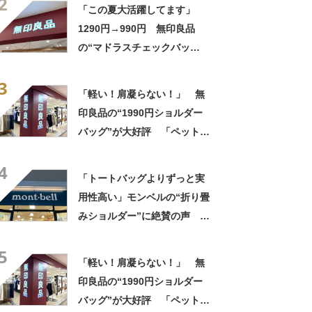
2
しゃれで、使うたびに気分が
「この夏大活躍してます」
上がります」
1290円→990円 無印良品
の“マドラスチェックバッ
グ”がお得！ 「色んな人に褒
3
められます」「シンプルな服
「軽い！肩凝らない！」 無
装の差し色に」
印良品の“1990円ショルダー
バッグ”が大好評 「ペットボ
トルも入る」「旅行用のサブ
4
バックに最適」の声
「トートバッグよりずっと実
用性高い」モンベルの“折り畳
みショルダー”に絶賛の声
「荷物がいっぱい入る」「肩
5
こりには最高に軽くて良い」
「軽い！肩凝らない！」 無
印良品の“1990円ショルダー
バッグ”が大好評 「ペットボ