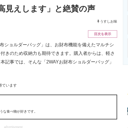
ニクス専門サイト
電子設計の基本と応用
エネルギーの専
高見えします」と絶賛の声
うすしお味
目次を表示
Yお財布ショルダーバッグ」は、お財布機能を備えたマルチシ
チ付きのため収納力も期待できます。購入者からは、軽さ
本記事では、そんな「2WAYお財布ショルダーバッグ」
得ています
うな食べ物が好きです。
advertisement