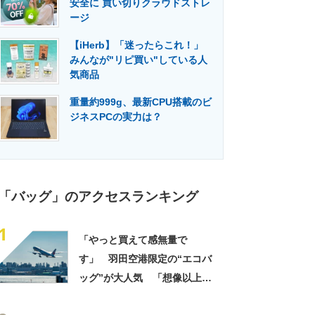
安全に 買い切りクラウドストレ
門メディア
建設×テクノロジーの最前線
ージ
【iHerb】「迷ったらこれ！」
みんなが"リピ買い"している人
気商品
重量約999g、最新CPU搭載のビ
ジネスPCの実力は？
「バッグ」のアクセスランキング
1
「やっと買えて感無量で
す」 羽田空港限定の“エコバ
ッグ”が大人気 「想像以上に
便利でした」「伊勢丹柄がお