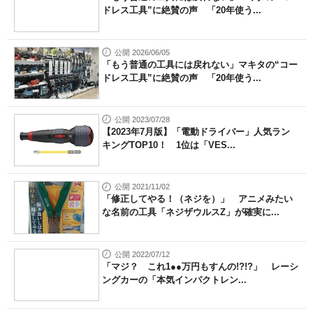
ドレス工具”に絶賛の声 「20年使う...
公開 2026/06/05
「もう普通の工具には戻れない」マキタの“コー
ドレス工具”に絶賛の声 「20年使う...
公開 2023/07/28
【2023年7月版】「電動ドライバー」人気ラン
キングTOP10！ 1位は「VES...
公開 2021/11/02
「修正してやる！（ネジを）」 アニメみたい
な名前の工具「ネジザウルスZ」が確実に...
公開 2022/07/12
「マジ？ これ1●●万円もすんの!?!?」 レーシ
ングカーの「本気インパクトレン...