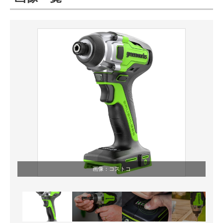
ITの今と未来を見通す
スマホと通信の最新トレンド
進化するPCとデバイスの未来
好きが集まる 比べて選べる
ビジネスと働き方のヒント
AI活用のいまが分かる
企業ITのトレンドを詳説
画像：
コストコ
経営リーダーのコミュニティ
マーケ×ITの今がよく分かる
ITエンジニア向け専門サイト