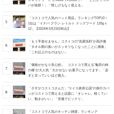
パが抜群！」「惜しげもなく使える」
「コストコで人気のペット用品」ランキングTOP10！
5
1位は「イナバ グラン レトルト ドッグフード 120g x
12」【2024年3月23日時点】
「もう手放せません」コストコの“洗濯洗剤”が高評価
6
「タオル類の臭いがスッキリなくなったことに感激」
「これ以上のものはない」
「価格がかなり良心的」 コストコで買える“亀田の柿
7
の種”が大人気「欠かせないお菓子になってます」「必
ずと言っていいほど購入」
「さすがコストコさんだ」“スイス政府公認”の旅行カバ
8
ンがコストコで買えると話題に「オシャレ。軽くてい
い、動きがいい」「安価でビックリ」
「コストコで人気のキッチン雑貨」ランキング