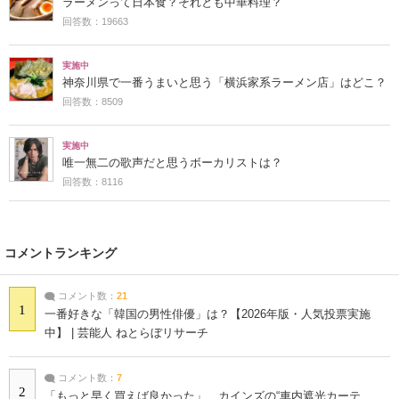
ラーメンって日本食？それとも中華料理？
回答数：19663
実施中
神奈川県で一番うまいと思う「横浜家系ラーメン店」はどこ？
回答数：8509
実施中
唯一無二の歌声だと思うボーカリストは？
回答数：8116
コメントランキング
コメント数：
21
1
一番好きな「韓国の男性俳優」は？【2026年版・人気投票実施
中】 | 芸能人 ねとらぼリサーチ
コメント数：
7
2
「もっと早く買えば良かった」 カインズの“車内遮光カーテ