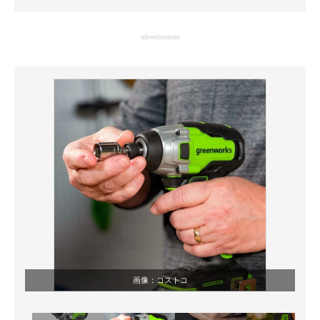
企業向けIT製品の総合サイト
advertisement
IT製品の技術・比較・事例
製造業のIT導入・活用を支援
モノづくり技術者専門サイト
エレクトロニクス専門サイト
電子設計の基本と応用
エネルギーの専門メディア
建設×テクノロジーの最前線
ちょっと気になるネットの話題
画像：
コストコ