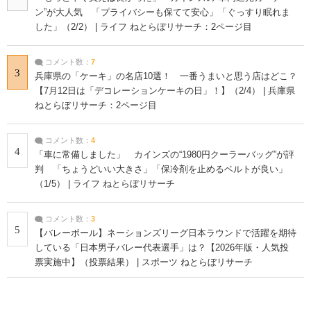
ン”が大人気 「プライバシーも保てて安心」「ぐっすり眠れま
した」（2/2） | ライフ ねとらぼリサーチ：2ページ目
コメント数：
7
3
兵庫県の「ケーキ」の名店10選！ 一番うまいと思う店はどこ？
【7月12日は「デコレーションケーキの日」！】（2/4） | 兵庫県
ねとらぼリサーチ：2ページ目
コメント数：
4
4
「車に常備しました」 カインズの“1980円クーラーバッグ”が評
判 「ちょうどいい大きさ」「保冷剤を止めるベルトが良い」
（1/5） | ライフ ねとらぼリサーチ
コメント数：
3
5
【バレーボール】ネーションズリーグ日本ラウンドで活躍を期待
している「日本男子バレー代表選手」は？【2026年版・人気投
票実施中】（投票結果） | スポーツ ねとらぼリサーチ