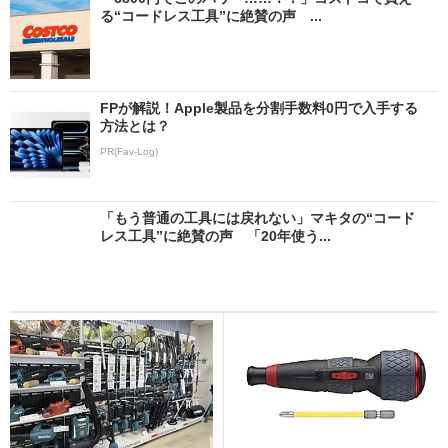
る“コードレス工具”に絶賛の声 ...
FPが解説！Apple製品を分割手数料0円で入手する
方法とは？
PR(Fav-Log)
「もう普通の工具には戻れない」マキタの“コード
レス工具”に絶賛の声 「20年使う...