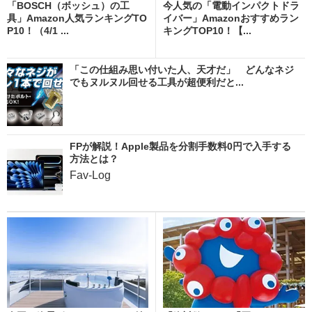
「BOSCH（ボッシュ）の工
今人気の「電動インパクトドラ
具」Amazon人気ランキングTO
イバー」Amazonおすすめラン
P10！（4/1 ...
キングTOP10！【...
「この仕組み思い付いた人、天才だ」 どんなネジ
でもヌルヌル回せる工具が超便利だと...
FPが解説！Apple製品を分割手数料0円で入手する
方法とは？
Fav-Log