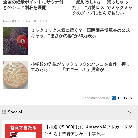
全国の絶景ポイントにサウナ付
「絶対欲しい」「買っちゃっ
きのシェア別荘を展開
た」 “万博ロス”でミャクミャ
クのグッズにとんでもない...
PR(COCO VILLA on GOETHE)
ミャクミャク人気に続く？ 国際園芸博覧会の公式
キャラ、“まさかの姿”が30万表示...
小学校の先生がミャクミャクのハンコを自作→押し
てみたら…… 「すごーい！」児童が...
Recommended by
Special
- PR -
【抽選で5,000円分】Amazonギフトカードが
当たる！読者アンケート実施中