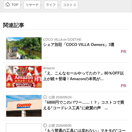
TOP
リサーチ
ライフ
コストコ
>
>
>
関連記事
COCO VILLA on GOETHE
シェア別荘「COCO VILLA Owners」3選
PR
Amazon
「え、こんなセールやってたの？」80％OFF以
上が続々登場！Amazonの本気が...
PR
公開 2026/05/24
「6800円でこのパワー……！？」コストコで買
える“コードレス工具”に絶賛の声 ...
公開 2026/06/05
「もう普通の工具には戻れない」マキタの“コー