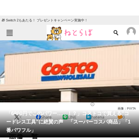
🎁 Switch 2もあたる！ プレゼントキャンペーン実施中！
ねとらぼメニュー
TOP
ニュース
エンタメ
クイズ
グルメ
地域
住まい
教育・育児
動物
リサーチ
コストコ
2026/05/24 14:30（公開）
画像：PIXTA
会員記事
「6800円でこのパワー……！？」コストコで買える“コ
X
Share
LINE
hatena
0
ードレス工具”に絶賛の声 「スーパーコスパ商品」「1
メディア
番パワフル」
画像一覧
注目記事を集めた総合ページ