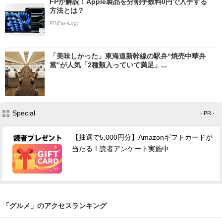
FPが解説！Apple製品を分割手数料0円で入手する
方法とは？
PR(Fav-Log)
「美味しかった」東海道新幹線の駅弁“焼売中華弁
當”が人気「2種類入っていて満足」...
Special
- PR -
【抽選で5,000円分】Amazonギフトカードが
当たる！読者アンケート実施中
「グルメ」のアクセスランキング