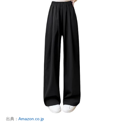
出典：
Amazon.co.jp