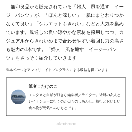
無印良品から販売されている「婦人 風を通す イー
ITの今と未来を見通す
ジーパンツ」が、「ほんと涼しい」「肌にまとわりつか
なくて良い」「シルエットもきれい」などと人気を集め
スマホと通信の最新トレンド
ています。風通しの良い涼やかな素材を採用しつつ、カ
進化するPCとデバイスの未来
ジュアルからきれいめまで合わせやすい着回し力の高さ
も魅力の1本です。「婦人 風を通す イージーパン
好きが集まる 比べて選べる
ツ」をさっそく紹介していきます！
ビジネスと働き方のヒント
※本ページはアフィリエイトプログラムによる収益を得ています
AI活用のいまが分かる
筆者：たけのこ
企業ITのトレンドを詳説
エンタメと自然が好きな編集者／ライター。近所の友人と
経営リーダーのコミュニティ
レイトショーに行くのが日々のしあわせ。旅行とおいしい
食べ物が元気のみなもとです。
マーケ×ITの今がよく分かる
advertisement
ITエンジニア向け専門サイト