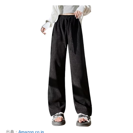
出典：
Amazon.co.jp