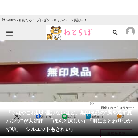
🎁 Switch 2もあたる！ プレゼントキャンペーン実施中！
ねとらぼメニュー
TOP
ニュース
エンタメ
クイズ
グルメ
地域
住まい
教育・育児
動物
リサーチ
ウェア
2026/05/20 19:50（公開）
画像：ねとらぼリサーチ
会員記事
「もはやこれ以外履けないほど」無印良品の“風を通す夏
X
Share
LINE
hatena
0
パンツ”が大好評 「ほんと涼しい」「肌にまとわりつか
メディア
ず◎」「シルエットもきれい」
目次を表示
注目記事を集めた総合ページ