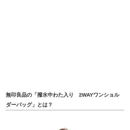
企業向けIT製品の総合サイト
IT製品の技術・比較・事例
製造業のIT導入・活用を支援
モノづくり技術者専門サイト
エレクトロニクス専門サイト
電子設計の基本と応用
エネルギーの専門メディア
無印良品の「撥水中わた入り 2WAYワンショル
建設×テクノロジーの最前線
ダーバッグ」とは？
ちょっと気になるネットの話題