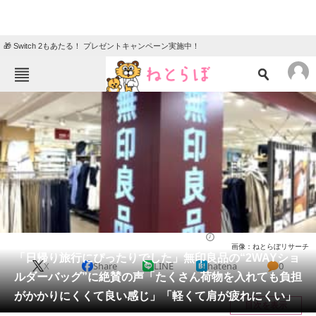
🎁 Switch 2もあたる！ プレゼントキャンペーン実施中！
ねとらぼメニュー
TOP
ニュース
エンタメ
クイズ
グルメ
地域
住まい
教育・育児
動物
リサーチ
バッグ
2026/05/20 21:15（公開）
画像：ねとらぼリサーチ
会員記事
「日帰り旅行にぴったりでした」無印良品の“2WAYショ
X
Share
LINE
hatena
0
ルダーバッグ”に絶賛の声「たくさん荷物を入れても負担
メディア
がかかりにくくて良い感じ」「軽くて肩が疲れにくい」
目次を表示
注目記事を集めた総合ページ