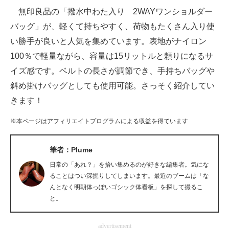
無印良品の「撥水中わた入り 2WAYワンショルダー
ITの今と未来を見通す
バッグ」が、軽くて持ちやすく、荷物もたくさん入り使
い勝手が良いと人気を集めています。表地がナイロン
スマホと通信の最新トレンド
100％で軽量ながら、容量は15リットルと頼りになるサ
進化するPCとデバイスの未来
イズ感です。ベルトの長さが調節でき、手持ちバッグや
斜め掛けバッグとしても使用可能。さっそく紹介してい
好きが集まる 比べて選べる
きます！
ビジネスと働き方のヒント
※本ページはアフィリエイトプログラムによる収益を得ています
AI活用のいまが分かる
筆者：Plume
企業ITのトレンドを詳説
日常の「あれ？」を拾い集めるのが好きな編集者。気にな
経営リーダーのコミュニティ
ることはつい深掘りしてしまいます。最近のブームは「な
んとなく明朝体っぽいゴシック体看板」を探して撮るこ
マーケ×ITの今がよく分かる
と。
ITエンジニア向け専門サイト
advertisement